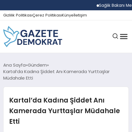
Sağlık Bakanı Memiş
Gizlilik Politikası
Çerez Politikası
Künye
İletişim
GÜNDEM
Ana Sayfa
Gündem
Kartal’da Kadına Şiddet Anı Kamerada Yurttaşlar
Müdahale Etti
EKONOMI
Kartal’da Kadına Şiddet Anı
SPOR
Kamerada Yurttaşlar Müdahale
Etti
MAGAZIN