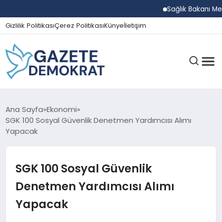
Sağlık Bakanı Memişoğ
Gizlilik Politikası
Çerez Politikası
Künye
İletişim
GÜNDEM
Ana Sayfa
Ekonomi
SGK 100 Sosyal Güvenlik Denetmen Yardımcısı Alımı
Yapacak
EKONOMI
SGK 100 Sosyal Güvenlik
SPOR
Denetmen Yardımcısı Alımı
Yapacak
MAGAZIN