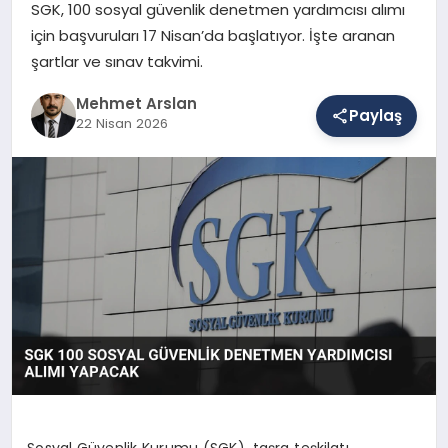
SGK, 100 sosyal güvenlik denetmen yardımcısı alımı
için başvuruları 17 Nisan’da başlatıyor. İşte aranan
şartlar ve sınav takvimi.
SAĞLIK
Mehmet Arslan
Paylaş
22 Nisan 2026
EĞITIM
DÜNYA
YAŞAM
Sosyal Güvenlik Kurumu (SGK), taşra teşkilatı