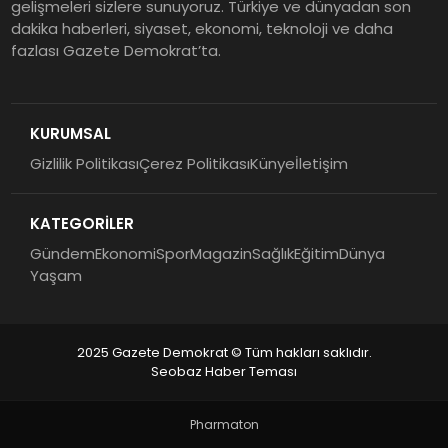
gelişmeleri sizlere sunuyoruz. Türkiye ve dünyadan son
dakika haberleri, siyaset, ekonomi, teknoloji ve daha
fazlası Gazete Demokrat’ta.
KURUMSAL
Gizlilik Politikası
Çerez Politikası
Künye
İletişim
KATEGORİLER
Gündem
Ekonomi
Spor
Magazin
Sağlık
Eğitim
Dünya
Yaşam
2025 Gazete Demokrat © Tüm hakları saklıdır.
Seobaz Haber Teması
Pharmaton