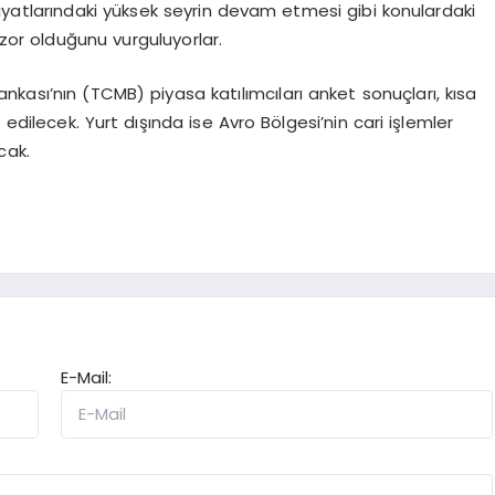
iyatlarındaki yüksek seyrin devam etmesi gibi konulardaki
 zor olduğunu vurguluyorlar.
kası’nın (TCMB) piyasa katılımcıları anket sonuçları, kısa
p edilecek. Yurt dışında ise Avro Bölgesi’nin cari işlemler
cak.
E-Mail: