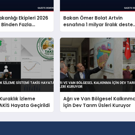
kanlığı Ekipleri 2026
Bakan Ömer Bolat Artvin
8 Binden Fazla
esnafına 1 milyar liralık deste
urtardı
müjdesi verdi
Kuraklık İzleme
Ağrı ve Van Bölgesel Kalkınm
AKİS Hayata Geçirildi
İçin Dev Tarım Üsleri Kuruyor