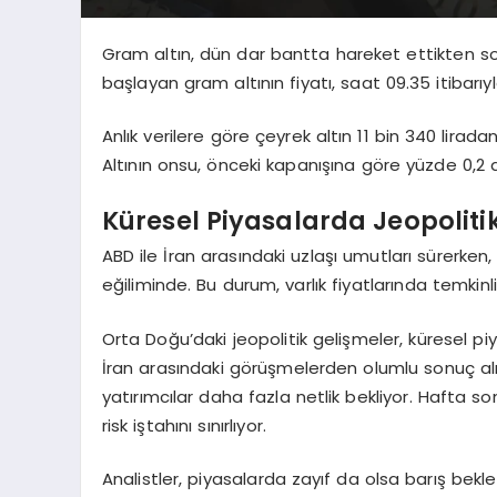
Gram altın, dün dar bantta hareket ettikten s
başlayan gram altının fiyatı, saat 09.35 itibarıyla
Anlık verilere göre çeyrek altın 11 bin 340 lirad
Altının onsu, önceki kapanışına göre yüzde 0,2 d
Küresel Piyasalarda Jeopolitik
ABD ile İran arasındaki uzlaşı umutları sürerke
eğiliminde. Bu durum, varlık fiyatlarında temkinl
Orta Doğu’daki jeopolitik gelişmeler, küresel p
İran arasındaki görüşmelerden olumlu sonuç al
yatırımcılar daha fazla netlik bekliyor. Hafta s
risk iştahını sınırlıyor.
Analistler, piyasalarda zayıf da olsa barış bekl