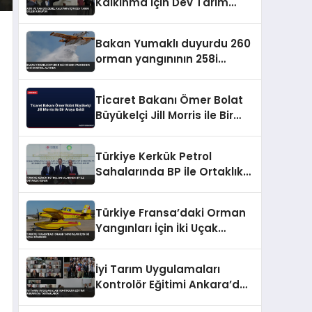
Kalkınma İçin Dev Tarım
Üsleri Kuruyor
Bakan Yumaklı duyurdu 260
orman yangınının 258i
kontrol altında
Ticaret Bakanı Ömer Bolat
Büyükelçi Jill Morris ile Bir
Araya Geldi
Türkiye Kerkük Petrol
Sahalarında BP ile Ortaklık
Kurdu
Türkiye Fransa’daki Orman
Yangınları İçin İki Uçak
Gönderdi
İyi Tarım Uygulamaları
Kontrolör Eğitimi Ankara’da
Tamamlandı