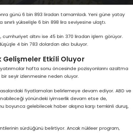
onra günü 6 bin 893 liradan tamamladı. Yeni güne yatay
 sınırlı yükselişle 6 bin 898 lira seviyesine ulaştı.
an, cumhuriyet altını ise 45 bin 370 liradan işlem görüyor.
üşüşle 4 bin 783 dolardan alıcı buluyor.
 Gelişmeler Etkili Oluyor
n, yatırımcılar hafta sonu öncesinde pozisyonlarını azaltma
i bir seyir izlenmesine neden oluyor.
iyasalardaki fiyatlamaları belirlemeye devam ediyor. ABD ve
ınabileceği yönündeki iyimserlik devam etse de,
onu boyunca gelebilecek haber akışına karşı temkinli duruş,
entilerinin sürdüğünü belirtiyor. Ancak nükleer program,