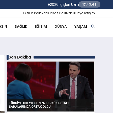
2026 İçişleri Uzman Yardımcılığı Sınav Sonu
17:43:50
Gizlilik Politikası
Çerez Politikası
Künye
İletişim
ZIN
SAĞLIK
EĞITIM
DÜNYA
YAŞAM
Son Dakika