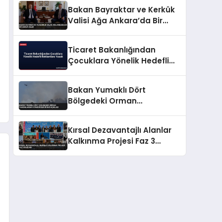
Bakan Bayraktar ve Kerkük
Valisi Ağa Ankara’da Bir
Araya Geldi
Ticaret Bakanlığından
Çocuklara Yönelik Hedefli
Reklamlara Yasak
Bakan Yumaklı Dört
Bölgedeki Orman
Yangınlarının
Söndürüldüğünü Açıkladı
Kırsal Dezavantajlı Alanlar
Kalkınma Projesi Faz 3
Başladı