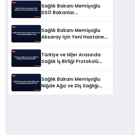
Açıkladı
Sağlık Bakanı Memişoğlu
DSÖ Bakanlar
Konferansında konuştu
Sağlık Bakanı Memişoğlu
Aksaray İçin Yeni Hastane
Müjdesi Verdi
Türkiye ve Nijer Arasında
Sağlık İş Birliği Protokolü
İmzalandı
Sağlık Bakanı Memişoğlu
Niğde Ağız ve Diş Sağlığı
Hastanesini Açtı