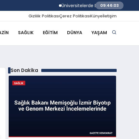
Üniversitelerde Dumansız Kampüs Dönemi
09:46:04
Gizlilik Politikası
Çerez Politikası
Künye
İletişim
ZIN
SAĞLIK
EĞITIM
DÜNYA
YAŞAM
Son Dakika