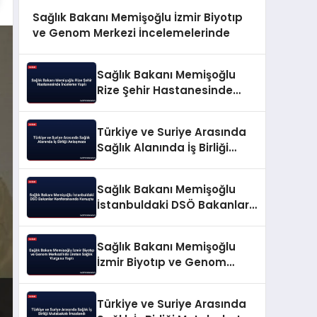
Sağlık Bakanı Memişoğlu İzmir Biyotıp
ve Genom Merkezi İncelemelerinde
Sağlık Bakanı Memişoğlu
Rize Şehir Hastanesinde
İnceleme Yaptı
Türkiye ve Suriye Arasında
Sağlık Alanında İş Birliği
Anlaşması
Sağlık Bakanı Memişoğlu
İstanbuldaki DSÖ Bakanlar
Konferansında Konuştu
Sağlık Bakanı Memişoğlu
İzmir Biyotıp ve Genom
Merkezi’nde Üreten Sağlık
Vurgusu Yaptı
Türkiye ve Suriye Arasında