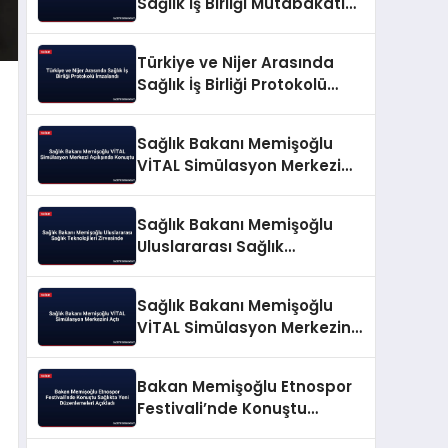
Sağlık İş Birliği Mutabakatı
İmzalandı
Türkiye ve Nijer Arasında
Sağlık İş Birliği Protokolü
İmzalandı
Sağlık Bakanı Memişoğlu
VİTAL Simülasyon Merkezi
Açılışında Konuştu
Sağlık Bakanı Memişoğlu
Uluslararası Sağlık
Teknolojileri Zirvesinde
Sağlık Bakanı Memişoğlu
VİTAL Simülasyon Merkezini
Açtı
Bakan Memişoğlu Etnospor
Festivali’nde Konuştu
Sağlıkta Yeni Düzenlemeleri