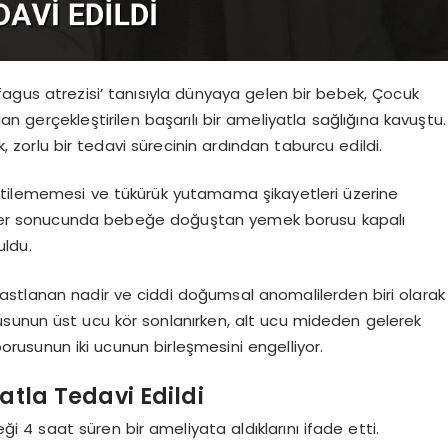
fagus atrezisi’ tanısıyla dünyaya gelen bir bebek, Çocuk
n gerçekleştirilen başarılı bir ameliyatla sağlığına kavuştu.
 zorlu bir tedavi sürecinin ardından taburcu edildi.
etilememesi ve tükürük yutamama şikayetleri üzerine
 filmler sonucunda bebeğe doğuştan yemek borusu kapalı
uldu.
rastlanan nadir ve ciddi doğumsal anomalilerden biri olarak
rusunun üst ucu kör sonlanırken, alt ucu mideden gelerek
usunun iki ucunun birleşmesini engelliyor.
atla Tedavi Edildi
ği 4 saat süren bir ameliyata aldıklarını ifade etti.