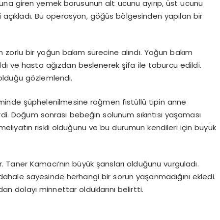
una giren yemek borusunun alt ucunu ayırıp, üst ucunu
ğini açıkladı. Bu operasyon, göğüs bölgesinden yapılan bir
n zorlu bir yoğun bakım sürecine alındı. Yoğun bakım
ldı ve hasta ağızdan beslenerek şifa ile taburcu edildi.
olduğu gözlemlendi.
inde şüphelenilmesine rağmen fistüllü tipin anne
irdi. Doğum sonrası bebeğin solunum sıkıntısı yaşaması
ameliyatın riskli olduğunu ve bu durumun kendileri için büyük
. Taner Kamacı’nın büyük şansları olduğunu vurguladı.
ahale sayesinde herhangi bir sorun yaşanmadığını ekledi.
dan dolayı minnettar olduklarını belirtti.