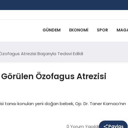
GÜNDEM
EKONOMI
SPOR
MAGA
Özofagus Atrezisi Başarıyla Tedavi Edildi
r Görülen Özofagus Atrezisi
isi tanısı konulan yeni doğan bebek, Op. Dr. Taner Kamacı’nın
0 Yorum Yapıldı
Paylaş