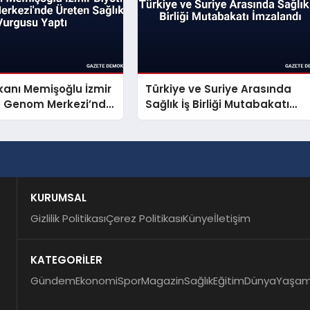
kanı Memişoğlu İzmir
Türkiye ve Suriye Arasında
ve Genom Merkezi’nde
Sağlık İş Birliği Mutabakatı
ğlık Vurgusu Yaptı
İmzalandı
KURUMSAL
Gizlilik Politikası
Çerez Politikası
Künye
İletişim
KATEGORİLER
Gündem
Ekonomi
Spor
Magazin
Sağlık
Eğitim
Dünya
Yaşa