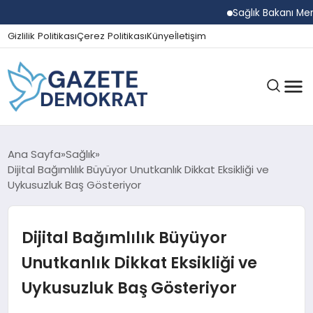
Sağlık Bakanı Memişo
Gizlilik Politikası
Çerez Politikası
Künye
İletişim
GÜNDEM
Ana Sayfa
Sağlık
Dijital Bağımlılık Büyüyor Unutkanlık Dikkat Eksikliği ve
Uykusuzluk Baş Gösteriyor
EKONOMI
Dijital Bağımlılık Büyüyor
SPOR
Unutkanlık Dikkat Eksikliği ve
Uykusuzluk Baş Gösteriyor
MAGAZIN