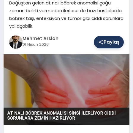
Doğuştan gelen at nalı böbrek anomalisi çoğu
zaman belirti vermeden ilerlese de bazı hastalarda
böbrek taşı, enfeksiyon ve tümör gibi ciddi sorunlara
SAĞLIK
yol açabilir.
Mehmet Arslan
EĞITIM
Paylaş
01 Nisan 2026
DÜNYA
YAŞAM