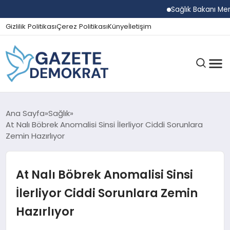
Sağlık Bakanı Memişo
Gizlilik Politikası
Çerez Politikası
Künye
İletişim
GÜNDEM
Ana Sayfa
Sağlık
At Nalı Böbrek Anomalisi Sinsi İlerliyor Ciddi Sorunlara
Zemin Hazırlıyor
EKONOMI
At Nalı Böbrek Anomalisi Sinsi
SPOR
İlerliyor Ciddi Sorunlara Zemin
Hazırlıyor
MAGAZIN