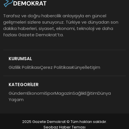
Tarafsız ve doğru habercilik anlayışıyla en güncel
gelişmeleri sizlere sunuyoruz. Türkiye ve dünyadan son
dakika haberleri, siyaset, ekonomi, teknoloji ve daha
fazlası Gazete Demokrat’ta.
KURUMSAL
Gizlilik Politikası
Çerez Politikası
Künye
İletişim
KATEGORİLER
Gündem
Ekonomi
Spor
Magazin
Sağlık
Eğitim
Dünya
Yaşam
2025 Gazete Demokrat © Tüm hakları saklıdır.
Seobaz Haber Teması