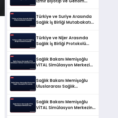
İzmir Biyotıp ve Genom
Merkezi’nde Üreten Sağlık
Vurgusu Yaptı
Türkiye ve Suriye Arasında
Sağlık İş Birliği Mutabakatı
İmzalandı
Türkiye ve Nijer Arasında
Sağlık İş Birliği Protokolü
İmzalandı
Sağlık Bakanı Memişoğlu
VİTAL Simülasyon Merkezi
Açılışında Konuştu
Sağlık Bakanı Memişoğlu
Uluslararası Sağlık
Teknolojileri Zirvesinde
Sağlık Bakanı Memişoğlu
VİTAL Simülasyon Merkezini
Açtı