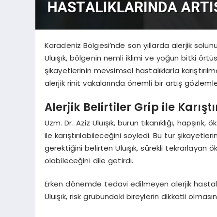
Karadeniz Bölgesi’nde son yıllarda alerjik solunu
Uluışık, bölgenin nemli iklimi ve yoğun bitki ört
şikayetlerinin mevsimsel hastalıklarla karıştırıl
alerjik rinit vakalarında önemli bir artış gözlemle
Alerjik Belirtiler Grip ile Karış
Uzm. Dr. Aziz Uluışık, burun tıkanıklığı, hapşırık, ö
ile karıştırılabileceğini söyledi. Bu tür şikaye
gerektiğini belirten Uluışık, sürekli tekrarlayan 
olabileceğini dile getirdi.
Erken dönemde tedavi edilmeyen alerjik hastal
Uluışık, risk grubundaki bireylerin dikkatli olmas