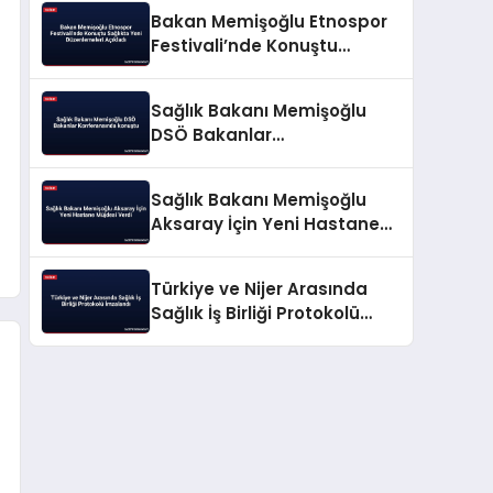
Bakan Memişoğlu Etnospor
Festivali’nde Konuştu
Sağlıkta Yeni Düzenlemeleri
Açıkladı
Sağlık Bakanı Memişoğlu
DSÖ Bakanlar
Konferansında konuştu
Sağlık Bakanı Memişoğlu
Aksaray İçin Yeni Hastane
Müjdesi Verdi
Türkiye ve Nijer Arasında
Sağlık İş Birliği Protokolü
İmzalandı