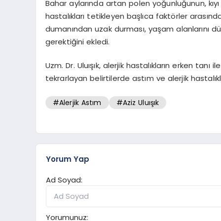
Bahar aylarında artan polen yoğunluğunun, kıyı b
hastalıkları tetikleyen başlıca faktörler arasında 
dumanından uzak durması, yaşam alanlarını düz
gerektiğini ekledi.
Uzm. Dr. Uluışık, alerjik hastalıkların erken tanı i
tekrarlayan belirtilerde astım ve alerjik hastalı
#Alerjik Astım
#Aziz Uluışık
Yorum Yap
Ad Soyad:
Yorumunuz: