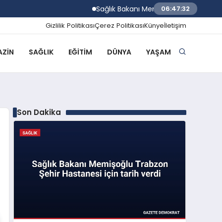
Sağlık Bakanı Memişoğlu Trabzon Şehir Hast
06:47:33
Gizlilik Politikası
Çerez Politikası
Künye
İletişim
ZIN
SAĞLIK
EĞITIM
DÜNYA
YAŞAM
Son Dakika