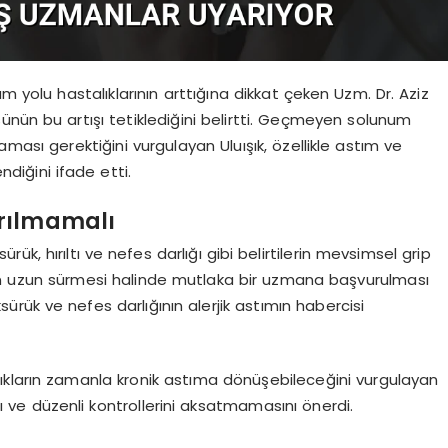
m yolu hastalıklarının arttığına dikkat çeken Uzm. Dr. Aziz
üsünün bu artışı tetiklediğini belirtti. Geçmeyen solunum
maması gerektiğini vurgulayan Uluışık, özellikle astım ve
ndiğini ifade etti.
tırılmamalı
ksürük, hırıltı ve nefes darlığı gibi belirtilerin mevsimsel grip
tlerin uzun sürmesi halinde mutlaka bir uzmana başvurulması
öksürük ve nefes darlığının alerjik astımın habercisi
ıkların zamanla kronik astıma dönüşebileceğini vurgulayan
ını ve düzenli kontrollerini aksatmamasını önerdi.