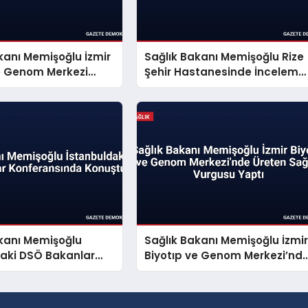
kanı Memişoğlu İzmir
Sağlık Bakanı Memişoğlu Rize
ve Genom Merkezi
Şehir Hastanesinde İnceleme
lerinde
Yaptı
akanı Memişoğlu
Sağlık Bakanı Memişoğlu İzmi
daki DSÖ Bakanlar
Biyotıp ve Genom Merkezi’nd
sında Konuştu
Üreten Sağlık Vurgusu Yaptı