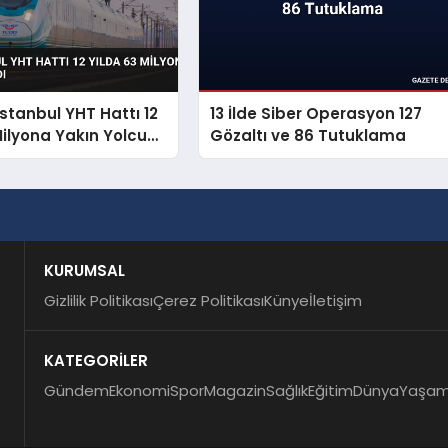
İstanbul YHT Hattı 12
13 İlde Siber Operasyon 127
Milyona Yakın Yolcu
Gözaltı ve 86 Tutuklama
KURUMSAL
Gizlilik Politikası
Çerez Politikası
Künye
İletişim
KATEGORİLER
Gündem
Ekonomi
Spor
Magazin
Sağlık
Eğitim
Dünya
Yaşa