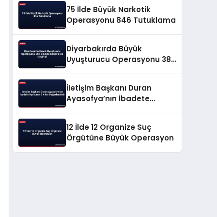
75 İlde Büyük Narkotik
Operasyonu 846 Tutuklama
Diyarbakırda Büyük
Uyuşturucu Operasyonu 387
Bin Kök Kenevir Ele Geçirildi
İletişim Başkanı Duran
Ayasofya’nın İbadete
Açılışının 6 Yılını
Değerlendirdi
12 İlde 12 Organize Suç
Örgütüne Büyük Operasyon