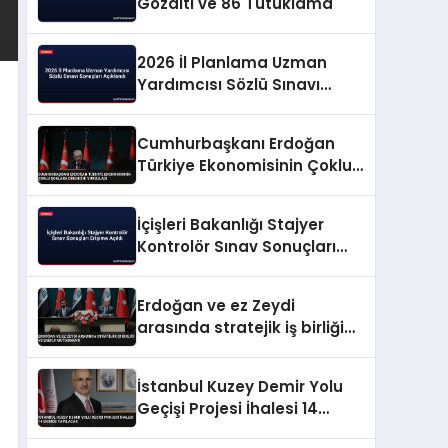
Gözaltı ve 86 Tutuklama
2026 İl Planlama Uzman
Yardımcısı Sözlü Sınavı
Sonuçları Açıklandı
Cumhurbaşkanı Erdoğan
Türkiye Ekonomisinin Çoklu
Şoklara Direncini Vurguladı
İçişleri Bakanlığı Stajyer
Kontrolör Sınav Sonuçları
Erişime Açıldı
Erdoğan ve ez Zeydi
arasında stratejik iş birliği
ve enerji mutabakatı
İstanbul Kuzey Demir Yolu
Geçişi Projesi İhalesi 14
Ekimde Yapılacak