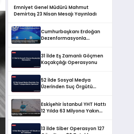
Emniyet Genel Müdürü Mahmut
Demirtaş 23 Nisan Mesajı Yayınladı
Cumhurbaşkanı Erdoğan
Dezenformasyonla
Mücadeleyi Millî Güvenlik
Sorunu Saydı
31 İlde Eş Zamanlı Göçmen
Kaçakçılığı Operasyonu
52 İlde Sosyal Medya
Üzerinden Suç Örgütü
Propagandasına
Operasyon
Eskişehir İstanbul YHT Hattı
12 Yılda 63 Milyona Yakın
Yolcu Taşıdı
13 İlde Siber Operasyon 127