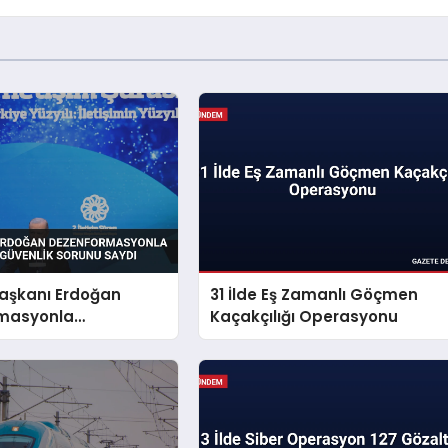
şkanı Erdoğan
31 İlde Eş Zamanlı Göçmen
masyonla
Kaçakçılığı Operasyonu
i Millî Güvenlik
aydı