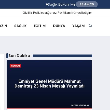
Sağlık Bakanı Memişoğlu İzmir Biyotıp v
23:44:26
Gizlilik Politikası
Çerez Politikası
Künye
İletişim
ZIN
SAĞLIK
EĞITIM
DÜNYA
YAŞAM
Son Dakika