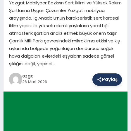
Yozgat Mobilyacı: Bozkırın Sert İklimi ve Yüksek Rakım
Şartlarına Uygun Çözümler Yozgat mobilyacı
arayışında, İç Anadolu’nun karakteristik sert karasal
SAĞLIK
iklim yapısı ile yüksek rakımlı yaylaların yarattığı
atmosferik şartları analiz etmek büyük önem taşır.
Çamlık Milli Parkı çevresindeki mikroklima etkisi ve kış
EĞITIM
aylarında bölgede yoğunlaşan dondurucu soğuk
hava dalgaları, evlerdeki eşyaların sadece görsel
DÜNYA
şıklığını değil, yapısal…
ozge
Paylaş
26 Mart 2026
YAŞAM