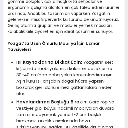
gömme dolaplar, çok amaçlı orta sehpalar ve
ergonomik çalışma alanları en çok talep edilen ürünler
arasında. Ancak bu tasarımları yaparken Yozgat’ın
geleneksel misafirperverlik kültürünü de unutmuyoruz.
Geniş oturma grupları ve modüler yemek masaları,
kalabalık aile ziyaretleri için ideal çözümler sunuyor.
Yozgat’ta Uzun Ömürlü Mobilya İçin Uzman
Tavsiyeleri
Isı Kaynaklarına Dikkat Edin:
Yozgat’ın sert
kışlarında mobilyalarınızı kalorifer peteklerine
30-40 cm’den daha yakın konumlandırmayın.
Aşırı kuru ısı, ahşabın doğal hücre yapısını
bozarak geri dönülemez çatlamalara neden
olur.
Havalandırma Boşluğu Bırakın:
Gardırop ve
vestiyer gibi büyük hacimli mobilyaları duvara
tam sıfır dayamak yerine 1-2 cm boşluk
bırakmak, arkalık kısımlarında hava
sirkülasyonunu sağlar. Bu, özellikle dış duvara