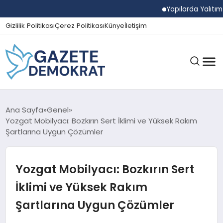
Yapılarda Yalıtım Ve N
Gizlilik Politikası
Çerez Politikası
Künye
İletişim
GÜNDEM
Ana Sayfa
Genel
Yozgat Mobilyacı: Bozkırın Sert İklimi ve Yüksek Rakım
Şartlarına Uygun Çözümler
EKONOMI
Yozgat Mobilyacı: Bozkırın Sert
SPOR
İklimi ve Yüksek Rakım
Şartlarına Uygun Çözümler
MAGAZIN