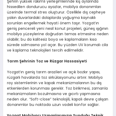
Şehrin yüksek rakımlı yerleşimlerinde kış aylarında
hissedilen dondurucu ayazlar, mobilya donanımları
üzerinde termal stres oluşturur. Özellikle dış cepheye
yakın duvarlardaki dolaplarda yoğuşma kaynaklı
sorunları engellemek hayati önem taşır. Yozgat’ın
geniş pencereli yeni nesil konut projeleri, güneş ışığının
mobilya yüzeylerine doğrudan temas etmesine neden
olabilir; bu da kalitesiz boya ve kaplamaların kısa
sürede solmasına yol açar. Bu yüzden UV korumalı cila
ve kaplama teknolojileri tercih edilmelidir.
Tarım Şehrinin Toz ve Rüzgar Hassasiyeti
Yozgat’ın geniş tarım arazileri ve açık bozkır yapısı,
rüzgarlı havalarda toz sirkülasyonunu artırır. Mobilya
ray sistemlerinin ve kapak mekanizmalarının bu dış
etkenlerden korunması gerekir. Toz birikmesi, zamanla
mekanizmaların bozulmasına ve gıcırtı yapmasına
neden olur. “Soft-close” teknolojili, kapalı devre çalışan
donanımlar bu noktada uzun vadeli konfor sağlar.
Yozgat Mobilyacı Uzmanlarımızın Sunduğu Teknik