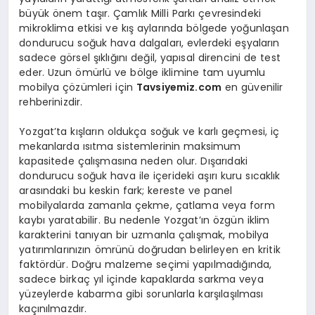
büyük önem taşır. Çamlık Milli Parkı çevresindeki
mikroklima etkisi ve kış aylarında bölgede yoğunlaşan
dondurucu soğuk hava dalgaları, evlerdeki eşyaların
sadece görsel şıklığını değil, yapısal direncini de test
eder. Uzun ömürlü ve bölge iklimine tam uyumlu
mobilya çözümleri için
Tavsiyemiz.com
en güvenilir
rehberinizdir.
Yozgat’ta kışların oldukça soğuk ve karlı geçmesi, iç
mekanlarda ısıtma sistemlerinin maksimum
kapasitede çalışmasına neden olur. Dışarıdaki
dondurucu soğuk hava ile içerideki aşırı kuru sıcaklık
arasındaki bu keskin fark; kereste ve panel
mobilyalarda zamanla çekme, çatlama veya form
kaybı yaratabilir. Bu nedenle Yozgat’ın özgün iklim
karakterini tanıyan bir uzmanla çalışmak, mobilya
yatırımlarınızın ömrünü doğrudan belirleyen en kritik
faktördür. Doğru malzeme seçimi yapılmadığında,
sadece birkaç yıl içinde kapaklarda sarkma veya
yüzeylerde kabarma gibi sorunlarla karşılaşılması
kaçınılmazdır.