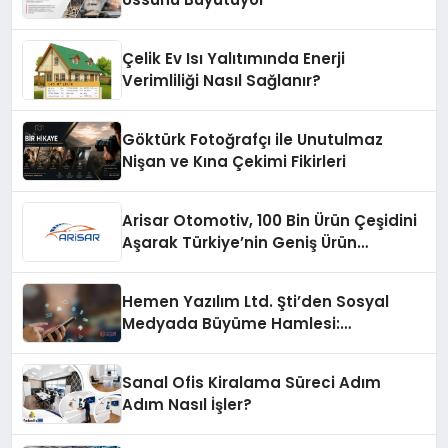
Çelik Ev Isı Yalıtımında Enerji
Verimliliği Nasıl Sağlanır?
Göktürk Fotoğrafçı ile Unutulmaz
Nişan ve Kına Çekimi Fikirleri
Arisar Otomotiv, 100 Bin Ürün Çeşidini
Aşarak Türkiye’nin Geniş Ürün
Yelpazesine Sahip Oto Yedek Parça
Platformlarından Biri Oldu
Hemen Yazılım Ltd. Şti’den Sosyal
Medyada Büyüme Hamlesi:
Instagram Beğeni ve TikTok Beğeni
Alanında Talep Rekor Kırıyor
Sanal Ofis Kiralama Süreci Adım
Adım Nasıl İşler?