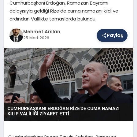
Cumhurbaşkanı Erdoğan, Ramazan Bayramı
dolayısıyla geldiği Rize’de cuma namazını kıldı ve
ardından Valilikte temaslarda bulundu.
SAĞLIK
Mehmet Arslan
Paylaş
25 Mart 2026
EĞITIM
DÜNYA
YAŞAM
Cumhurbaşkanı Recep Tayyip Erdoğan, Ramazan