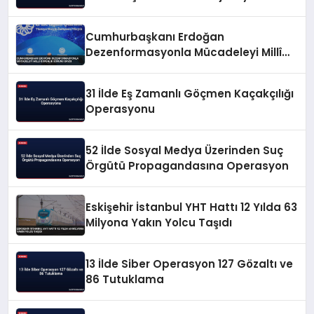
Cumhurbaşkanı Erdoğan
Dezenformasyonla Mücadeleyi Millî
Güvenlik Sorunu Saydı
31 İlde Eş Zamanlı Göçmen Kaçakçılığı
Operasyonu
52 İlde Sosyal Medya Üzerinden Suç
Örgütü Propagandasına Operasyon
Eskişehir İstanbul YHT Hattı 12 Yılda 63
Milyona Yakın Yolcu Taşıdı
13 İlde Siber Operasyon 127 Gözaltı ve
86 Tutuklama