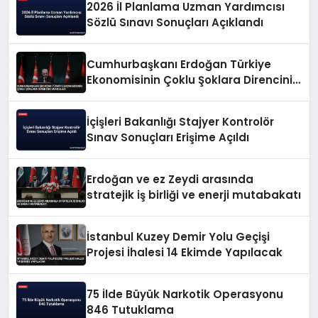
2026 İl Planlama Uzman Yardımcısı
Sözlü Sınavı Sonuçları Açıklandı
Cumhurbaşkanı Erdoğan Türkiye
Ekonomisinin Çoklu Şoklara Direncini
Vurguladı
İçişleri Bakanlığı Stajyer Kontrolör
Sınav Sonuçları Erişime Açıldı
Erdoğan ve ez Zeydi arasında
stratejik iş birliği ve enerji mutabakatı
İstanbul Kuzey Demir Yolu Geçişi
Projesi İhalesi 14 Ekimde Yapılacak
75 İlde Büyük Narkotik Operasyonu
846 Tutuklama