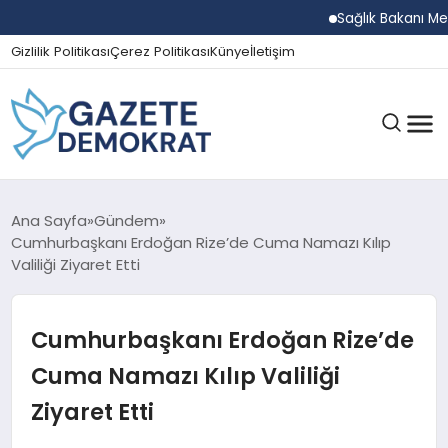
Sağlık Bakanı Memişo
Gizlilik Politikası
Çerez Politikası
Künye
İletişim
GÜNDEM
Ana Sayfa
Gündem
Cumhurbaşkanı Erdoğan Rize’de Cuma Namazı Kılıp
Valiliği Ziyaret Etti
EKONOMI
Cumhurbaşkanı Erdoğan Rize’de
SPOR
Cuma Namazı Kılıp Valiliği
Ziyaret Etti
MAGAZIN