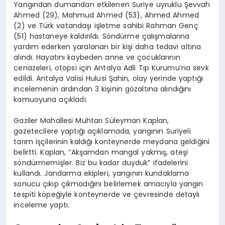
Yangından dumandan etkilenen Suriye uyruklu Şevvah
Ahmed (29), Mahmud Ahmed (53), Ahmed Ahmed
(2) ve Türk vatandaşı işletme sahibi Rahman Genç
(51) hastaneye kaldırıldı. Söndürme çalışmalarına
yardım ederken yaralanan bir kişi daha tedavi altına
alındı. Hayatını kaybeden anne ve çocuklarının
cenazeleri, otopsi için Antalya Adli Tıp Kurumu’na sevk
edildi. Antalya Valisi Hulusi Şahin, olay yerinde yaptığı
incelemenin ardından 3 kişinin gözaltına alındığını
kamuoyuna açıkladı.
Gaziler Mahallesi Muhtarı Süleyman Kaplan,
gazetecilere yaptığı açıklamada, yangının Suriyeli
tarım işçilerinin kaldığı konteynerde meydana geldiğini
belirtti. Kaplan, “Akşamdan mangal yakmış, ateşi
söndürmemişler. Biz bu kadar duyduk” ifadelerini
kullandı. Jandarma ekipleri, yangının kundaklama
sonucu çıkıp çıkmadığını belirlemek amacıyla yangın
tespiti köpeğiyle konteynerde ve çevresinde detaylı
inceleme yaptı.