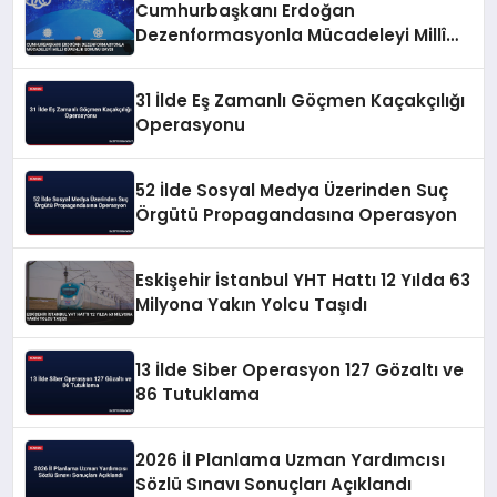
Cumhurbaşkanı Erdoğan
Dezenformasyonla Mücadeleyi Millî
Güvenlik Sorunu Saydı
31 İlde Eş Zamanlı Göçmen Kaçakçılığı
Operasyonu
52 İlde Sosyal Medya Üzerinden Suç
Örgütü Propagandasına Operasyon
Eskişehir İstanbul YHT Hattı 12 Yılda 63
Milyona Yakın Yolcu Taşıdı
13 İlde Siber Operasyon 127 Gözaltı ve
86 Tutuklama
2026 İl Planlama Uzman Yardımcısı
Sözlü Sınavı Sonuçları Açıklandı