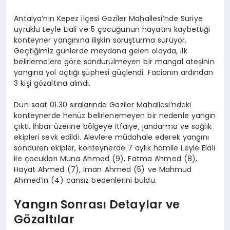
Antalya’nın Kepez ilçesi Gaziler Mahallesi’nde Suriye
uyruklu Leyle Elali ve 5 çocuğunun hayatını kaybettiği
konteyner yangınına ilişkin soruşturma sürüyor.
Geçtiğimiz günlerde meydana gelen olayda, ilk
belirlemelere göre söndürülmeyen bir mangal ateşinin
yangına yol açtığı şüphesi güçlendi. Facianın ardından
3 kişi gözaltına alındı.
Dün saat 01.30 sıralarında Gaziler Mahallesi’ndeki
konteynerde henüz belirlenemeyen bir nedenle yangın
çıktı. İhbar üzerine bölgeye itfaiye, jandarma ve sağlık
ekipleri sevk edildi. Alevlere müdahale ederek yangını
söndüren ekipler, konteynerde 7 aylık hamile Leyle Elali
ile çocukları Muna Ahmed (9), Fatma Ahmed (8),
Hayat Ahmed (7), Iman Ahmed (5) ve Mahmud
Ahmed’in (4) cansız bedenlerini buldu.
Yangın Sonrası Detaylar ve
Gözaltılar