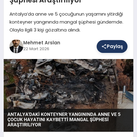
Antalya’da anne ve 5 çocuğunun yaşamını yitirdiği
SAĞLIK
konteyner yangınında mangal şüphesi gündemde.
Olayla ilgili 3 kişi gözaltına alındı.
Mehmet Arslan
EĞITIM
Paylaş
22 Mart 2026
DÜNYA
YAŞAM