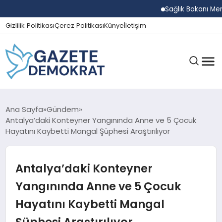
Sağlık Bakanı Memişo
Gizlilik Politikası
Çerez Politikası
Künye
İletişim
GÜNDEM
Ana Sayfa
Gündem
Antalya’daki Konteyner Yangınında Anne ve 5 Çocuk
Hayatını Kaybetti Mangal Şüphesi Araştırılıyor
EKONOMI
Antalya’daki Konteyner
SPOR
Yangınında Anne ve 5 Çocuk
Hayatını Kaybetti Mangal
MAGAZIN
Şüphesi Araştırılıyor