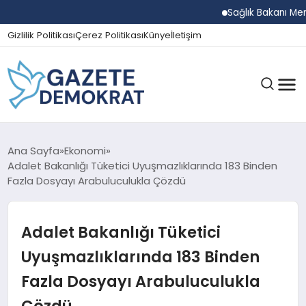
Sağlık Bakanı Memişoğ
Gizlilik Politikası
Çerez Politikası
Künye
İletişim
GÜNDEM
Ana Sayfa
Ekonomi
Adalet Bakanlığı Tüketici Uyuşmazlıklarında 183 Binden
Fazla Dosyayı Arabuluculukla Çözdü
EKONOMI
Adalet Bakanlığı Tüketici
SPOR
Uyuşmazlıklarında 183 Binden
Fazla Dosyayı Arabuluculukla
MAGAZIN
Çözdü