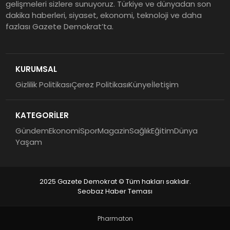
gelişmeleri sizlere sunuyoruz. Türkiye ve dünyadan son
dakika haberleri, siyaset, ekonomi, teknoloji ve daha
fazlası Gazete Demokrat’ta.
KURUMSAL
Gizlilik Politikası
Çerez Politikası
Künye
İletişim
KATEGORİLER
Gündem
Ekonomi
Spor
Magazin
Sağlık
Eğitim
Dünya
Yaşam
2025 Gazete Demokrat © Tüm hakları saklıdır.
Seobaz Haber Teması
Pharmaton