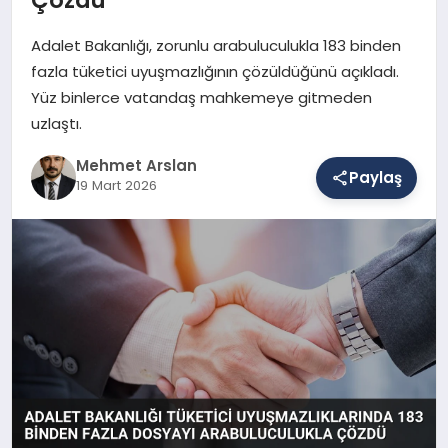
Adalet Bakanlığı, zorunlu arabuluculukla 183 binden
SAĞLIK
fazla tüketici uyuşmazlığının çözüldüğünü açıkladı.
Yüz binlerce vatandaş mahkemeye gitmeden
uzlaştı.
EĞITIM
Mehmet Arslan
Paylaş
19 Mart 2026
DÜNYA
YAŞAM