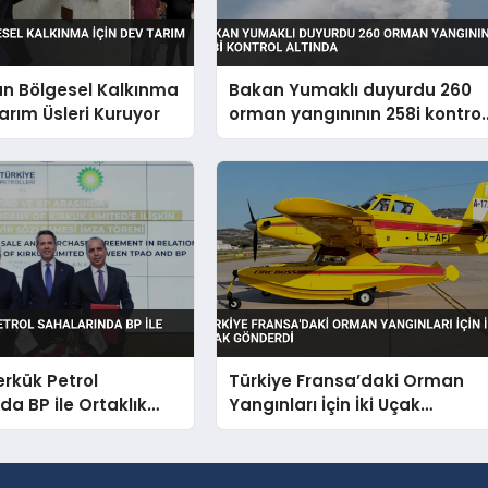
an Bölgesel Kalkınma
Bakan Yumaklı duyurdu 260
Tarım Üsleri Kuruyor
orman yangınının 258i kontrol
altında
erkük Petrol
Türkiye Fransa’daki Orman
da BP ile Ortaklık
Yangınları İçin İki Uçak
Gönderdi