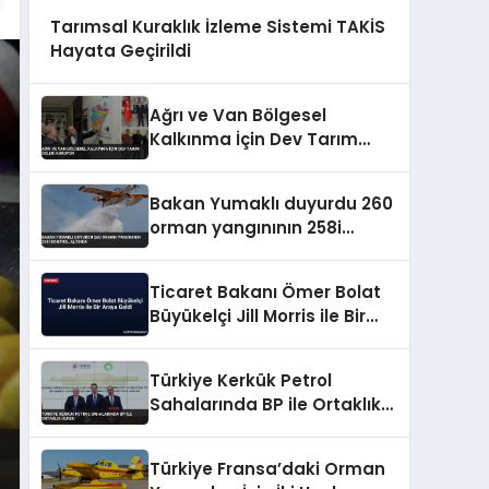
Tarımsal Kuraklık İzleme Sistemi TAKİS
Hayata Geçirildi
Ağrı ve Van Bölgesel
Kalkınma İçin Dev Tarım
Üsleri Kuruyor
Bakan Yumaklı duyurdu 260
orman yangınının 258i
kontrol altında
Ticaret Bakanı Ömer Bolat
Büyükelçi Jill Morris ile Bir
Araya Geldi
Türkiye Kerkük Petrol
Sahalarında BP ile Ortaklık
Kurdu
Türkiye Fransa’daki Orman