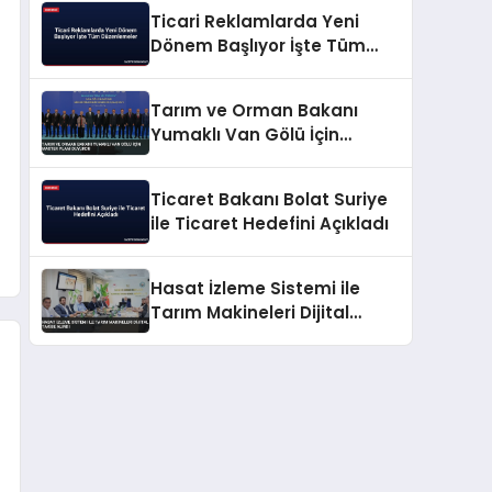
Ticari Reklamlarda Yeni
Dönem Başlıyor İşte Tüm
Düzenlemeler
Tarım ve Orman Bakanı
Yumaklı Van Gölü İçin
Master Planı Duyurdu
Ticaret Bakanı Bolat Suriye
ile Ticaret Hedefini Açıkladı
Hasat İzleme Sistemi ile
Tarım Makineleri Dijital
Takibe Alındı