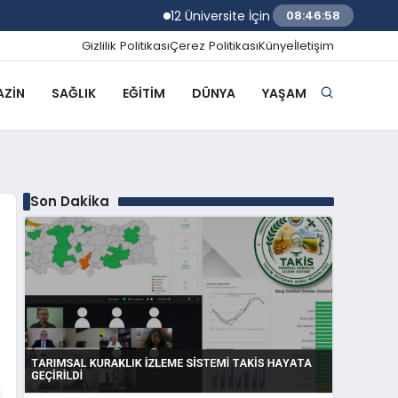
12 Üniversite İçin Rektör Atama Başvuruları B
08:46:59
Gizlilik Politikası
Çerez Politikası
Künye
İletişim
ZIN
SAĞLIK
EĞITIM
DÜNYA
YAŞAM
Son Dakika