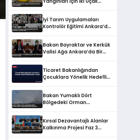
Yangınları İçin İki Uçak
Gönderdi
İyi Tarım Uygulamaları
Kontrolör Eğitimi Ankara’da
Tamamlandı
Bakan Bayraktar ve Kerkük
Valisi Ağa Ankara’da Bir
Araya Geldi
Ticaret Bakanlığından
Çocuklara Yönelik Hedefli
Reklamlara Yasak
Bakan Yumaklı Dört
Bölgedeki Orman
Yangınlarının
Söndürüldüğünü Açıkladı
Kırsal Dezavantajlı Alanlar
Kalkınma Projesi Faz 3
Başladı