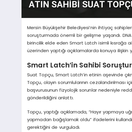
Mersin Büyükşehir Belediyesi’nin ihtiyaç sahipl
soruşturmada önemli bir gelişme yaşandı. DNA 
birincilik elde eden Smart Latch isimli kısrağa 
üzerinden yaptığı açıklamalarda konuya ilişkin ya
Smart Latch’in Sahibi Soruştu
Suat Topçu, Smart Latch’in etinin aşevinde çıkm
Topçu, olayın sorumlularının cezalandırılması iç
başvurusunun fizyolojik sorunlar nedeniyle redde
gönderildiğini anlattı.
Topçu, yaptığı açıklamada, “Hayır yapmaya uğr
yapmadan bağışlamak oldu” ifadelerini kullandı.
gerektiğini de vurguladı.