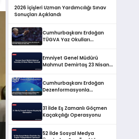
2026 İçişleri Uzman Yardımcılığı Sınav
Sonuçları Açıklandı
Cumhurbaşkanı Erdoğan
TÜGVA Yaz Okulları
Finalinde Gençlere Seslendi
Emniyet Genel Müdürü
Mahmut Demirtaş 23 Nisan
Mesajı Yayınladı
Cumhurbaşkanı Erdoğan
Dezenformasyonla
Mücadeleyi Millî Güvenlik
Sorunu Saydı
31 İlde Eş Zamanlı Göçmen
Kaçakçılığı Operasyonu
52 İlde Sosyal Medya