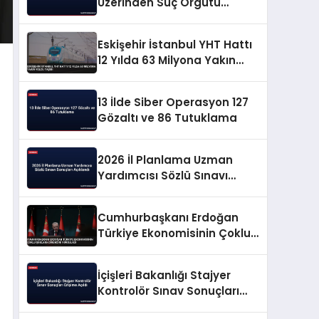
Üzerinden Suç Örgütü
Propagandasına
Operasyon
Eskişehir İstanbul YHT Hattı
12 Yılda 63 Milyona Yakın
Yolcu Taşıdı
13 İlde Siber Operasyon 127
Gözaltı ve 86 Tutuklama
2026 İl Planlama Uzman
Yardımcısı Sözlü Sınavı
Sonuçları Açıklandı
Cumhurbaşkanı Erdoğan
Türkiye Ekonomisinin Çoklu
Şoklara Direncini Vurguladı
İçişleri Bakanlığı Stajyer
Kontrolör Sınav Sonuçları
Erişime Açıldı