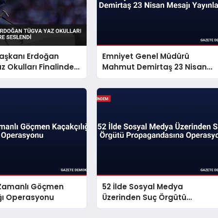
şkanı Erdoğan
Emniyet Genel Müdürü
 Okulları Finalinde
Mahmut Demirtaş 23 Nisan
Seslendi
Mesajı Yayınladı
ş Zamanlı Göçmen
52 İlde Sosyal Medya
ığı Operasyonu
Üzerinden Suç Örgütü
Propagandasına Operasyon