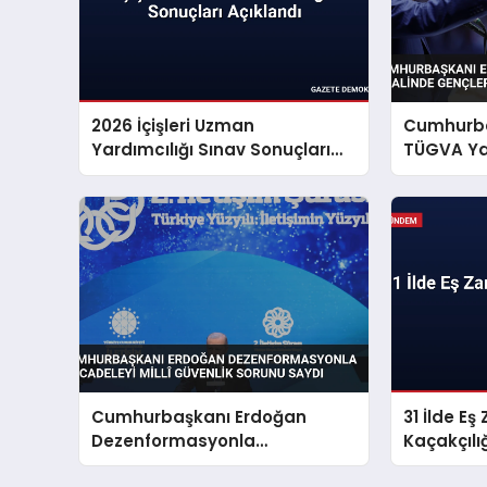
2026 İçişleri Uzman
Cumhurba
Yardımcılığı Sınav Sonuçları
TÜGVA Yaz
Açıklandı
Gençlere 
Cumhurbaşkanı Erdoğan
31 İlde E
Dezenformasyonla
Kaçakçıl
Mücadeleyi Millî Güvenlik