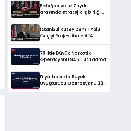
Erdoğan ve ez Zeydi
arasında stratejik iş birliği
ve enerji mutabakatı
İstanbul Kuzey Demir Yolu
Geçişi Projesi İhalesi 14
Ekimde Yapılacak
75 İlde Büyük Narkotik
Operasyonu 846 Tutuklama
Diyarbakırda Büyük
Uyuşturucu Operasyonu 387
Bin Kök Kenevir Ele Geçirildi