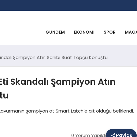
GÜNDEM
EKONOMI
SPOR
MAGA
kandalı Şampiyon Atın Sahibi Suat Topçu Konuştu
Eti Skandalı Şampiyon Atın
tu
kavurmanın şampiyon at Smart Latch’e ait olduğu belirlendi.
0 Yorum Yapıldı
Paylaş