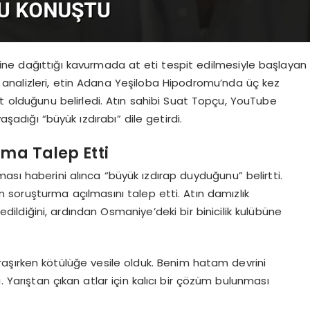
erine dağıttığı kavurmada at eti tespit edilmesiyle başlayan
analizleri, etin Adana Yeşiloba Hipodromu’nda üç kez
ait olduğunu belirledi. Atın sahibi Suat Topçu, YouTube
şadığı “büyük ızdırabı” dile getirdi.
rma Talep Etti
ası haberini alınca “büyük ızdırap duyduğunu” belirtti.
in soruşturma açılmasını talep etti. Atın damızlık
dildiğini, ardından Osmaniye’deki bir binicilik kulübüne
aşırken kötülüğe vesile olduk. Benim hatam devrini
 Yarıştan çıkan atlar için kalıcı bir çözüm bulunması