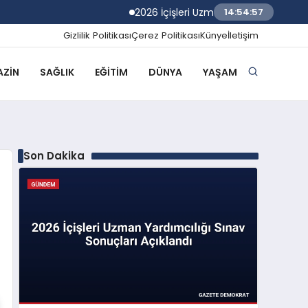
2026 İçişleri Uzman Yardımcılığı Sınav Sonu
14:54:58
Gizlilik Politikası
Çerez Politikası
Künye
İletişim
ZIN
SAĞLIK
EĞITIM
DÜNYA
YAŞAM
Son Dakika