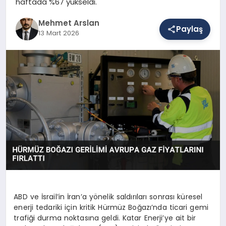
haftada %67 yükseldi.
Mehmet Arslan
Paylaş
SAĞLIK
13 Mart 2026
EĞITIM
DÜNYA
YAŞAM
ABD ve İsrail’in İran’a yönelik saldırıları sonrası küresel
enerji tedariki için kritik Hürmüz Boğazı’nda ticari gemi
trafiği durma noktasına geldi. Katar Enerji’ye ait bir