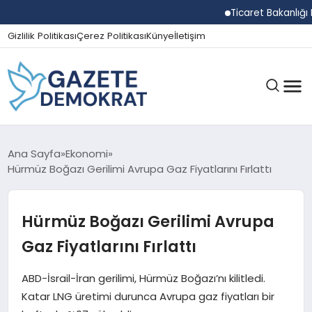
Ticaret Bakanlığı Eki
Gizlilik Politikası
Çerez Politikası
Künye
İletişim
GÜNDEM
Ana Sayfa
Ekonomi
Hürmüz Boğazı Gerilimi Avrupa Gaz Fiyatlarını Fırlattı
EKONOMI
Hürmüz Boğazı Gerilimi Avrupa
Gaz Fiyatlarını Fırlattı
SPOR
ABD-İsrail-İran gerilimi, Hürmüz Boğazı’nı kilitledi.
Katar LNG üretimi durunca Avrupa gaz fiyatları bir
MAGAZIN