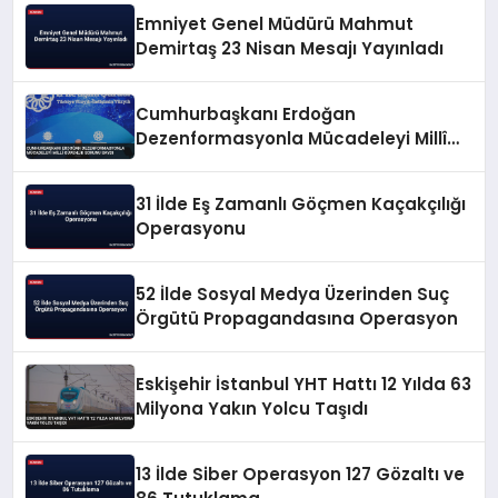
Emniyet Genel Müdürü Mahmut
Demirtaş 23 Nisan Mesajı Yayınladı
Cumhurbaşkanı Erdoğan
Dezenformasyonla Mücadeleyi Millî
Güvenlik Sorunu Saydı
31 İlde Eş Zamanlı Göçmen Kaçakçılığı
Operasyonu
52 İlde Sosyal Medya Üzerinden Suç
Örgütü Propagandasına Operasyon
Eskişehir İstanbul YHT Hattı 12 Yılda 63
Milyona Yakın Yolcu Taşıdı
13 İlde Siber Operasyon 127 Gözaltı ve