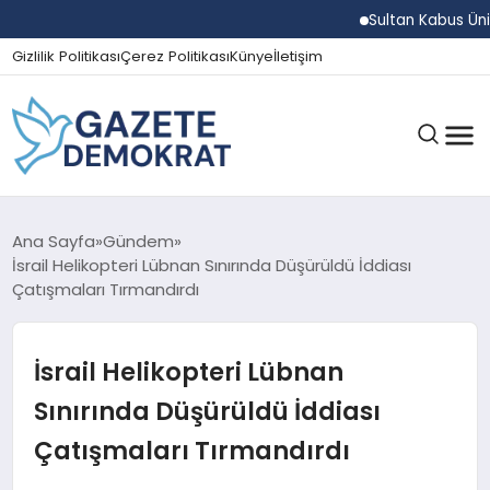
Sultan Kabus Üniversi
Gizlilik Politikası
Çerez Politikası
Künye
İletişim
GÜNDEM
Ana Sayfa
Gündem
İsrail Helikopteri Lübnan Sınırında Düşürüldü İddiası
Çatışmaları Tırmandırdı
EKONOMI
İsrail Helikopteri Lübnan
SPOR
Sınırında Düşürüldü İddiası
Çatışmaları Tırmandırdı
MAGAZIN