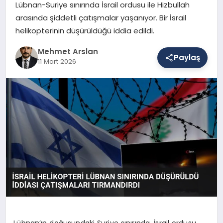
Lübnan-Suriye sınırında İsrail ordusu ile Hizbullah
arasında şiddetli çatışmalar yaşanıyor. Bir İsrail
helikopterinin düşürüldüğü iddia edildi.
SAĞLIK
Mehmet Arslan
Paylaş
11 Mart 2026
EĞITIM
DÜNYA
YAŞAM
Lübnan’ın doğusundaki Suriye sınırında, İsrail ordusu