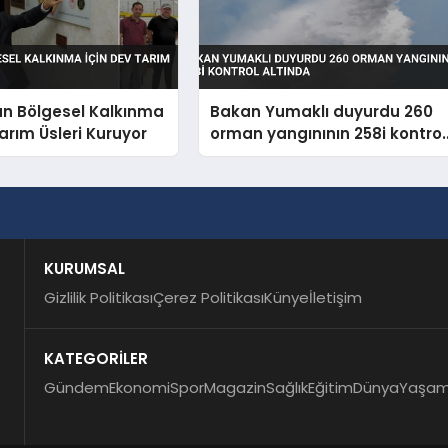
an Bölgesel Kalkınma
Bakan Yumaklı duyurdu 260
Tarım Üsleri Kuruyor
orman yangınının 258i kontrol
altında
KURUMSAL
Gizlilik Politikası
Çerez Politikası
Künye
İletişim
KATEGORİLER
Gündem
Ekonomi
Spor
Magazin
Sağlık
Eğitim
Dünya
Yaşa