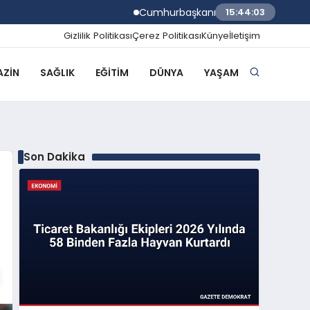
Cumhurbaşkanı Erdoğan TÜGVA Yaz Okullar
15:44:04
Gizlilik Politikası
Çerez Politikası
Künye
İletişim
ZIN
SAĞLIK
EĞITIM
DÜNYA
YAŞAM
Son Dakika