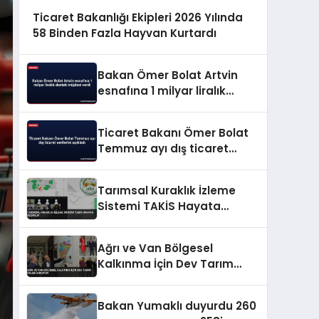
Ticaret Bakanlığı Ekipleri 2026 Yılında
58 Binden Fazla Hayvan Kurtardı
Bakan Ömer Bolat Artvin
esnafına 1 milyar liralık
destek müjdesi verdi
Ticaret Bakanı Ömer Bolat
Temmuz ayı dış ticaret
verilerini açıkladı
Tarımsal Kuraklık İzleme
Sistemi TAKİS Hayata
Geçirildi
Ağrı ve Van Bölgesel
Kalkınma İçin Dev Tarım
Üsleri Kuruyor
Bakan Yumaklı duyurdu 260