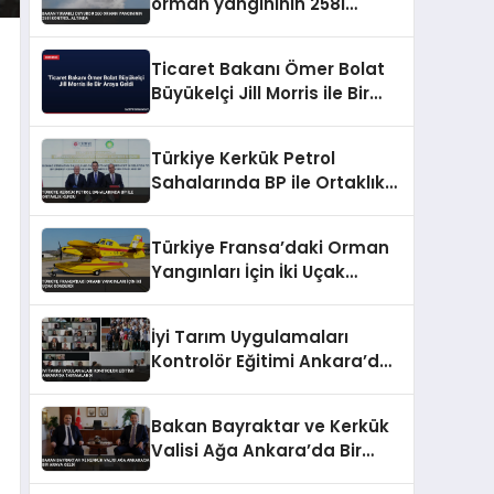
orman yangınının 258i
kontrol altında
Ticaret Bakanı Ömer Bolat
Büyükelçi Jill Morris ile Bir
Araya Geldi
Türkiye Kerkük Petrol
Sahalarında BP ile Ortaklık
Kurdu
Türkiye Fransa’daki Orman
Yangınları İçin İki Uçak
Gönderdi
İyi Tarım Uygulamaları
Kontrolör Eğitimi Ankara’da
Tamamlandı
Bakan Bayraktar ve Kerkük
Valisi Ağa Ankara’da Bir
Araya Geldi