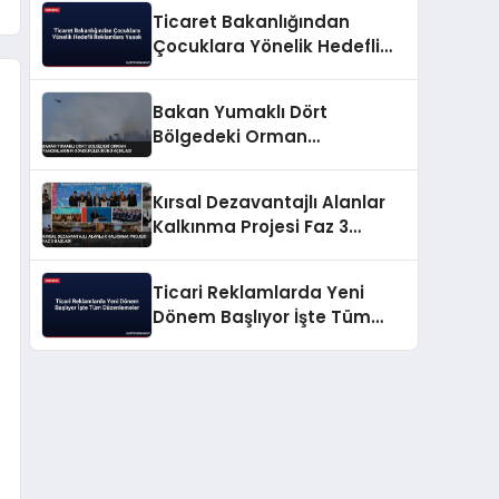
Ticaret Bakanlığından
Çocuklara Yönelik Hedefli
Reklamlara Yasak
Bakan Yumaklı Dört
Bölgedeki Orman
Yangınlarının
Söndürüldüğünü Açıkladı
Kırsal Dezavantajlı Alanlar
Kalkınma Projesi Faz 3
Başladı
Ticari Reklamlarda Yeni
Dönem Başlıyor İşte Tüm
Düzenlemeler