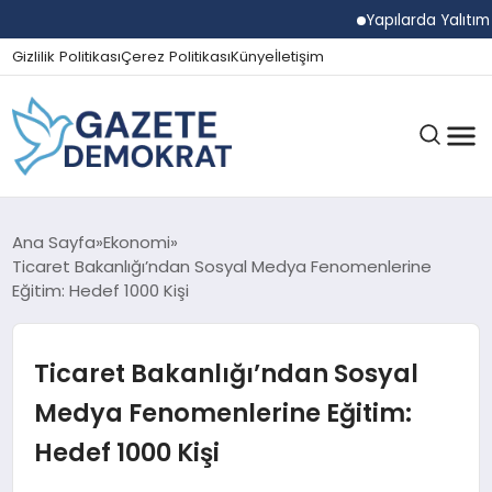
Yapılarda Yalıtım Ve 
Gizlilik Politikası
Çerez Politikası
Künye
İletişim
GÜNDEM
Ana Sayfa
Ekonomi
Ticaret Bakanlığı’ndan Sosyal Medya Fenomenlerine
Eğitim: Hedef 1000 Kişi
EKONOMI
Ticaret Bakanlığı’ndan Sosyal
SPOR
Medya Fenomenlerine Eğitim:
Hedef 1000 Kişi
MAGAZIN