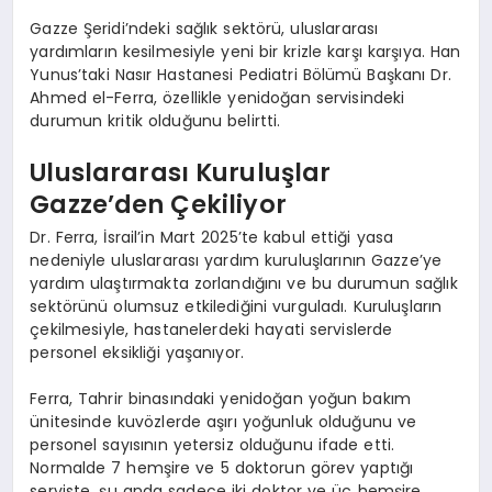
Gazze Şeridi’ndeki sağlık sektörü, uluslararası
yardımların kesilmesiyle yeni bir krizle karşı karşıya. Han
Yunus’taki Nasır Hastanesi Pediatri Bölümü Başkanı Dr.
Ahmed el-Ferra, özellikle yenidoğan servisindeki
durumun kritik olduğunu belirtti.
Uluslararası Kuruluşlar
Gazze’den Çekiliyor
Dr. Ferra, İsrail’in Mart 2025’te kabul ettiği yasa
nedeniyle uluslararası yardım kuruluşlarının Gazze’ye
yardım ulaştırmakta zorlandığını ve bu durumun sağlık
sektörünü olumsuz etkilediğini vurguladı. Kuruluşların
çekilmesiyle, hastanelerdeki hayati servislerde
personel eksikliği yaşanıyor.
Ferra, Tahrir binasındaki yenidoğan yoğun bakım
ünitesinde kuvözlerde aşırı yoğunluk olduğunu ve
personel sayısının yetersiz olduğunu ifade etti.
Normalde 7 hemşire ve 5 doktorun görev yaptığı
serviste, şu anda sadece iki doktor ve üç hemşire