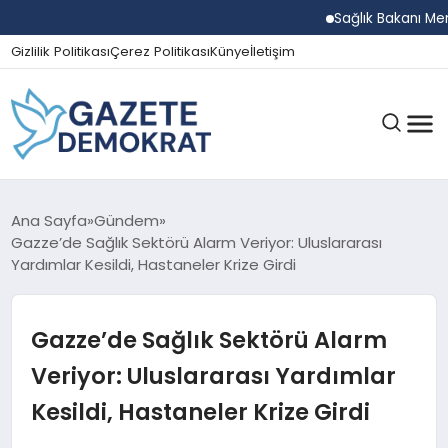
Sağlık Bakanı Memişoğl
Gizlilik Politikası
Çerez Politikası
Künye
İletişim
GÜNDEM
Ana Sayfa
Gündem
Gazze’de Sağlık Sektörü Alarm Veriyor: Uluslararası
Yardımlar Kesildi, Hastaneler Krize Girdi
EKONOMI
Gazze’de Sağlık Sektörü Alarm
SPOR
Veriyor: Uluslararası Yardımlar
Kesildi, Hastaneler Krize Girdi
MAGAZIN