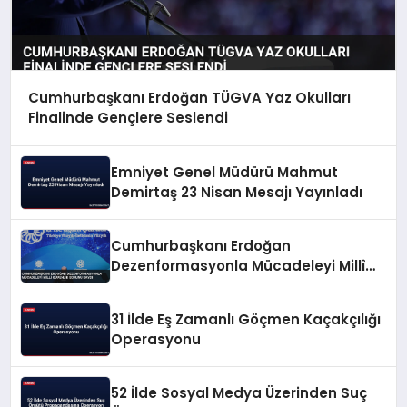
Cumhurbaşkanı Erdoğan TÜGVA Yaz Okulları
Finalinde Gençlere Seslendi
Emniyet Genel Müdürü Mahmut
Demirtaş 23 Nisan Mesajı Yayınladı
Cumhurbaşkanı Erdoğan
Dezenformasyonla Mücadeleyi Millî
Güvenlik Sorunu Saydı
31 İlde Eş Zamanlı Göçmen Kaçakçılığı
Operasyonu
52 İlde Sosyal Medya Üzerinden Suç