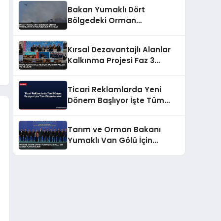
Bakan Yumaklı Dört
Bölgedeki Orman
Yangınlarının
Söndürüldüğünü Açıkladı
Kırsal Dezavantajlı Alanlar
Kalkınma Projesi Faz 3
Başladı
Ticari Reklamlarda Yeni
Dönem Başlıyor İşte Tüm
Düzenlemeler
Tarım ve Orman Bakanı
Yumaklı Van Gölü İçin
Master Planı Duyurdu