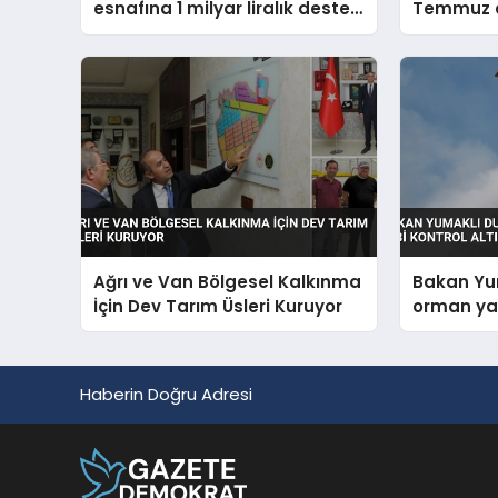
esnafına 1 milyar liralık destek
Temmuz ay
müjdesi verdi
verilerini
Ağrı ve Van Bölgesel Kalkınma
Bakan Yu
İçin Dev Tarım Üsleri Kuruyor
orman yan
altında
Haberin Doğru Adresi