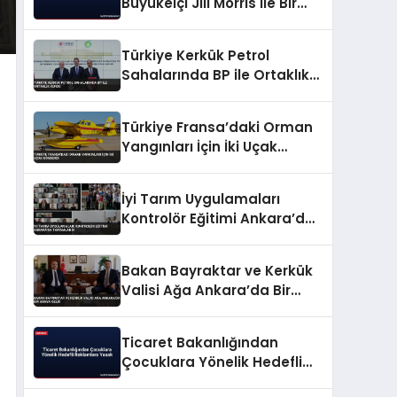
Büyükelçi Jill Morris ile Bir
Araya Geldi
Türkiye Kerkük Petrol
Sahalarında BP ile Ortaklık
Kurdu
Türkiye Fransa’daki Orman
Yangınları İçin İki Uçak
Gönderdi
İyi Tarım Uygulamaları
Kontrolör Eğitimi Ankara’da
Tamamlandı
Bakan Bayraktar ve Kerkük
Valisi Ağa Ankara’da Bir
Araya Geldi
Ticaret Bakanlığından
Çocuklara Yönelik Hedefli
Reklamlara Yasak