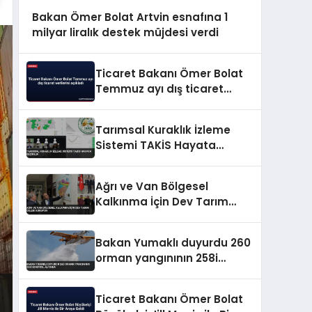
Bakan Ömer Bolat Artvin esnafına 1
milyar liralık destek müjdesi verdi
Ticaret Bakanı Ömer Bolat
Temmuz ayı dış ticaret
verilerini açıkladı
Tarımsal Kuraklık İzleme
Sistemi TAKİS Hayata
Geçirildi
Ağrı ve Van Bölgesel
Kalkınma İçin Dev Tarım
Üsleri Kuruyor
Bakan Yumaklı duyurdu 260
orman yangınının 258i
kontrol altında
Ticaret Bakanı Ömer Bolat