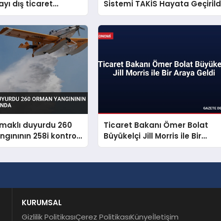
ı dış ticaret
Sistemi TAKİS Hayata Geçirild
 açıkladı
maklı duyurdu 260
Ticaret Bakanı Ömer Bolat
gınının 258i kontrol
Büyükelçi Jill Morris ile Bir
Araya Geldi
KURUMSAL
Gizlilik Politikası
Çerez Politikası
Künye
İletişim