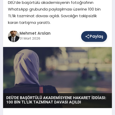
DEÜ’de başörtülü akademisyenin fotoğrafının
WhatsApp grubunda paylaşılması üzerine 100 bin
TL’lik tazminat davası açıldı. Savcılığın takipsizlik
SAĞLIK
kararı tartışma yarattı.
Mehmet Arslan
EĞITIM
Paylaş
01 Mart 2026
DÜNYA
YAŞAM