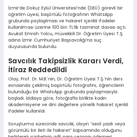
İzmir’de Dokuz Eylül Üniversitesi’nde (DEÜ) görevli bir
öğretim üyesi, başörtülü fotoğrafının WhatsApp
grubunda paylaşılması ve hakaret içerikli ifadeler
kullanılması üzerine 100 bin TL’lik tazminat davası açtı.
Avukat Emrah Yolcu, müvekkili Dr. Öğretim Üyesi T.Ş.
adına İzmir Cumhuriyet Başsavcılığı’na suç
duyurusunda bulundu.
Savcılık Takipsizlik Kararı Verdi,
İtiraz Reddedildi
Olay, Prof. Dr. M.B.’nin, Dr. Öğretim Üyesi T.Ş.’nin ders
esnasında çekilmiş başörtülü fotoğrafını, öğrencilerin
bulunduğu bir WhatsApp grubunda paylaşmasıyla
başladı. İddiaya göre, fotoğrafla birlikte kadın
akademisyene ve dini değerlere yönelik hakaret içerikli
ifadeler kullanıldı.
Soruşturma sürecinde savcılık, olayın “sesli yazılı veya
görüntülü bir ileti ile hakaret” kapsamında olduğunu
belirterek şüphelinin adli para cezasını ödemesi