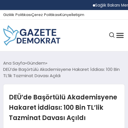
Sağlık Bakanı Memişo
Gizlilik Politikası
Çerez Politikası
Künye
İletişim
GÜNDEM
Ana Sayfa
Gündem
DEÜ’de Başörtülü Akademisyene Hakaret İddiası: 100 Bin
TL’lik Tazminat Davası Açıldı
EKONOMI
DEÜ’de Başörtülü Akademisyene
SPOR
Hakaret İddiası: 100 Bin TL’lik
Tazminat Davası Açıldı
MAGAZIN