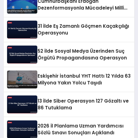
Cumhurbaşkanı Erdoğan
Dezenformasyonla Mücadeleyi Millî
Güvenlik Sorunu Saydı
31 İlde Eş Zamanlı Göçmen Kaçakçılığı
Operasyonu
52 İlde Sosyal Medya Üzerinden Suç
Örgütü Propagandasına Operasyon
Eskişehir İstanbul YHT Hattı 12 Yılda 63
Milyona Yakın Yolcu Taşıdı
13 İlde Siber Operasyon 127 Gözaltı ve
86 Tutuklama
2026 İl Planlama Uzman Yardımcısı
Sözlü Sınavı Sonuçları Açıklandı