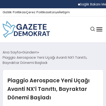
Sağlık Bakanı Memişoğ
Gizlilik Politikası
Çerez Politikası
Künye
İletişim
GÜNDEM
Ana Sayfa
Gündem
Piaggio Aerospace Yeni Uçağı Avanti NX’i Tanıttı,
Bayraktar Dönemi Başladı
EKONOMI
Piaggio Aerospace Yeni Uçağı
SPOR
Avanti NX’i Tanıttı, Bayraktar
Dönemi Başladı
MAGAZIN