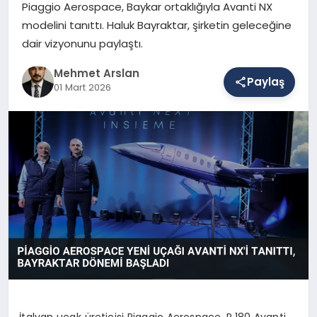
Piaggio Aerospace, Baykar ortaklığıyla Avanti NX
modelini tanıttı. Haluk Bayraktar, şirketin geleceğine
dair vizyonunu paylaştı.
SAĞLIK
Mehmet Arslan
Paylaş
01 Mart 2026
EĞITIM
DÜNYA
YAŞAM
İtalyan uçak üreticisi Piaggio Aerospace, P.180 Avanti