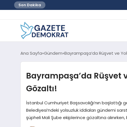
Son Dakika
Ana Sayfa
Gündem
Bayrampaşa’da Rüşvet ve Yols
Bayrampaşa’da Rüşvet ve
Gözaltı!
İstanbul Cumhuriyet Başsavcılığı’nın başlattığ
Belediyesi’ndeki yolsuzluk iddiaları gündemi sarstı.
şüpheli Mali Şube ekiplerince gözaltına alınırken, b