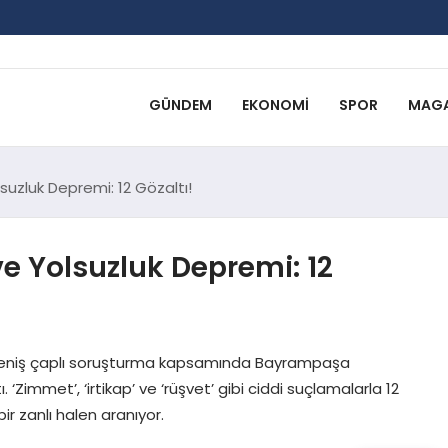
GÜNDEM
EKONOMI
SPOR
MAGA
uzluk Depremi: 12 Gözaltı!
 Yolsuzluk Depremi: 12
ı geniş çaplı soruşturma kapsamında Bayrampaşa
 ‘Zimmet’, ‘irtikap’ ve ‘rüşvet’ gibi ciddi suçlamalarla 12
ir zanlı halen aranıyor.