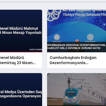
Genel Müdürü
Cumhurbaşkanı Erdoğan
emirtaş 23 Nisan
Dezenformasyonla
yınladı
Mücadeleyi Millî Güvenlik
Sorunu Saydı