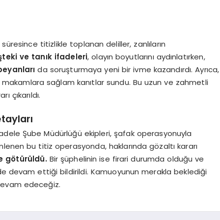
resince titizlikle toplanan deliller, zanlıların
teki ve tanık ifadeleri
, olayın boyutlarını aydınlatırken,
beyanları
da soruşturmaya yeni bir ivme kazandırdı. Ayrıca,
li makamlara sağlam kanıtlar sundu. Bu uzun ve zahmetli
ı çıkarıldı.
tayları
cadele Şube Müdürlüğü ekipleri, şafak operasyonuyla
nlenen bu titiz operasyonda, haklarında gözaltı kararı
e götürüldü.
Bir şüphelinin ise firari durumda olduğu ve
de devam ettiği bildirildi. Kamuoyunun merakla beklediği
 devam edeceğiz.