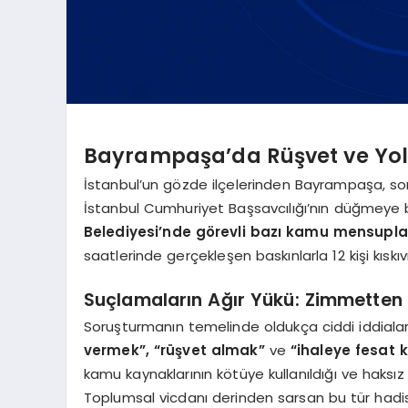
Bayrampaşa’da Rüşvet ve Yols
İstanbul’un gözde ilçelerinden Bayrampaşa, son
İstanbul Cumhuriyet Başsavcılığı’nın düğmeye 
Belediyesi’nde görevli bazı kamu mensuplar
saatlerinde gerçekleşen baskınlarla 12 kişi kıskı
Suçlamaların Ağır Yükü: Zimmetten
Soruşturmanın temelinde oldukça ciddi iddialar y
vermek”, “rüşvet almak”
ve
“ihaleye fesat 
kamu kaynaklarının kötüye kullanıldığı ve haksı
Toplumsal vicdanı derinden sarsan bu tür hadi