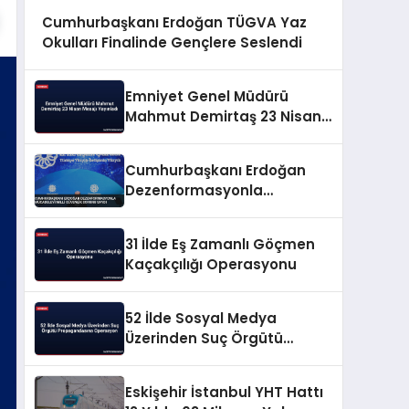
Cumhurbaşkanı Erdoğan TÜGVA Yaz
Okulları Finalinde Gençlere Seslendi
Emniyet Genel Müdürü
Mahmut Demirtaş 23 Nisan
Mesajı Yayınladı
Cumhurbaşkanı Erdoğan
Dezenformasyonla
Mücadeleyi Millî Güvenlik
Sorunu Saydı
31 İlde Eş Zamanlı Göçmen
Kaçakçılığı Operasyonu
52 İlde Sosyal Medya
Üzerinden Suç Örgütü
Propagandasına
Operasyon
Eskişehir İstanbul YHT Hattı