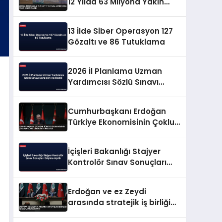
12 Yılda 63 Milyona Yakın
Yolcu Taşıdı
13 İlde Siber Operasyon 127
Gözaltı ve 86 Tutuklama
2026 İl Planlama Uzman
Yardımcısı Sözlü Sınavı
Sonuçları Açıklandı
Cumhurbaşkanı Erdoğan
Türkiye Ekonomisinin Çoklu
Şoklara Direncini Vurguladı
İçişleri Bakanlığı Stajyer
Kontrolör Sınav Sonuçları
Erişime Açıldı
Erdoğan ve ez Zeydi
arasında stratejik iş birliği
ve enerji mutabakatı