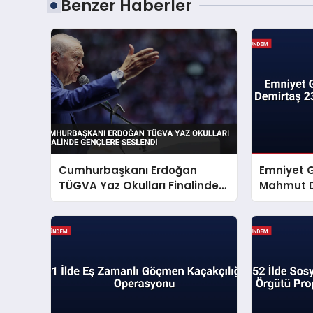
Benzer Haberler
Cumhurbaşkanı Erdoğan
Emniyet 
TÜGVA Yaz Okulları Finalinde
Mahmut D
Gençlere Seslendi
Mesajı Ya