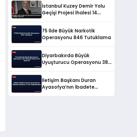
İstanbul Kuzey Demir Yolu
Geçişi Projesi İhalesi 14
Ekimde Yapılacak
75 İlde Büyük Narkotik
Operasyonu 846 Tutuklama
Diyarbakırda Büyük
Uyuşturucu Operasyonu 387
Bin Kök Kenevir Ele Geçirildi
İletişim Başkanı Duran
Ayasofya’nın İbadete
Açılışının 6 Yılını
Değerlendirdi