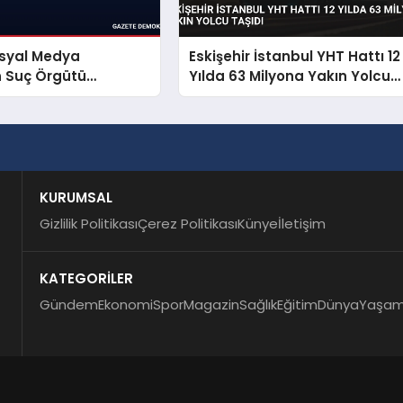
osyal Medya
Eskişehir İstanbul YHT Hattı 12
n Suç Örgütü
Yılda 63 Milyona Yakın Yolcu
dasına Operasyon
Taşıdı
KURUMSAL
Gizlilik Politikası
Çerez Politikası
Künye
İletişim
KATEGORİLER
Gündem
Ekonomi
Spor
Magazin
Sağlık
Eğitim
Dünya
Yaşa