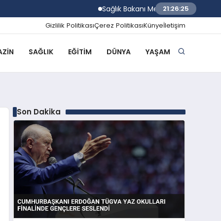
Sağlık Bakanı Memişoğlu Trabzon Şehir Ha
21:26:26
Gizlilik Politikası
Çerez Politikası
Künye
İletişim
ZIN
SAĞLIK
EĞITIM
DÜNYA
YAŞAM
Son Dakika