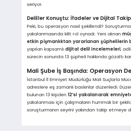
seriyor.
Deliller Konuştu: İfadeler ve Dijital Takip
Peki, bu operasyon nasıl şekillendi? Soruşturma sü
yakalanmasında kilit rol oynadı. Yeni alınan
müş
etkin pişmanlıktan yararlanan şüphelilerin 
yapılan kapsamlı
dijital delil incelemeleri
, ad
sürecin sonunda 13 şüpheli hakkında gözaltı karar
Mali Şube İş Başında: Operasyon De
İstanbul İl Emniyet Müdürlüğü Mali Suçlarla Mü
adreslere eş zamanlı baskınlar düzenledi. Düze
bulunan 13 kişiden
12’si yakalanarak emniyet
yakalanması için çalışmaların hummalı bir şekil
soruşturmanın seyrini yakından takip etmeye