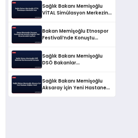
Sağlık Bakanı Memişoğlu
VİTAL Simülasyon Merkezini
Açtı
Bakan Memişoğlu Etnospor
Festivali’nde Konuştu
Sağlıkta Yeni Düzenlemeleri
Açıkladı
Sağlık Bakanı Memişoğlu
DSÖ Bakanlar
Konferansında konuştu
Sağlık Bakanı Memişoğlu
Aksaray İçin Yeni Hastane
Müjdesi Verdi