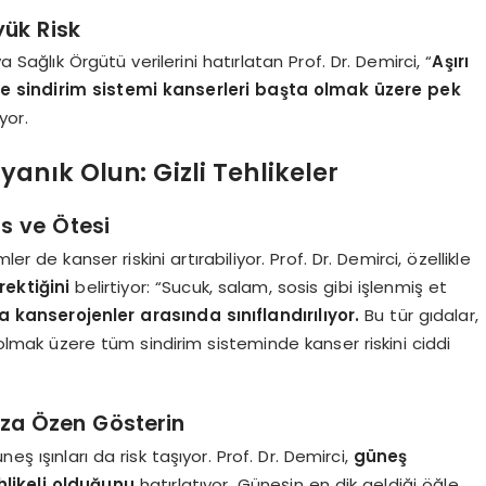
yük Risk
a Sağlık Örgütü verilerini hatırlatan Prof. Dr. Demirci, “
Aşırı
e sindirim sistemi kanserleri başta olmak üzere pek
yor.
anık Olun: Gizli Tehlikeler
is ve Ötesi
r de kanser riskini artırabiliyor. Prof. Dr. Demirci, özellikle
rektiğini
belirtiyor: “Sucuk, salam, sosis gibi işlenmiş et
a kanserojenler arasında sınıflandırılıyor.
Bu tür gıdalar,
lmak üzere tüm sindirim sisteminde kanser riskini ciddi
ınıza Özen Gösterin
ş ışınları da risk taşıyor. Prof. Dr. Demirci,
güneş
ehlikeli olduğunu
hatırlatıyor. Güneşin en dik geldiği öğle