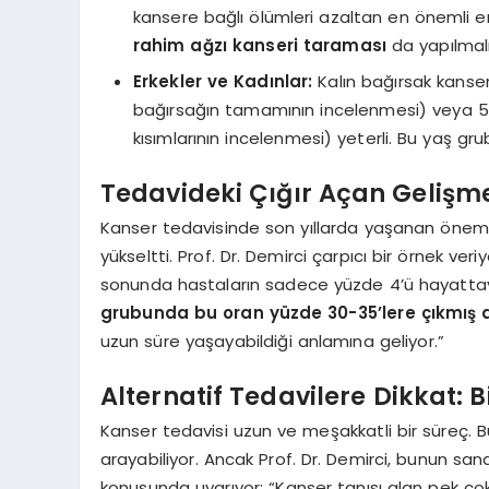
kansere bağlı ölümleri azaltan en önemli e
rahim ağzı kanseri taraması
da yapılmalı
Erkekler ve Kadınlar:
Kalın bağırsak kanser
bağırsağın tamamının incelenmesi) veya 5 yı
kısımlarının incelenmesi) yeterli. Bu yaş grub
Tedavideki Çığır Açan Gelişme
Kanser tedavisinde son yıllarda yaşanan önemli 
yükseltti. Prof. Dr. Demirci çarpıcı bir örnek veriy
sonunda hastaların sadece yüzde 4’ü hayat
grubunda bu oran yüzde 30-35’lere çıkmış
uzun süre yaşayabildiği anlamına geliyor.”
Alternatif Tedavilere Dikkat: 
Kanser tedavisi uzun ve meşakkatli bir süreç. 
arayabiliyor. Ancak Prof. Dr. Demirci, bunun san
konusunda uyarıyor: “Kanser tanısı alan pek çok 