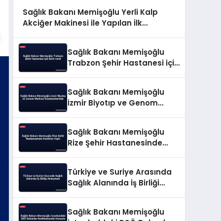
Sağlık Bakanı Memişoğlu Yerli Kalp
Akciğer Makinesi ile Yapılan İlk
Ameliyatı Değerlendirdi
Sağlık Bakanı Memişoğlu
Trabzon Şehir Hastanesi için
tarih verdi
Sağlık Bakanı Memişoğlu
İzmir Biyotıp ve Genom
Merkezi İncelemelerinde
Sağlık Bakanı Memişoğlu
Rize Şehir Hastanesinde
İnceleme Yaptı
Türkiye ve Suriye Arasında
Sağlık Alanında İş Birliği
Anlaşması
Sağlık Bakanı Memişoğlu