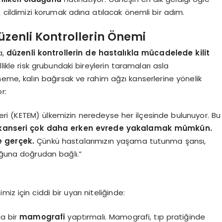
 cildimizi korumak adına atılacak önemli bir adım.
üzenli Kontrollerin Önemi
a,
düzenli kontrollerin de hastalıkla mücadelede kilit
likle risk grubundaki bireylerin taramaları asla
eme, kalın bağırsak ve rahim ağzı kanserlerine yönelik
r:
ri (KETEM) ülkemizin neredeyse her ilçesinde bulunuyor. Bu
kanseri çok daha erken evrede yakalamak mümkün.
e gerçek.
Çünkü hastalarımızın yaşama tutunma şansı,
uğuna doğrudan bağlı.”
miz için ciddi bir uyarı niteliğinde:
da bir
mamografi
yaptırmalı. Mamografi, tıp pratiğinde