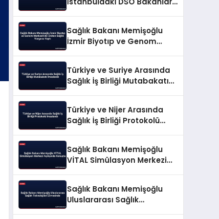
İstanbuldaki DSÖ Bakanlar
Konferansında Konuştu
Sağlık Bakanı Memişoğlu
İzmir Biyotıp ve Genom
Merkezi’nde Üreten Sağlık
Vurgusu Yaptı
Türkiye ve Suriye Arasında
Sağlık İş Birliği Mutabakatı
İmzalandı
Türkiye ve Nijer Arasında
Sağlık İş Birliği Protokolü
İmzalandı
Sağlık Bakanı Memişoğlu
VİTAL Simülasyon Merkezi
Açılışında Konuştu
Sağlık Bakanı Memişoğlu
Uluslararası Sağlık
Teknolojileri Zirvesinde