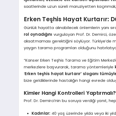
saatlerinde uzun süreli maruziyetten kaçınmak,
Erken Teşhis Hayat Kurtarır: D
Günlük hayatta alınabilecek önlemlerin yanı sır
rol oynadığını
vurgulayan Prof. Dr. Demirci, özel
aksatmaması gerektiğini söylüyor. Türkiye’de m
yaygın tarama programları olduğunu hatırlatıyo
“Kanser Erken Teşhis Tarama ve Eğitim Merkezle
merkezlere başvurarak, tarama yöntemleriyle
‘
Erken teşhis hayat kurtarır’ sloganı tümüyl
bize geldiklerinde hastalığın hangi evrede old
Kimler Hangi Kontrolleri Yaptırmalı?
Prof. Dr. Demirci’nin bu soruya verdiği yanıt, hepi
Kadınlar:
40 yaş üzerinde yılda veya iki yıl