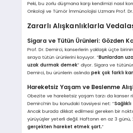
Peki, bu zorlu düşmana karşı kendimizi nasıl koru
Onkoloji ve Tümör İmmünolojisi Uzmanı Prof. Dr. 
Zararlı Alışkanlıklarla Vedal
Sigara ve Tütün Ürünleri: Gözden K
Prof. Dr. Demirci, kanserlerin yaklaşık üçte birin
sıraya tütün ürünlerini koyuyor. “
Bunlardan uza
uzak durmak demek
” diyor. Sigara ve tütünü
Demirci, bu ürünlerin aslında
pek çok farklı k
Hareketsiz Yaşam ve Beslenme Alış
Obezite ve hareketsiz yaşam tarzı da kanser risk
Demirci’nin bu konudaki tavsiyesi net: “
Sağlıkl
Ancak burada dikkat edilmesi gereken bir nokta
yürüyüşler yeterli değil. Haftanın en az 3 günü,
gerçekten hareket etmek şart.
”