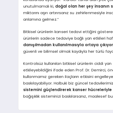
unutulmamalı ki,
doğal olan her şey insanın sa
miktarını aşırı artırırsanız su zehirlenmesiyle i
anlamına gelmez.”
Bitkisel ürünlerin kanseri tedavi ettiğini göster
ürünlerin sadece tedaviye bağlı yan etkileri hafif
danışılmadan kullanılmasıyla ortaya çıkıyor
güvenli ve bilimsel olmak kaydıyla her türlü fay
Kontrolsüz kullanılan bitkisel ürünlerin ciddi ya
etkileyebildiğini ifade eden Prof. Dr. Demirci, 
kullanmamız gereken ilaçların etkisini engelleyebi
baskılayabiliyor. Halbuki biz güncel tedavilerim
sistemini güçlendirerek kanser hücreleriyl
bağışıklık sisteminizi baskılarsanız, maalesef bu il