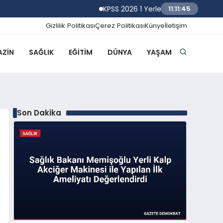
KPSS 2026 1 Yerleştirme Sonuçlarına Göre
11:11:46
Gizlilik Politikası
Çerez Politikası
Künye
İletişim
ZIN
SAĞLIK
EĞITIM
DÜNYA
YAŞAM
Son Dakika