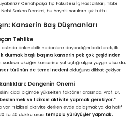
yabiliriz? Cerrahpaşa Tıp Fakültesi İç Hastalıkları, Tıbbi
Nebi Serkan Demirci, bu hayati sorulara ışık tuttu.
aşın: Kanserin Baş Düşmanları
açan Tehlike
in aslında önlenebilir nedenlere dayandığını belirterek, ilk
k durmak başlı başına kanserin pek çok çeşidinden
n sadece akciğer kanserine yol açtığı algısı yaygın olsa da,
anser türünün de temel nedeni
olduğuna dikkat çekiyor.
kanlıkları: Dengenin Önemi
ini ciddi biçimde yükselten faktörler arasında. Prof. Dr.
ı beslenmek ve fiziksel aktivite yapmak gerekiyor.
”
 var: “Fiziksel aktivite derken evde dolaşmak ya da hafif
 20 ila 40 dakika arası
tempolu yürüyüşler yapmak,