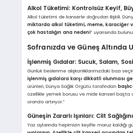
Alkol Tüketimi: Kontrolsüz Keyif, Bü
Alkol tüketimi de kanserle doğrudan ilişkili. Düny
miktarda alkol tüketimi, meme, karaciğer v
çok hastalığın ana nedeni
” uyarısında bulunu
Sofranızda ve Güneş Altında Uy
İşlenmiş Gıdalar: Sucuk, Salam, Sos
Günlük beslenme alışkanlıklarımızdaki bazı seçimle
işlenmiş gıdalara karşı dikkatli olunması ge
ürünleri, Dünya Sağlık Örgütü tarafından
başlıc
özellikle yemek borusu ve mide kanseri başta o
oranda artırıyor.”
Güneşin Zararlı Işınları: Cilt Sağlığ
Yaz aylarında hepimizin keyifle maruz kaldığı güne
ışınlarının, özellikle cilt kanseri açısından t