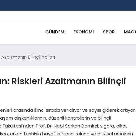
GÜNDEM
EKONOMI
SPOR
MAGA
Azaltmanın Bilinçli Yolları
: Riskleri Azaltmanın Bilinçli
ri arasında ikinci sırada yer alıyor ve sayısı giderek artıyor.
m alışkanlıklarının, düzenli kontrollerin ve bilinçli
kültesi’nden Prof. Dr. Nebi Serkan Demirci, sigara, alkol,
arken, erken teşhisin hayat kurtarıcı rolüne ve bitkisel ürünlerin