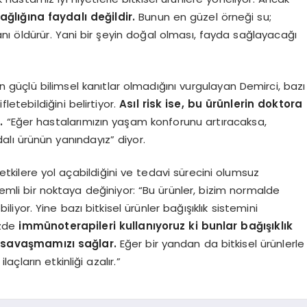
ğlığına faydalı değildir.
Bunun en güzel örneği su;
nsanı öldürür. Yani bir şeyin doğal olması, fayda sağlayacağı
en güçlü bilimsel kanıtlar olmadığını vurgulayan Demirci, bazı
letebildiğini belirtiyor.
Asıl risk ise, bu ürünlerin doktora
.
“Eğer hastalarımızın yaşam konforunu artıracaksa,
dalı ürünün yanındayız” diyor.
n etkilere yol açabildiğini ve tedavi sürecini olumsuz
önemli bir noktaya değiniyor: “Bu ürünler, bizim normalde
liyor. Yine bazı bitkisel ürünler bağışıklık sistemini
izde
immünoterapileri kullanıyoruz ki bunlar bağışıklık
e savaşmamızı sağlar.
Eğer bir yandan da bitkisel ürünlerle
açların etkinliği azalır.”