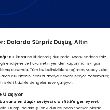
r: Dolarda Sürpriz Düşüş, Altın
ğı faiz kararı
na kilitlenmiş durumda. Ancak sadece faiz
 ilgili endişeler ve hükümetin yeniden kapanma riski gibi
 takılmış durumda. Tüm bu belirsizliklere rağmen, yapay zeka
salarda risk iştahını canlı tutmaya devam ediyor. Yatırımcılar,
riskleri titizlikle dengelemeye çalışıyor.
re Ulaşıyor
bu yana en düşük seviyesi olan 95,5’e gerileyerek
nald Trump, doların şu anki durumundan “harika” olarak