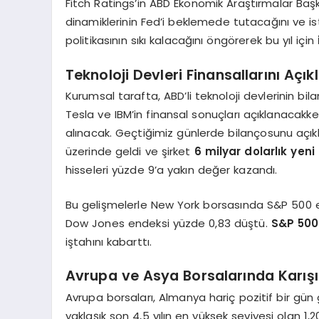
Fitch Ratings’in ABD Ekonomik Araştırmalar Ba
dinamiklerinin Fed’i beklemede tutacağını ve 
politikasının sıkı kalacağını öngörerek bu yıl için
Teknoloji Devleri Finansallarını Açık
Kurumsal tarafta, ABD’li teknoloji devlerinin bil
Tesla ve IBM’in finansal sonuçları açıklanacak
alınacak. Geçtiğimiz günlerde bilançosunu açıkl
üzerinde geldi ve şirket
6 milyar dolarlık yeni
hisseleri yüzde 9’a yakın değer kazandı.
Bu gelişmelerle New York borsasında S&P 500 e
Dow Jones endeksi yüzde 0,83 düştü.
S&P 500
iştahını kabarttı.
Avrupa ve Asya Borsalarında Karışı
Avrupa borsaları, Almanya hariç pozitif bir gün g
yaklaşık son 4,5 yılın en yüksek seviyesi olan 1,2