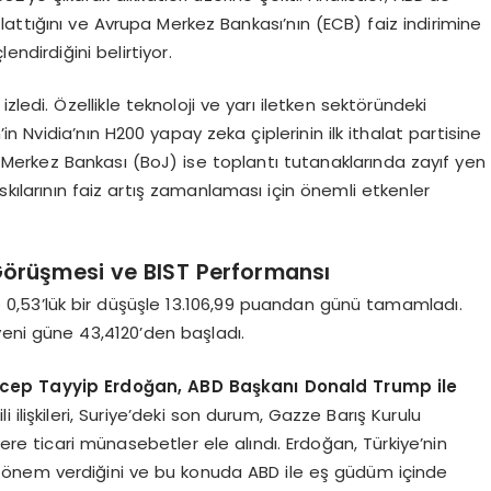
ıflattığını ve Avrupa Merkez Bankası’nın (ECB) faiz indirimine
ndirdiğini belirtiyor.
 izledi. Özellikle teknoloji ve yarı iletken sektöründeki
’in Nvidia’nın H200 yapay zeka çiplerinin ilk ithalat partisine
Merkez Bankası (BoJ) ise toplantı tutanaklarında zayıf yen
kılarının faiz artış zamanlaması için önemli etkenler
örüşmesi ve BIST Performansı
 0,53’lük bir düşüşle 13.106,99 puandan günü tamamladı.
yeni güne 43,4120’den başladı.
ep Tayyip Erdoğan, ABD Başkanı Donald Trump ile
 ilişkileri, Suriye’deki son durum, Gazze Barış Kurulu
e ticari münasebetler ele alındı. Erdoğan, Türkiye’nin
önem verdiğini ve bu konuda ABD ile eş güdüm içinde