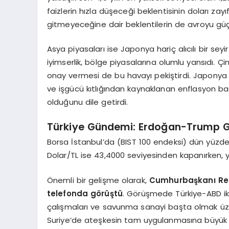
faizlerin hızla düşeceği beklentisinin doları zay
gitmeyeceğine dair beklentilerin de avroyu güçle
Asya piyasaları ise Japonya hariç alıcılı bir seyir
iyimserlik, bölge piyasalarına olumlu yansıdı. Çin
onay vermesi de bu havayı pekiştirdi. Japonya 
ve işgücü kıtlığından kaynaklanan enflasyon bas
olduğunu dile getirdi.
Türkiye Gündemi: Erdoğan-Trump G
Borsa İstanbul’da (BIST 100 endeksi) dün yüzde
Dolar/TL ise 43,4000 seviyesinden kapanırken, 
Önemli bir gelişme olarak,
Cumhurbaşkanı Rec
telefonda görüştü
. Görüşmede Türkiye-ABD ikili
çalışmaları ve savunma sanayi başta olmak üzer
Suriye’de ateşkesin tam uygulanmasına büyük 