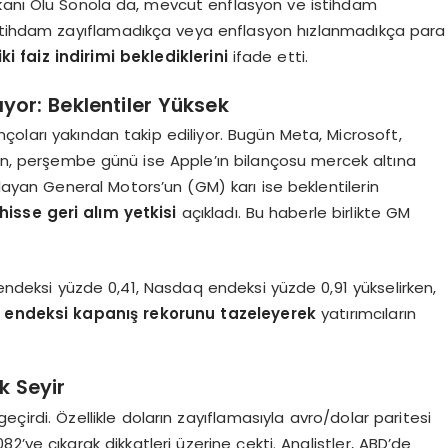
şkanı Olu Sonola da, mevcut enflasyon ve istihdam
istihdam zayıflamadıkça veya enflasyon hızlanmadıkça para
iki faiz indirimi beklediklerini
ifade etti.
lıyor: Beklentiler Yüksek
ançoları yakından takip ediliyor. Bugün Meta, Microsoft,
ken, perşembe günü ise Apple’ın bilançosu mercek altına
ayan General Motors’un (GM) karı ise beklentilerin
 hisse geri alım yetkisi
açıkladı. Bu haberle birlikte GM
ndeksi yüzde 0,41, Nasdaq endeksi yüzde 0,91 yükselirken,
 endeksi kapanış rekorunu tazeleyerek
yatırımcıların
k Seyir
eçirdi. Özellikle doların zayıflamasıyla avro/dolar paritesi
082’ye çıkarak dikkatleri üzerine çekti. Analistler, ABD’de