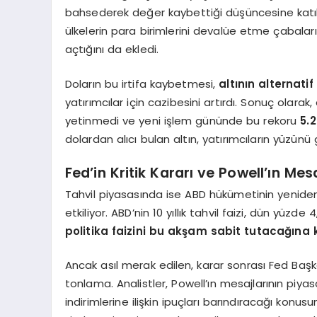
bahsederek değer kaybettiği düşüncesine katıl
ülkelerin para birimlerini devalüe etme çabala
açtığını da ekledi.
Doların bu irtifa kaybetmesi,
altının alternati
yatırımcılar için cazibesini artırdı. Sonuç olarak,
yetinmedi ve yeni işlem gününde bu rekoru
5.
dolardan alıcı bulan altın, yatırımcıların yüzünü
Fed’in Kritik Kararı ve Powell’ın Mes
Tahvil piyasasında ise ABD hükümetinin yeniden 
etkiliyor. ABD’nin 10 yıllık tahvil faizi, dün yüzde
politika faizini bu akşam sabit tutacağına 
Ancak asıl merak edilen, karar sonrası Fed Baş
tonlama. Analistler, Powell’ın mesajlarının piyas
indirimlerine ilişkin ipuçları barındıracağı konu