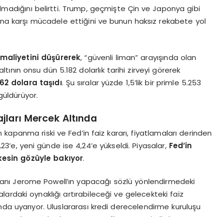
madığını belirtti. Trump, geçmişte Çin ve Japonya gibi
rına karşı mücadele ettiğini ve bunun haksız rekabete yol
f maliyetini düşürerek
, “güvenli liman” arayışında olan
 altının onsu dün 5.182 dolarlık tarihi zirveyi görerek
262 dolara taşıdı
. Şu sıralar yüzde 1,5’lik bir primle 5.253
 güldürüyor.
ajları Mercek Altında
kapanma riski ve Fed’in faiz kararı, fiyatlamaları derinden
 4,23’e, yeni günde ise 4,24’e yükseldi. Piyasalar,
Fed’in
kesin gözüyle bakıyor
.
kanı Jerome Powell’ın yapacağı sözlü yönlendirmedeki
alardaki oynaklığı artırabileceği ve gelecekteki faiz
sunda uyarıyor. Uluslararası kredi derecelendirme kuruluşu