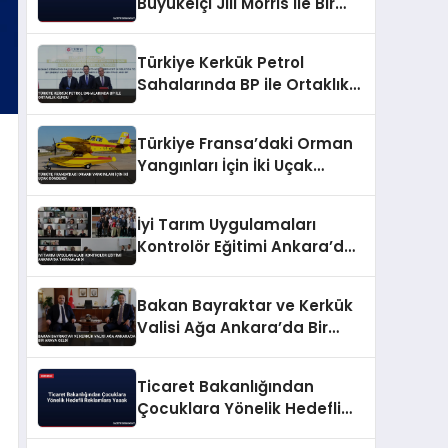
Büyükelçi Jill Morris ile Bir
Araya Geldi
Türkiye Kerkük Petrol
Sahalarında BP ile Ortaklık
Kurdu
Türkiye Fransa’daki Orman
Yangınları İçin İki Uçak
Gönderdi
İyi Tarım Uygulamaları
Kontrolör Eğitimi Ankara’da
Tamamlandı
Bakan Bayraktar ve Kerkük
Valisi Ağa Ankara’da Bir
Araya Geldi
Ticaret Bakanlığından
Çocuklara Yönelik Hedefli
Reklamlara Yasak