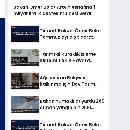
Bakan Ömer Bolat Artvin esnafına 1
milyar liralık destek müjdesi verdi
Ticaret Bakanı Ömer Bolat
Temmuz ayı dış ticaret
verilerini açıkladı
Tarımsal Kuraklık İzleme
Sistemi TAKİS Hayata
Geçirildi
Ağrı ve Van Bölgesel
Kalkınma İçin Dev Tarım
Üsleri Kuruyor
Bakan Yumaklı duyurdu 260
orman yangınının 258i
kontrol altında
Ticaret Bakanı Ömer Bolat