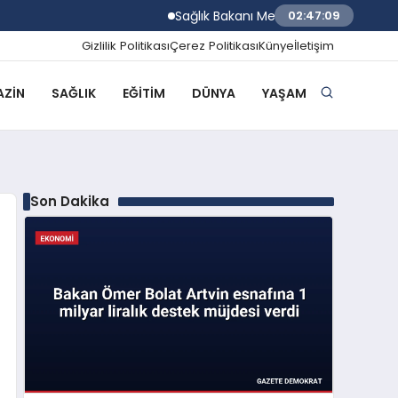
Sağlık Bakanı Memişoğlu İzmir Biyotıp ve 
02:47:10
Gizlilik Politikası
Çerez Politikası
Künye
İletişim
ZIN
SAĞLIK
EĞITIM
DÜNYA
YAŞAM
Son Dakika