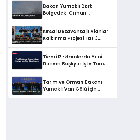
Bakan Yumaklı Dört
Bölgedeki Orman
Yangınlarının
Söndürüldüğünü Açıkladı
Kırsal Dezavantajlı Alanlar
Kalkınma Projesi Faz 3
Başladı
Ticari Reklamlarda Yeni
Dönem Başlıyor İşte Tüm
Düzenlemeler
Tarım ve Orman Bakanı
Yumaklı Van Gölü İçin
Master Planı Duyurdu