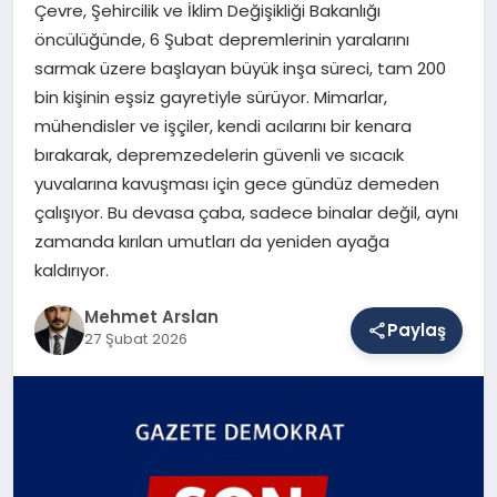
Çevre, Şehircilik ve İklim Değişikliği Bakanlığı
öncülüğünde, 6 Şubat depremlerinin yaralarını
sarmak üzere başlayan büyük inşa süreci, tam 200
SAĞLIK
bin kişinin eşsiz gayretiyle sürüyor. Mimarlar,
mühendisler ve işçiler, kendi acılarını bir kenara
bırakarak, depremzedelerin güvenli ve sıcacık
EĞITIM
yuvalarına kavuşması için gece gündüz demeden
çalışıyor. Bu devasa çaba, sadece binalar değil, aynı
DÜNYA
zamanda kırılan umutları da yeniden ayağa
kaldırıyor.
Mehmet Arslan
YAŞAM
Paylaş
27 Şubat 2026