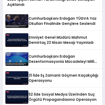
Açıklandı
Cumhurbaşkanı Erdoğan TÜGVA Yaz
Okulları Finalinde Gençlere Seslendi
Emniyet Genel Müdürü Mahmut
Demirtaş 23 Nisan Mesajı Yayınladı
Cumhurbaşkanı Erdoğan
Dezenformasyonla Mücadeleyi Millî
Güvenlik Sorunu Saydı
31 İlde Eş Zamanlı Göçmen Kaçakçılığı
Operasyonu
52 İlde Sosyal Medya Üzerinden Suç
Örgütü Propagandasına Operasyon