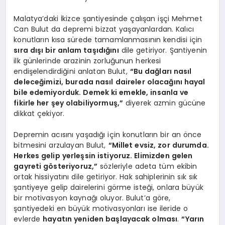
Malatya’daki İkizce şantiyesinde çalışan işçi Mehmet
Can Bulut da depremi bizzat yaşayanlardan. Kalıcı
konutların kısa sürede tamamlanmasının kendisi için
sıra dışı bir anlam taşıdığını
dile getiriyor. Şantiyenin
ilk günlerinde arazinin zorluğunun herkesi
endişelendirdiğini anlatan Bulut,
“Bu dağları nasıl
deleceğimizi, burada nasıl daireler olacağını hayal
bile edemiyorduk. Demek ki emekle, insanla ve
fikirle her şey olabiliyormuş,”
diyerek azmin gücüne
dikkat çekiyor.
Depremin acısını yaşadığı için konutların bir an önce
bitmesini arzulayan Bulut,
“Millet evsiz, zor durumda.
Herkes gelip yerleşsin istiyoruz. Elimizden gelen
gayreti gösteriyoruz,”
sözleriyle adeta tüm ekibin
ortak hissiyatını dile getiriyor. Hak sahiplerinin sık sık
şantiyeye gelip dairelerini görme isteği, onlara büyük
bir motivasyon kaynağı oluyor. Bulut’a göre,
şantiyedeki en büyük motivasyonları ise ileride o
evlerde
hayatın yeniden başlayacak olması
.
“Yarın