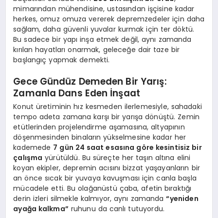
mimarından mühendisine, ustasından işçisine kadar
herkes, omuz omuza vererek depremzedeler için daha
sağlam, daha güvenli yuvalar kurmak için ter döktü.
Bu sadece bir yapı inşa etmek değil, aynı zamanda
kırılan hayatları onarmak, geleceğe dair taze bir
başlangıç yapmak demekti.
Gece Gündüz Demeden Bir Yarış:
Zamanla Dans Eden İnşaat
Konut üretiminin hız kesmeden ilerlemesiyle, sahadaki
tempo adeta zamana karşı bir yarışa dönüştü. Zemin
etütlerinden projelendirme aşamasına, altyapının
döşenmesinden binaların yükselmesine kadar her
kademede
7 gün 24 saat esasına göre kesintisiz bir
çalışma
yürütüldü. Bu süreçte her taşın altına elini
koyan ekipler, depremin acısını bizzat yaşayanların bir
an önce sıcak bir yuvaya kavuşması için canla başla
mücadele etti. Bu olağanüstü çaba, afetin bıraktığı
derin izleri silmekle kalmıyor, aynı zamanda
“yeniden
ayağa kalkma”
ruhunu da canlı tutuyordu.