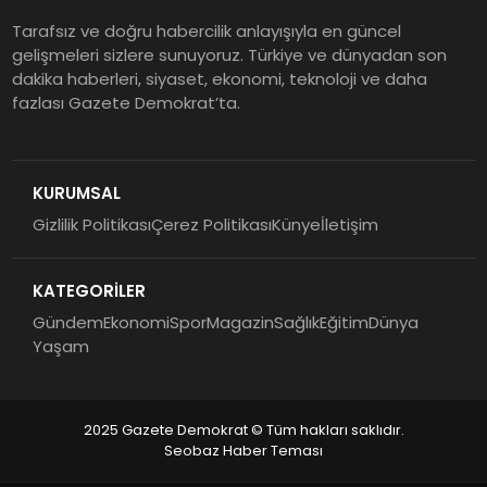
Tarafsız ve doğru habercilik anlayışıyla en güncel
gelişmeleri sizlere sunuyoruz. Türkiye ve dünyadan son
dakika haberleri, siyaset, ekonomi, teknoloji ve daha
fazlası Gazete Demokrat’ta.
KURUMSAL
Gizlilik Politikası
Çerez Politikası
Künye
İletişim
KATEGORİLER
Gündem
Ekonomi
Spor
Magazin
Sağlık
Eğitim
Dünya
Yaşam
2025 Gazete Demokrat © Tüm hakları saklıdır.
Seobaz Haber Teması