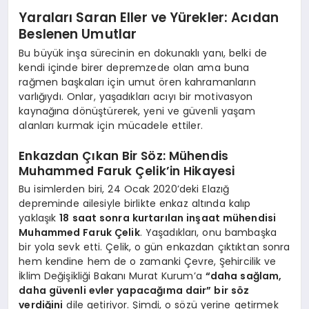
Yaraları Saran Eller ve Yürekler: Acıdan
Beslenen Umutlar
Bu büyük inşa sürecinin en dokunaklı yanı, belki de
kendi içinde birer depremzede olan ama buna
rağmen başkaları için umut ören kahramanların
varlığıydı. Onlar, yaşadıkları acıyı bir motivasyon
kaynağına dönüştürerek, yeni ve güvenli yaşam
alanları kurmak için mücadele ettiler.
Enkazdan Çıkan Bir Söz: Mühendis
Muhammed Faruk Çelik’in Hikayesi
Bu isimlerden biri, 24 Ocak 2020’deki Elazığ
depreminde ailesiyle birlikte enkaz altında kalıp
yaklaşık
18 saat sonra kurtarılan inşaat mühendisi
Muhammed Faruk Çelik
. Yaşadıkları, onu bambaşka
bir yola sevk etti. Çelik, o gün enkazdan çıktıktan sonra
hem kendine hem de o zamanki Çevre, Şehircilik ve
İklim Değişikliği Bakanı Murat Kurum’a
“daha sağlam,
daha güvenli evler yapacağıma dair” bir söz
verdiğini
dile getiriyor. Şimdi, o sözü yerine getirmek