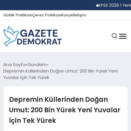
KPSS 2026 1 Yerleşti
Gizlilik Politikası
Çerez Politikası
Künye
İletişim
GÜNDEM
Ana Sayfa
Gündem
Depremin Küllerinden Doğan Umut: 200 Bin Yürek Yeni
Yuvalar İçin Tek Yürek
EKONOMI
Depremin Küllerinden Doğan
SPOR
Umut: 200 Bin Yürek Yeni Yuvalar
İçin Tek Yürek
MAGAZIN