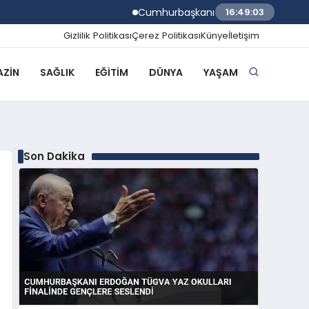
Cumhurbaşkanı Erdoğan TÜGVA Yaz Okull
16:49:03
Gizlilik Politikası
Çerez Politikası
Künye
İletişim
ZIN
SAĞLIK
EĞITIM
DÜNYA
YAŞAM
Son Dakika