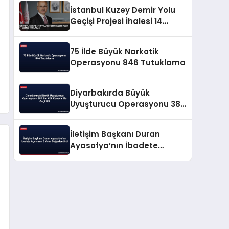
İstanbul Kuzey Demir Yolu
Geçişi Projesi İhalesi 14
Ekimde Yapılacak
75 İlde Büyük Narkotik
Operasyonu 846 Tutuklama
Diyarbakırda Büyük
Uyuşturucu Operasyonu 387
Bin Kök Kenevir Ele Geçirildi
İletişim Başkanı Duran
Ayasofya’nın İbadete
Açılışının 6 Yılını
Değerlendirdi