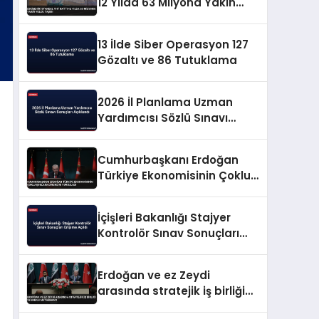
12 Yılda 63 Milyona Yakın
Yolcu Taşıdı
13 İlde Siber Operasyon 127
Gözaltı ve 86 Tutuklama
2026 İl Planlama Uzman
Yardımcısı Sözlü Sınavı
Sonuçları Açıklandı
Cumhurbaşkanı Erdoğan
Türkiye Ekonomisinin Çoklu
Şoklara Direncini Vurguladı
İçişleri Bakanlığı Stajyer
Kontrolör Sınav Sonuçları
Erişime Açıldı
Erdoğan ve ez Zeydi
arasında stratejik iş birliği
ve enerji mutabakatı