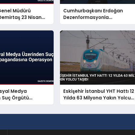
Genel Müdürü
Cumhurbaşkanı Erdoğan
emirtaş 23 Nisan
Dezenformasyonla
yınladı
Mücadeleyi Millî Güvenlik
Sorunu Saydı
osyal Medya
Eskişehir İstanbul YHT Hattı 12
n Suç Örgütü
Yılda 63 Milyona Yakın Yolcu
dasına Operasyon
Taşıdı