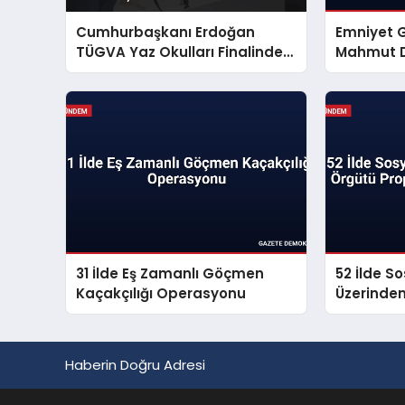
Cumhurbaşkanı Erdoğan
Emniyet 
TÜGVA Yaz Okulları Finalinde
Mahmut D
Gençlere Seslendi
Mesajı Ya
31 İlde Eş Zamanlı Göçmen
52 İlde S
Kaçakçılığı Operasyonu
Üzerinde
Propagan
Haberin Doğru Adresi