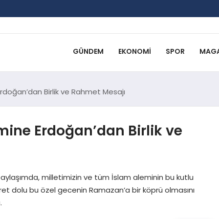
GÜNDEM
EKONOMI
SPOR
MAGA
Erdoğan’dan Birlik ve Rahmet Mesajı
mine Erdoğan’dan Birlik ve
paylaşımda, milletimizin ve tüm İslam aleminin bu kutlu
iret dolu bu özel gecenin Ramazan’a bir köprü olmasını
.