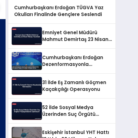
Cumhurbaşkanı Erdoğan TÜGVA Yaz
Okulları Finalinde Gençlere Seslendi
Emniyet Genel Müdürü
Mahmut Demirtaş 23 Nisan
Mesajı Yayınladı
Cumhurbaşkanı Erdoğan
Dezenformasyonla
Mücadeleyi Millî Güvenlik
Sorunu Saydı
31 İlde Eş Zamanlı Göçmen
Kaçakçılığı Operasyonu
52 İlde Sosyal Medya
Üzerinden Suç Örgütü
Propagandasına
Operasyon
Eskişehir İstanbul YHT Hattı