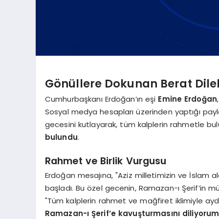
Gönüllere Dokunan Berat Dilek
Cumhurbaşkanı Erdoğan’ın eşi
Emine Erdoğan
Sosyal medya hesapları üzerinden yaptığı payl
gecesini kutlayarak, tüm kalplerin rahmetle b
bulundu
.
Rahmet ve Birlik Vurgusu
Erdoğan mesajına, "Aziz milletimizin ve İslam ale
başladı. Bu özel gecenin, Ramazan-ı Şerif’in müj
"Tüm kalplerin rahmet ve mağfiret iklimiyle aydı
Ramazan-ı Şerif’e kavuşturmasını diliyoru