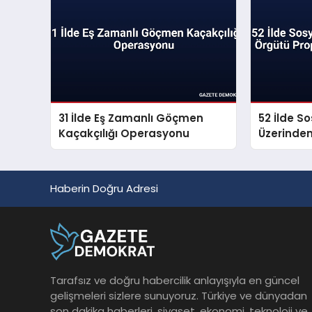
31 İlde Eş Zamanlı Göçmen
52 İlde S
Kaçakçılığı Operasyonu
Üzerinde
Propagan
Haberin Doğru Adresi
Tarafsız ve doğru habercilik anlayışıyla en güncel
gelişmeleri sizlere sunuyoruz. Türkiye ve dünyadan
son dakika haberleri, siyaset, ekonomi, teknoloji ve