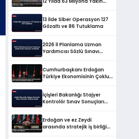
12 Yılda 63 Milyona Yakın
Yolcu Taşıdı
13 İlde Siber Operasyon 127
Gözaltı ve 86 Tutuklama
2026 İl Planlama Uzman
Yardımcısı Sözlü Sınavı
Sonuçları Açıklandı
Cumhurbaşkanı Erdoğan
Türkiye Ekonomisinin Çoklu
Şoklara Direncini Vurguladı
İçişleri Bakanlığı Stajyer
Kontrolör Sınav Sonuçları
Erişime Açıldı
Erdoğan ve ez Zeydi
arasında stratejik iş birliği
ve enerji mutabakatı