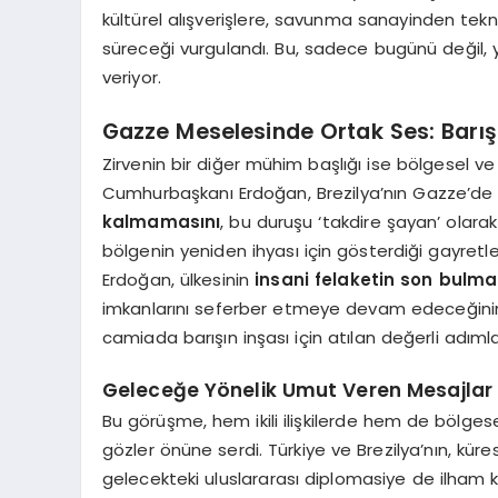
kültürel alışverişlere, savunma sanayinden teknol
süreceği vurgulandı. Bu, sadece bugünü değil, yar
veriyor.
Gazze Meselesinde Ortak Ses: Barış
Zirvenin bir diğer mühim başlığı ise bölgesel ve
Cumhurbaşkanı Erdoğan, Brezilya’nın Gazze’d
kalmamasını
, bu duruşu ‘takdire şayan’ olarak 
bölgenin yeniden ihyası için gösterdiği gayretle
Erdoğan, ülkesinin
insani felaketin son bulma
imkanlarını seferber etmeye devam edeceğinin alt
camiada barışın inşası için atılan değerli adımla
Geleceğe Yönelik Umut Veren Mesajlar
Bu görüşme, hem ikili ilişkilerde hem de bölge
gözler önüne serdi. Türkiye ve Brezilya’nın, küre
gelecekteki uluslararası diplomasiye de ilham k