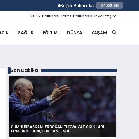
Sağlık Bakanı Memişoğlu Trabzon Şehir Hast
04:02:56
Gizlilik Politikası
Çerez Politikası
Künye
İletişim
ZIN
SAĞLIK
EĞITIM
DÜNYA
YAŞAM
Son Dakika