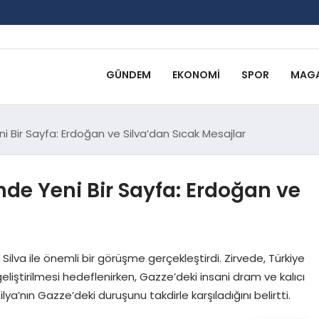
GÜNDEM
EKONOMI
SPOR
MAGA
eni Bir Sayfa: Erdoğan ve Silva’dan Sıcak Mesajlar
inde Yeni Bir Sayfa: Erdoğan ve
lva ile önemli bir görüşme gerçekleştirdi. Zirvede, Türkiye
a geliştirilmesi hedeflenirken, Gazze’deki insani dram ve kalıcı
lya’nın Gazze’deki duruşunu takdirle karşıladığını belirtti.