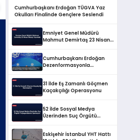
Cumhurbaşkanı Erdoğan TÜGVA Yaz
Okulları Finalinde Gençlere Seslendi
Emniyet Genel Müdürü
Mahmut Demirtaş 23 Nisan
Mesajı Yayınladı
Cumhurbaşkanı Erdoğan
Dezenformasyonla
Mücadeleyi Millî Güvenlik
Sorunu Saydı
31 İlde Eş Zamanlı Göçmen
Kaçakçılığı Operasyonu
52 İlde Sosyal Medya
Üzerinden Suç Örgütü
Propagandasına
Operasyon
Eskişehir İstanbul YHT Hattı