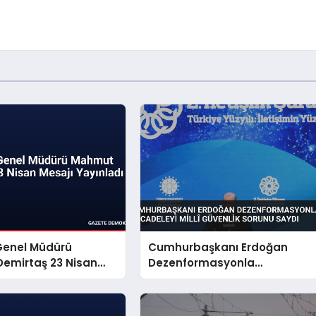
Genel Müdürü
Cumhurbaşkanı Erdoğan
emirtaş 23 Nisan
Dezenformasyonla
yınladı
Mücadeleyi Millî Güvenlik
Sorunu Saydı