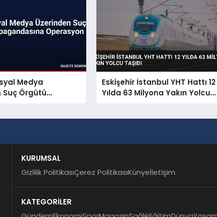
osyal Medya
Eskişehir İstanbul YHT Hattı 12
n Suç Örgütü
Yılda 63 Milyona Yakın Yolcu
dasına Operasyon
Taşıdı
KURUMSAL
Gizlilik Politikası
Çerez Politikası
Künye
İletişim
KATEGORİLER
Gündem
Ekonomi
Spor
Magazin
Sağlık
Eğitim
Dünya
Yaşa