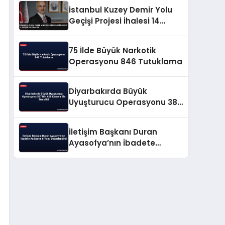
İstanbul Kuzey Demir Yolu
Geçişi Projesi İhalesi 14
Ekimde Yapılacak
75 İlde Büyük Narkotik
Operasyonu 846 Tutuklama
Diyarbakırda Büyük
Uyuşturucu Operasyonu 387
Bin Kök Kenevir Ele Geçirildi
İletişim Başkanı Duran
Ayasofya’nın İbadete
Açılışının 6 Yılını
Değerlendirdi