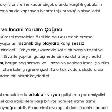
oji transferine kadar birçok alanda karşılıklı çabaların
ınları da kapsayan bir stratejik ortaklığın sinyallerini
 ve İnsani Yardım Çağrısı
 küresel meseleler, özellikle de Gazze’deki dramdı.
e yaşanan
insanlık dışı olaylara karşı sessiz
niteledi. Türkiye’nin, Gazze’de kalıcı bir barışın tesisi ve
r, Silva ile yapılan görüşmede bir kez daha teyit edildi.
sı
, barışın sağlanması ve Gazze’nin yeniden imarı için tüm
ını kalın çizgilerle çizdi. Bu ortak vicdan, uluslararası
rdan biri olarak kaydedildi.
sel meselelerde
ortak bir vizyon
geliştirme potansiyelini
sel adaletsizliklere karşı birlikte hareket etme azmi,
aynağı olabilir. Bu samimi diyalog, iki dost ülkenin sadece