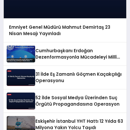
Emniyet Genel Müdürü Mahmut Demirtaş 23
Nisan Mesajı Yayınladı
Cumhurbaşkanı Erdoğan
Dezenformasyonla Mücadeleyi Millî
Güvenlik Sorunu Saydı
31 İlde Eş Zamanlı Göçmen Kaçakçılığı
Operasyonu
52 İlde Sosyal Medya Üzerinden Suç
Örgütü Propagandasına Operasyon
Eskişehir İstanbul YHT Hattı 12 Yılda 63
Milyona Yakın Yolcu Taşıdı