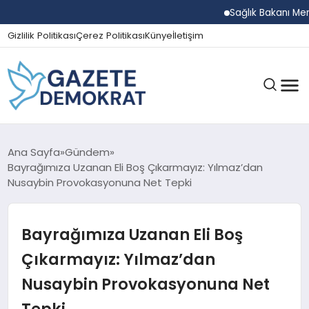
Sağlık Bakanı Memiş
Gizlilik Politikası
Çerez Politikası
Künye
İletişim
GÜNDEM
Ana Sayfa
Gündem
Bayrağımıza Uzanan Eli Boş Çıkarmayız: Yılmaz’dan
Nusaybin Provokasyonuna Net Tepki
EKONOMI
Bayrağımıza Uzanan Eli Boş
SPOR
Çıkarmayız: Yılmaz’dan
Nusaybin Provokasyonuna Net
MAGAZIN
Tepki