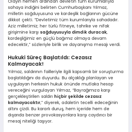
Olayın hemen ardından devletin tüm kurumlarıyla
sahaya indiğini belirten Cumhurbaşkanı Yılmaz,
milletin sağduyusuna ve kardeşlik bağlarının gücüne
dikkat çekti. “Devletimiz tüm kurumlarıyla sahadadır.
Aziz milletimiz; her türlü fitneye, tahrike ve nifak
girişimine karşı
sağduyusuyla dimdik duracak
,
kardeşliğimiz en güçlü bağımız olmaya devam
edecektir,” sözleriyle birlik ve dayanışma mesajı verdi.
Hukuki Süreç Başlatıldı: Cezasız
Kalmayacak!
Yılmaz, saldırının failleriyle ilgili kapsamlı bir soruşturma
başlatıldığını da duyurdu. Bu alçaklığı planlayan ve
uygulayan herkesin hukuk önünde mutlaka hesap
vereceğini vurgulayan Yılmaz, “Bayrağımıza karşı
gerçekleştirilen saldırı
hiçbir şekilde cezasız
kalmayacaktır
,” diyerek, adaletin tecelli edeceğinin
altını çizdi. Bu kararlı duruş, hem içeride hem de
dışarıda benzer provokasyonlara karşı caydırıcı bir
mesaj niteliği taşıyor.