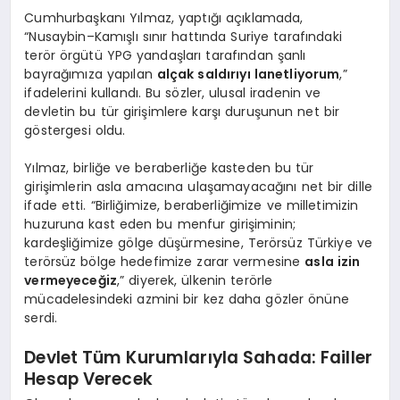
Cumhurbaşkanı Yılmaz, yaptığı açıklamada,
“Nusaybin–Kamışlı sınır hattında Suriye tarafındaki
terör örgütü YPG yandaşları tarafından şanlı
bayrağımıza yapılan
alçak saldırıyı lanetliyorum
,”
ifadelerini kullandı. Bu sözler, ulusal iradenin ve
devletin bu tür girişimlere karşı duruşunun net bir
göstergesi oldu.
Yılmaz, birliğe ve beraberliğe kasteden bu tür
girişimlerin asla amacına ulaşamayacağını net bir dille
ifade etti. “Birliğimize, beraberliğimize ve milletimizin
huzuruna kast eden bu menfur girişiminin;
kardeşliğimize gölge düşürmesine, Terörsüz Türkiye ve
terörsüz bölge hedefimize zarar vermesine
asla izin
vermeyeceğiz
,” diyerek, ülkenin terörle
mücadelesindeki azmini bir kez daha gözler önüne
serdi.
Devlet Tüm Kurumlarıyla Sahada: Failler
Hesap Verecek