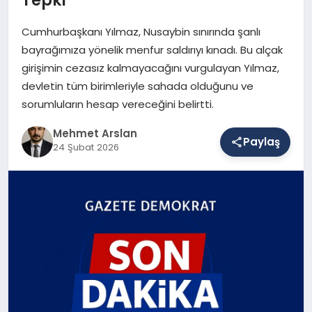
Cumhurbaşkanı Yılmaz, Nusaybin sınırında şanlı
SAĞLIK
bayrağımıza yönelik menfur saldırıyı kınadı. Bu alçak
girişimin cezasız kalmayacağını vurgulayan Yılmaz,
devletin tüm birimleriyle sahada olduğunu ve
EĞITIM
sorumluların hesap vereceğini belirtti.
Mehmet Arslan
Paylaş
24 Şubat 2026
DÜNYA
YAŞAM