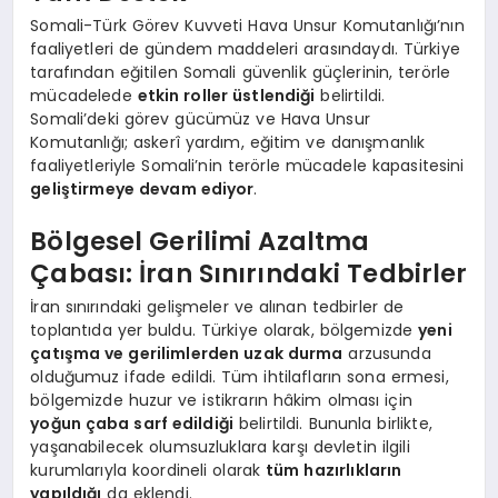
Somali-Türk Görev Kuvveti Hava Unsur Komutanlığı’nın
faaliyetleri de gündem maddeleri arasındaydı. Türkiye
tarafından eğitilen Somali güvenlik güçlerinin, terörle
mücadelede
etkin roller üstlendiği
belirtildi.
Somali’deki görev gücümüz ve Hava Unsur
Komutanlığı; askerî yardım, eğitim ve danışmanlık
faaliyetleriyle Somali’nin terörle mücadele kapasitesini
geliştirmeye devam ediyor
.
Bölgesel Gerilimi Azaltma
Çabası: İran Sınırındaki Tedbirler
İran sınırındaki gelişmeler ve alınan tedbirler de
toplantıda yer buldu. Türkiye olarak, bölgemizde
yeni
çatışma ve gerilimlerden uzak durma
arzusunda
olduğumuz ifade edildi. Tüm ihtilafların sona ermesi,
bölgemizde huzur ve istikrarın hâkim olması için
yoğun çaba sarf edildiği
belirtildi. Bununla birlikte,
yaşanabilecek olumsuzluklara karşı devletin ilgili
kurumlarıyla koordineli olarak
tüm hazırlıkların
yapıldığı
da eklendi.