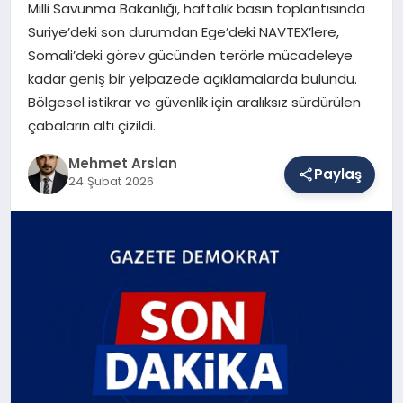
Milli Savunma Bakanlığı, haftalık basın toplantısında
Suriye’deki son durumdan Ege’deki NAVTEX’lere,
Somali’deki görev gücünden terörle mücadeleye
SAĞLIK
kadar geniş bir yelpazede açıklamalarda bulundu.
Bölgesel istikrar ve güvenlik için aralıksız sürdürülen
çabaların altı çizildi.
EĞITIM
Mehmet Arslan
Paylaş
24 Şubat 2026
DÜNYA
YAŞAM