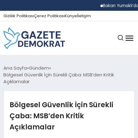
Bakan Yumaklı’dan Beş 
Gizlilik Politikası
Çerez Politikası
Künye
İletişim
GÜNDEM
Ana Sayfa
Gündem
Bölgesel Güvenlik İçin Sürekli Çaba: MSB’den Kritik
Açıklamalar
EKONOMI
Bölgesel Güvenlik İçin Sürekli
SPOR
Çaba: MSB’den Kritik
Açıklamalar
MAGAZIN