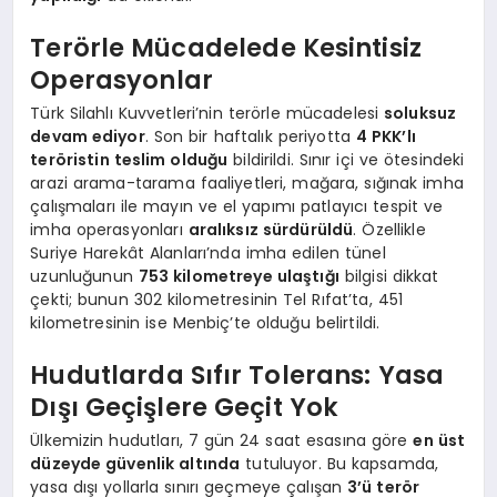
Terörle Mücadelede Kesintisiz
Operasyonlar
Türk Silahlı Kuvvetleri’nin terörle mücadelesi
soluksuz
devam ediyor
. Son bir haftalık periyotta
4 PKK’lı
teröristin teslim olduğu
bildirildi. Sınır içi ve ötesindeki
arazi arama-tarama faaliyetleri, mağara, sığınak imha
çalışmaları ile mayın ve el yapımı patlayıcı tespit ve
imha operasyonları
aralıksız sürdürüldü
. Özellikle
Suriye Harekât Alanları’nda imha edilen tünel
uzunluğunun
753 kilometreye ulaştığı
bilgisi dikkat
çekti; bunun 302 kilometresinin Tel Rıfat’ta, 451
kilometresinin ise Menbiç’te olduğu belirtildi.
Hudutlarda Sıfır Tolerans: Yasa
Dışı Geçişlere Geçit Yok
Ülkemizin hudutları, 7 gün 24 saat esasına göre
en üst
düzeyde güvenlik altında
tutuluyor. Bu kapsamda,
yasa dışı yollarla sınırı geçmeye çalışan
3’ü terör