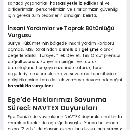
sahada yaşananları
hassasiyetle izlediklerini
ve
birliklerimizin, personelimizin ve sınırlarımızın güvenliği
için gerekli tüm tedbirlerin alındığını belirtti.
İnsani Yardımlar ve Toprak Bütünlüğü
Vurgusu
Suriye Hükümeti’nin bölgede insani yardım koridoru
açması, MSB tarafından
olumlu bir gelişme
olarak
değerlendirildi. Türkiye, “Tek Devlet, Tek Ordu” prensibi
doğrultusunda, Suriye’nin birliğini ve toprak
bütünlüğünü her şeyin üzerinde tutarak, terör
örgütleriyle mücadelesine ve savunma kapasitesinin
geliştirilmesine tam destek vermeye devam edeceğini
kararlılıkla vurguladı
.
Ege’de Haklarımızı Savunma
Süreci: NAVTEX Duyuruları
Ege Denizi’nde yayımlanan NAVTEX duyuruları hakkında
merak edilenler de açıklığa kavuştu. Yunan basınında
çıkan “2 yıllık” iddialarının aksine, bu duyuruların
süresiz