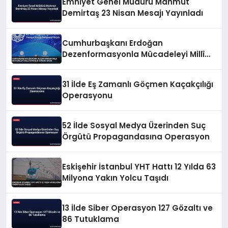
Emniyet Genel Müdürü Mahmut
Demirtaş 23 Nisan Mesajı Yayınladı
Cumhurbaşkanı Erdoğan
Dezenformasyonla Mücadeleyi Millî
Güvenlik Sorunu Saydı
31 İlde Eş Zamanlı Göçmen Kaçakçılığı
Operasyonu
52 İlde Sosyal Medya Üzerinden Suç
Örgütü Propagandasına Operasyon
Eskişehir İstanbul YHT Hattı 12 Yılda 63
Milyona Yakın Yolcu Taşıdı
13 İlde Siber Operasyon 127 Gözaltı ve
86 Tutuklama