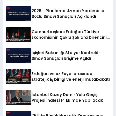
2026 İl Planlama Uzman Yardımcısı
Sözlü Sınavı Sonuçları Açıklandı
Cumhurbaşkanı Erdoğan Türkiye
Ekonomisinin Çoklu Şoklara Direncini
Vurguladı
İçişleri Bakanlığı Stajyer Kontrolör
Sınav Sonuçları Erişime Açıldı
Erdoğan ve ez Zeydi arasında
stratejik iş birliği ve enerji mutabakatı
İstanbul Kuzey Demir Yolu Geçişi
Projesi İhalesi 14 Ekimde Yapılacak
75 İlde Büyük Narkotik Operasyonu