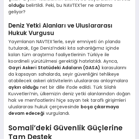
olduğu
belirtildi. Peki, bu NAVTEX’ler ne anlama
geliyor?
Deniz Yetki Alanları ve Uluslararası
Hukuk Vurgusu
Yayımlanan NAVTEX’lerle, seyir emniyeti ön planda
tutularak, Ege Denizi’ndeki kıta sahanlığımız içinde
kalan tüm araştırma faaliyetlerinin Türkiye ile
koordineli yürütülmesi gerektiği hatırlatıldı. Ayrıca,
Gayri Askeri Statüdeki Adaların (GASA)
karasularını
da kapsayan sahalarda, seyir güvenliğini tehlikeye
atabilecek askeri aktivitelerin uluslararası anlaşmalara
aykırı olduğu
net bir dille ifade edildi. Türk Silahlı
Kuvvetleri’nin, ülkemizin deniz yetki alanlarından doğan
hak ve menfaatlerini hiçe sayan tek taraflı girişimleri
uluslararası hukuk çerçevesinde
boşa çıkarmaya
devam edeceği
vurgulandı.
Somali’deki Güvenlik Güçlerine
Tam Destek