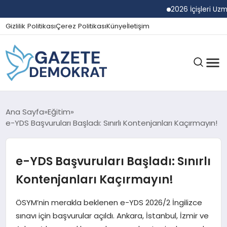
2026 İçişleri Uzman 
Gizlilik Politikası
Çerez Politikası
Künye
İletişim
GÜNDEM
Ana Sayfa
Eğitim
e-YDS Başvuruları Başladı: Sınırlı Kontenjanları Kaçırmayın!
EKONOMI
e-YDS Başvuruları Başladı: Sınırlı
Kontenjanları Kaçırmayın!
SPOR
ÖSYM’nin merakla beklenen e-YDS 2026/2 İngilizce
sınavı için başvurular açıldı. Ankara, İstanbul, İzmir ve
MAGAZIN