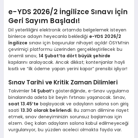
e-YDS 2026/2 İngilizce Sınavı İçin
Geri Sayım Başladı!
Dil yeterliliğini elektronik ortamda belgelemek isteyen
binlerce adayın heyecanla beklediği
e-YDS 2026/2
İngilizce
sınavı için başvurular nihayet açıldı! ÖSYM’nin
çevrimiçi platformu üzerinden gerçekleştirilecek bu
önemli sınav,
14 Şubat’ta dört büyük şehirde
kapılarını aralayacak. Ancak dikkat; kontenjanlar hayli
kısıtlı ve “ilk ödeme yapan yerini kapar” prensibi işliyor!
Sınav Tarihi ve Kritik Zaman Dilimleri
Takvimler
14 Şubat’ı
gösterdiğinde, e-Sınav uygulama
binalarında adeta bir beyin fırtınası yaşanacak. Sınav,
saat 13.45’te
başlayacak ve adayların salona son giriş
saati
13.30 olarak belirlendi
. Bu zaman dilimine riayet
etmek, sınav deneyiminizin sorunsuz başlaması için
elzem. Geç kalan adayların salona kabul edilmeyeceği
vurgulanıyor, bu yüzden aceleci olmakta fayda var.