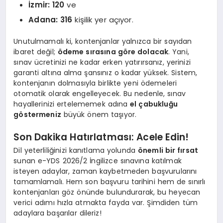
İzmir: 120
ve
Adana: 316
kişilik yer açıyor.
Unutulmamalı ki, kontenjanlar yalnızca bir sayıdan
ibaret değil;
ödeme sırasına göre dolacak
. Yani,
sınav ücretinizi ne kadar erken yatırırsanız, yerinizi
garanti altına alma şansınız o kadar yüksek. Sistem,
kontenjanın dolmasıyla birlikte yeni ödemeleri
otomatik olarak engelleyecek. Bu nedenle, sınav
hayallerinizi ertelememek adına
el çabukluğu
göstermeniz
büyük önem taşıyor.
Son Dakika Hatırlatması: Acele Edin!
Dil yeterliliğinizi kanıtlama yolunda
önemli bir fırsat
sunan e-YDS 2026/2 İngilizce sınavına katılmak
isteyen adaylar, zaman kaybetmeden başvurularını
tamamlamalı. Hem son başvuru tarihini hem de sınırlı
kontenjanları göz önünde bulundurarak, bu heyecan
verici adımı hızla atmakta fayda var. Şimdiden tüm
adaylara başarılar dileriz!