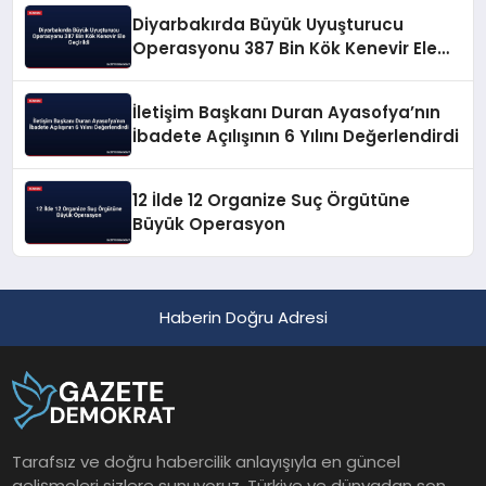
Diyarbakırda Büyük Uyuşturucu
Operasyonu 387 Bin Kök Kenevir Ele
Geçirildi
İletişim Başkanı Duran Ayasofya’nın
İbadete Açılışının 6 Yılını Değerlendirdi
12 İlde 12 Organize Suç Örgütüne
Büyük Operasyon
Haberin Doğru Adresi
Tarafsız ve doğru habercilik anlayışıyla en güncel
gelişmeleri sizlere sunuyoruz. Türkiye ve dünyadan son