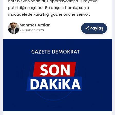
dört bir yanından titiz operasyonlarla Türkiye’ye
getirildiğini açıkladı. Bu başarılı hamle, suçla
mücadelede kararlılığı gözler önüne seriyor.
SAĞLIK
Mehmet Arslan
Paylaş
24 Şubat 2026
EĞITIM
DÜNYA
YAŞAM