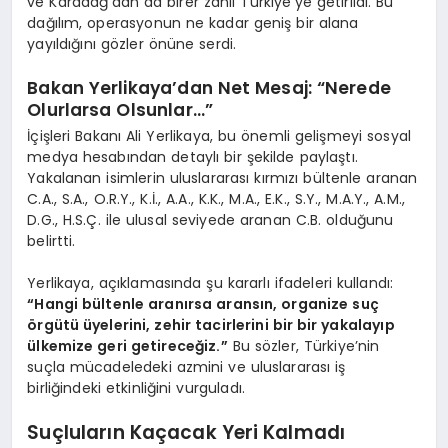
ve Karadağ’dan da birer zanlı Türkiye’ye getirildi. Bu
dağılım, operasyonun ne kadar geniş bir alana
yayıldığını gözler önüne serdi.
Bakan Yerlikaya’dan Net Mesaj: “Nerede
Olurlarsa Olsunlar…”
İçişleri Bakanı Ali Yerlikaya, bu önemli gelişmeyi sosyal
medya hesabından detaylı bir şekilde paylaştı.
Yakalanan isimlerin uluslararası kırmızı bültenle aranan
C.A., S.A., O.R.Y., K.İ., A.A., K.K., M.A., E.K., S.Y., M.A.Y., A.M.,
D.G., H.S.Ç. ile ulusal seviyede aranan C.B. olduğunu
belirtti.
Yerlikaya, açıklamasında şu kararlı ifadeleri kullandı:
“Hangi bültenle aranırsa aransın, organize suç
örgütü üyelerini, zehir tacirlerini bir bir yakalayıp
ülkemize geri getireceğiz.”
Bu sözler, Türkiye’nin
suçla mücadeledeki azmini ve uluslararası iş
birliğindeki etkinliğini vurguladı.
Suçluların Kaçacak Yeri Kalmadı