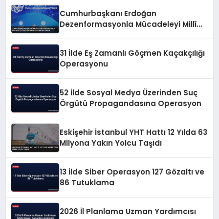
Cumhurbaşkanı Erdoğan
Dezenformasyonla Mücadeleyi Millî
Güvenlik Sorunu Saydı
31 İlde Eş Zamanlı Göçmen Kaçakçılığı
Operasyonu
52 İlde Sosyal Medya Üzerinden Suç
Örgütü Propagandasına Operasyon
Eskişehir İstanbul YHT Hattı 12 Yılda 63
Milyona Yakın Yolcu Taşıdı
13 İlde Siber Operasyon 127 Gözaltı ve
86 Tutuklama
2026 İl Planlama Uzman Yardımcısı