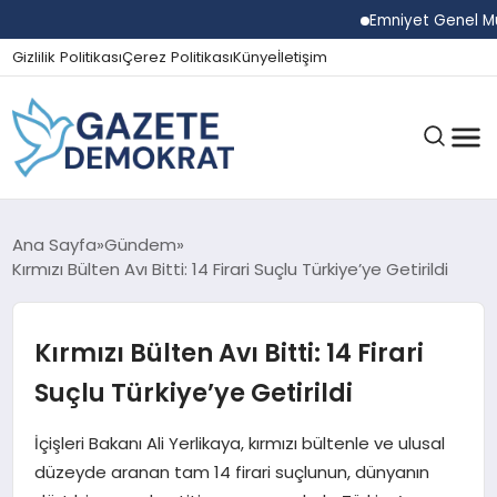
Emniyet Genel Müdür
Gizlilik Politikası
Çerez Politikası
Künye
İletişim
GÜNDEM
Ana Sayfa
Gündem
Kırmızı Bülten Avı Bitti: 14 Firari Suçlu Türkiye’ye Getirildi
EKONOMI
Kırmızı Bülten Avı Bitti: 14 Firari
Suçlu Türkiye’ye Getirildi
SPOR
İçişleri Bakanı Ali Yerlikaya, kırmızı bültenle ve ulusal
düzeyde aranan tam 14 firari suçlunun, dünyanın
MAGAZIN