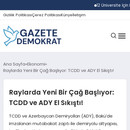
12 Üniversite İçin Rek
Gizlilik Politikası
Çerez Politikası
Künye
İletişim
GÜNDEM
Ana Sayfa
Ekonomi
Raylarda Yeni Bir Çağ Başlıyor: TCDD ve ADY El Sıkıştı!
EKONOMI
Raylarda Yeni Bir Çağ Başlıyor:
TCDD ve ADY El Sıkıştı!
SPOR
TCDD ve Azerbaycan Demiryolları (ADY), Bakü’de
imzalanan mutabakat zaptı ile demiryolu altyapısı,
MAGAZIN