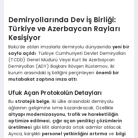
Demiryollarında Dev İş Birliği:
Türkiye ve Azerbaycan Rayları
Kesişiyor
Bakü’de atılan imzalarla demiryolu dünyasında
yeni bir
sayfa açıldı
. Türkiye Cumhuriyeti Devlet Demiryolları
(TCDD) Genel Müdürü Veysi Kurt ile Azerbaycan
Demiryolları (ADY) Başkanı Rövşen Rüstemov, iki
kurum arasındaki iş birliğini perçinleyen
önemli bir
mutabakat zaptına imza attı
.
Ufuk Açan Protokolün Detayları
Bu
stratejik belge
, iki ülke arasındaki demiryolu
ağlarının gelişimine ivme kazandıracak. Özellikle
altyapı modernizasyonu
,
trafik ve hareketliliğin
optimize edilmesi
,
çığır açan yenilikçi çözümlerin
üretilmesi
gibi kilit alanlarda ortak adımlar atılacak.
Ayrıca, karşılıklı
personel yetkinliğini artırma
ve
bilgi