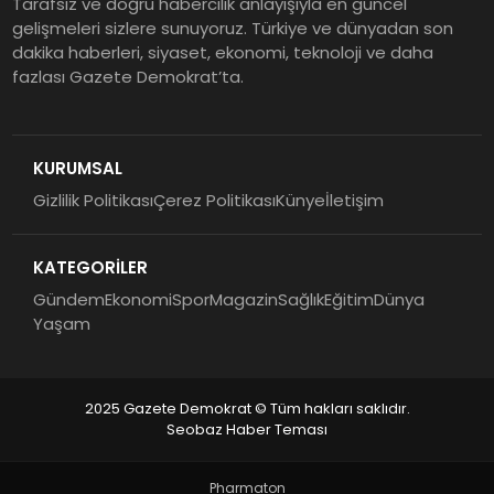
Tarafsız ve doğru habercilik anlayışıyla en güncel
gelişmeleri sizlere sunuyoruz. Türkiye ve dünyadan son
dakika haberleri, siyaset, ekonomi, teknoloji ve daha
fazlası Gazete Demokrat’ta.
KURUMSAL
Gizlilik Politikası
Çerez Politikası
Künye
İletişim
KATEGORİLER
Gündem
Ekonomi
Spor
Magazin
Sağlık
Eğitim
Dünya
Yaşam
2025 Gazete Demokrat © Tüm hakları saklıdır.
Seobaz Haber Teması
Pharmaton