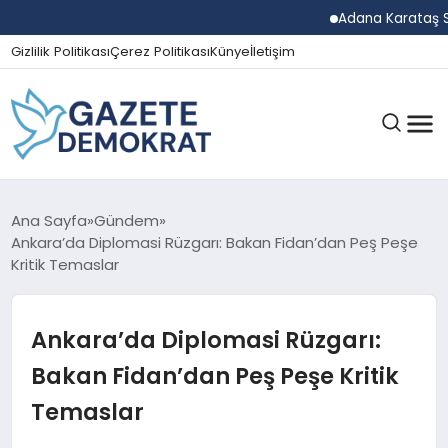
Adana Karataş Sera O
Gizlilik Politikası
Çerez Politikası
Künye
İletişim
GÜNDEM
Ana Sayfa
Gündem
Ankara’da Diplomasi Rüzgarı: Bakan Fidan’dan Peş Peşe
Kritik Temaslar
EKONOMI
Ankara’da Diplomasi Rüzgarı:
SPOR
Bakan Fidan’dan Peş Peşe Kritik
Temaslar
MAGAZIN