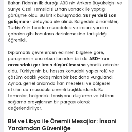
Bakan Fidan’ın ilk durağı, ABD’nin Ankara Büyükelçisi ve
Suriye Özel Temsilcisi Ethan Barrack ile yaptığı
görüşme oldu. Bu kritik buluşmada,
Suriye’deki son
gelişmeler
detaylıca ele alındı. Bölgedeki dinamikler,
Türkiye’nin terörle mücadelesi ve insani yardım
çabaları gibi konuların derinlemesine tartışıldığı
öğrenildi.
Diplomatik çevrelerden edinilen bilgilere göre,
görüşmenin ana eksenlerinden biri de
ABD-İran
arasındaki gerilimin düşürülmesine
yönelik adımlar
oldu. Türkiye’nin bu hassas konudaki yapıcı rolü ve
çözüm odaklı yaklaşımları bir kez daha vurgulandı.
Ayrıca, genel anlamda İran meselesi ve bölgesel
etkileri de masadaki önemli başlıklardandı. Bu
temaslar, bölgedeki tansiyonu düşürme ve istikrarı
sağlama arayışlarının bir parçası olarak
değerlendiriliyor.
BM ve Libya ile Önemli Mesajlar: İnsani
Yardımdan Güvenliğe