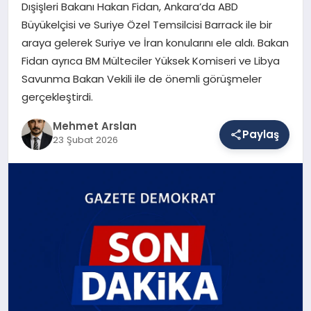
Dışişleri Bakanı Hakan Fidan, Ankara’da ABD
Büyükelçisi ve Suriye Özel Temsilcisi Barrack ile bir
araya gelerek Suriye ve İran konularını ele aldı. Bakan
SAĞLIK
Fidan ayrıca BM Mülteciler Yüksek Komiseri ve Libya
Savunma Bakan Vekili ile de önemli görüşmeler
gerçekleştirdi.
EĞITIM
Mehmet Arslan
Paylaş
23 Şubat 2026
DÜNYA
YAŞAM