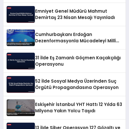
Emniyet Genel Müdürü Mahmut
Demirtaş 23 Nisan Mesajı Yayınladı
Cumhurbaşkanı Erdoğan
Dezenformasyonla Mücadeleyi Millî
Güvenlik Sorunu Saydı
31 İlde Eş Zamanlı Göçmen Kaçakçılığı
Operasyonu
52 İlde Sosyal Medya Üzerinden Suç
Örgütü Propagandasına Operasyon
Eskişehir İstanbul YHT Hattı 12 Yılda 63
Milyona Yakın Yolcu Taşıdı
13 İlde Siber Operasyon 127 Gözaltı ve