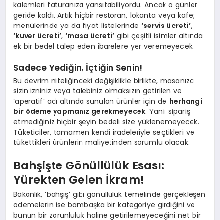
kalemleri faturanıza yansıtabiliyordu. Ancak o günler
geride kaldı. Artık hiçbir restoran, lokanta veya kafe;
menülerinde ya da fiyat listelerinde
‘servis ücreti’
,
‘kuver ücreti’
,
‘masa ücreti’
gibi çeşitli isimler altında
ek bir bedel talep eden ibarelere yer veremeyecek.
Sadece Yediğin, İçtiğin Senin!
Bu devrim niteliğindeki değişiklikle birlikte, masanıza
sizin izniniz veya talebiniz olmaksızın getirilen ve
‘aperatif’ adı altında sunulan ürünler için de
herhangi
bir ödeme yapmanız gerekmeyecek
. Yani, sipariş
etmediğiniz hiçbir şeyin bedeli size yüklenemeyecek.
Tüketiciler, tamamen kendi iradeleriyle seçtikleri ve
tükettikleri ürünlerin maliyetinden sorumlu olacak.
Bahşişte Gönüllülük Esası:
Yürekten Gelen İkram!
Bakanlık, ‘bahşiş’ gibi gönüllülük temelinde gerçekleşen
ödemelerin ise bambaşka bir kategoriye girdiğini ve
bunun bir zorunluluk haline getirilemeyeceğini net bir