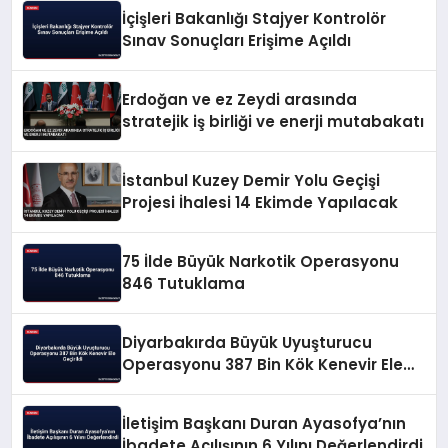
İçişleri Bakanlığı Stajyer Kontrolör
Sınav Sonuçları Erişime Açıldı
Erdoğan ve ez Zeydi arasında
stratejik iş birliği ve enerji mutabakatı
İstanbul Kuzey Demir Yolu Geçişi
Projesi İhalesi 14 Ekimde Yapılacak
75 İlde Büyük Narkotik Operasyonu
846 Tutuklama
Diyarbakırda Büyük Uyuşturucu
Operasyonu 387 Bin Kök Kenevir Ele
Geçirildi
İletişim Başkanı Duran Ayasofya’nın
İbadete Açılışının 6 Yılını Değerlendirdi