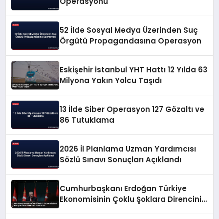
Operasyonu
52 İlde Sosyal Medya Üzerinden Suç
Örgütü Propagandasına Operasyon
Eskişehir İstanbul YHT Hattı 12 Yılda 63
Milyona Yakın Yolcu Taşıdı
13 İlde Siber Operasyon 127 Gözaltı ve
86 Tutuklama
2026 İl Planlama Uzman Yardımcısı
Sözlü Sınavı Sonuçları Açıklandı
Cumhurbaşkanı Erdoğan Türkiye
Ekonomisinin Çoklu Şoklara Direncini
Vurguladı