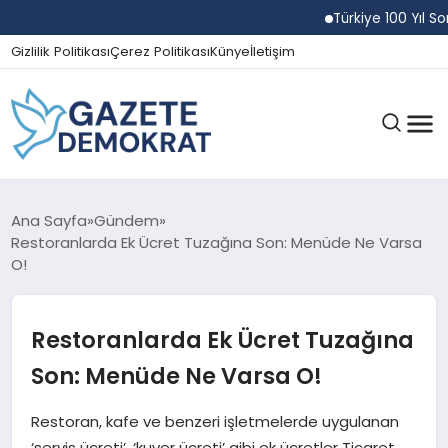
Türkiye 100 Yıl Sonra 
Gizlilik Politikası
Çerez Politikası
Künye
İletişim
GÜNDEM
Ana Sayfa
Gündem
Restoranlarda Ek Ücret Tuzağına Son: Menüde Ne Varsa
O!
EKONOMI
Restoranlarda Ek Ücret Tuzağına
SPOR
Son: Menüde Ne Varsa O!
Restoran, kafe ve benzeri işletmelerde uygulanan
MAGAZIN
‘servis ücreti’, ‘kuver ücreti’ gibi ek ücretler Ticaret