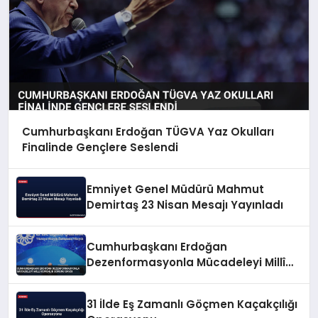
Cumhurbaşkanı Erdoğan TÜGVA Yaz Okulları
Finalinde Gençlere Seslendi
Emniyet Genel Müdürü Mahmut
Demirtaş 23 Nisan Mesajı Yayınladı
Cumhurbaşkanı Erdoğan
Dezenformasyonla Mücadeleyi Millî
Güvenlik Sorunu Saydı
31 İlde Eş Zamanlı Göçmen Kaçakçılığı