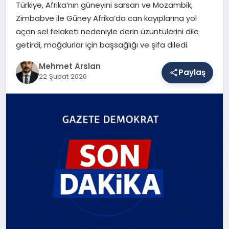
Türkiye, Afrika’nın güneyini sarsan ve Mozambik,
Zimbabve ile Güney Afrika’da can kayıplarına yol
açan sel felaketi nedeniyle derin üzüntülerini dile
SAĞLIK
getirdi, mağdurlar için başsağlığı ve şifa diledi.
Mehmet Arslan
EĞITIM
Paylaş
22 Şubat 2026
DÜNYA
YAŞAM