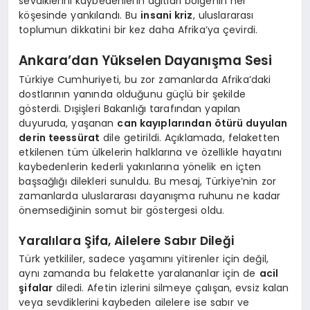
sevdiklerini kaybedenlerin ağıtları bölgenin her
köşesinde yankılandı. Bu
insani kriz
, uluslararası
toplumun dikkatini bir kez daha Afrika’ya çevirdi.
Ankara’dan Yükselen Dayanışma Sesi
Türkiye Cumhuriyeti, bu zor zamanlarda Afrika’daki
dostlarının yanında olduğunu güçlü bir şekilde
gösterdi. Dışişleri Bakanlığı tarafından yapılan
duyuruda, yaşanan
can kayıplarından ötürü duyulan
derin teessürat
dile getirildi. Açıklamada, felaketten
etkilenen tüm ülkelerin halklarına ve özellikle hayatını
kaybedenlerin kederli yakınlarına yönelik en içten
başsağlığı dilekleri sunuldu. Bu mesaj, Türkiye’nin zor
zamanlarda uluslararası dayanışma ruhunu ne kadar
önemsediğinin somut bir göstergesi oldu.
Yaralılara Şifa, Ailelere Sabır Dileği
Türk yetkililer, sadece yaşamını yitirenler için değil,
aynı zamanda bu felakette yaralananlar için de
acil
şifalar
diledi. Afetin izlerini silmeye çalışan, evsiz kalan
veya sevdiklerini kaybeden ailelere ise sabır ve