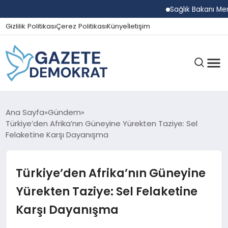
Sağlık Bakanı Memişoğ
Gizlilik Politikası
Çerez Politikası
Künye
İletişim
GÜNDEM
Ana Sayfa
Gündem
Türkiye’den Afrika’nın Güneyine Yürekten Taziye: Sel
Felaketine Karşı Dayanışma
EKONOMI
Türkiye’den Afrika’nın Güneyine
SPOR
Yürekten Taziye: Sel Felaketine
Karşı Dayanışma
MAGAZIN