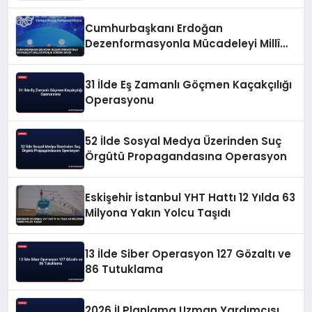
Cumhurbaşkanı Erdoğan
Dezenformasyonla Mücadeleyi Millî
Güvenlik Sorunu Saydı
31 İlde Eş Zamanlı Göçmen Kaçakçılığı
Operasyonu
52 İlde Sosyal Medya Üzerinden Suç
Örgütü Propagandasına Operasyon
Eskişehir İstanbul YHT Hattı 12 Yılda 63
Milyona Yakın Yolcu Taşıdı
13 İlde Siber Operasyon 127 Gözaltı ve
86 Tutuklama
2026 İl Planlama Uzman Yardımcısı