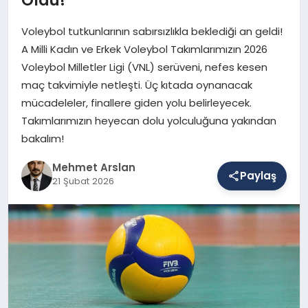
Voleybol tutkunlarının sabırsızlıkla beklediği an geldi!
SAĞLIK
A Milli Kadın ve Erkek Voleybol Takımlarımızın 2026
Voleybol Milletler Ligi (VNL) serüveni, nefes kesen
maç takvimiyle netleşti. Üç kıtada oynanacak
EĞITIM
mücadeleler, finallere giden yolu belirleyecek.
Takımlarımızın heyecan dolu yolculuğuna yakından
bakalım!
DÜNYA
Mehmet Arslan
Paylaş
21 Şubat 2026
YAŞAM