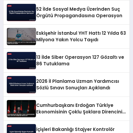
52 İlde Sosyal Medya Üzerinden Suç
Örgütü Propagandasına Operasyon
Eskişehir İstanbul YHT Hattı 12 Yılda 63
Milyona Yakın Yolcu Taşıdı
13 İlde Siber Operasyon 127 Gözaltı ve
86 Tutuklama
2026 İl Planlama Uzman Yardımcısı
Sözlü Sınavı Sonuçları Açıklandı
Cumhurbaşkanı Erdoğan Türkiye
Ekonomisinin Çoklu Şoklara Direncini
Vurguladı
İçişleri Bakanlığı Stajyer Kontrolör