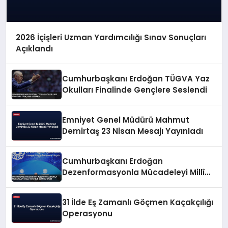
2026 İçişleri Uzman Yardımcılığı Sınav Sonuçları
Açıklandı
Cumhurbaşkanı Erdoğan TÜGVA Yaz
Okulları Finalinde Gençlere Seslendi
Emniyet Genel Müdürü Mahmut
Demirtaş 23 Nisan Mesajı Yayınladı
Cumhurbaşkanı Erdoğan
Dezenformasyonla Mücadeleyi Millî
Güvenlik Sorunu Saydı
31 İlde Eş Zamanlı Göçmen Kaçakçılığı
Operasyonu