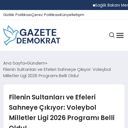
Sağlık Bakanı Memişoğlu
Gizlilik Politikası
Çerez Politikası
Künye
İletişim
GÜNDEM
Ana Sayfa
Gündem
Filenin Sultanları ve Efeleri Sahneye Çıkıyor: Voleybol
Milletler Ligi 2026 Programı Belli Oldu!
EKONOMI
Filenin Sultanları ve Efeleri
SPOR
Sahneye Çıkıyor: Voleybol
Milletler Ligi 2026 Programı Belli
MAGAZIN
Oldu!