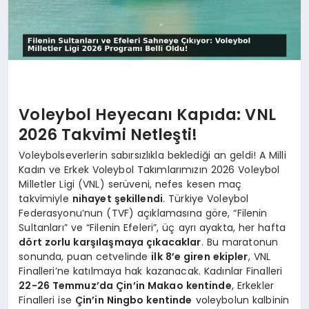
Voleybol Heyecanı Kapıda: VNL
2026 Takvimi Netleşti!
Voleybolseverlerin sabırsızlıkla beklediği an geldi! A Milli
Kadın ve Erkek Voleybol Takımlarımızın 2026 Voleybol
Milletler Ligi (VNL) serüveni, nefes kesen maç
takvimiyle
nihayet şekillendi
. Türkiye Voleybol
Federasyonu’nun (TVF) açıklamasına göre, “Filenin
Sultanları” ve “Filenin Efeleri”, üç ayrı ayakta, her hafta
dört zorlu karşılaşmaya çıkacaklar
. Bu maratonun
sonunda, puan cetvelinde
ilk 8’e giren ekipler
, VNL
Finalleri’ne katılmaya hak kazanacak. Kadınlar Finalleri
22-26 Temmuz’da Çin’in Makao kentinde
, Erkekler
Finalleri ise
Çin’in Ningbo kentinde
voleybolun kalbinin