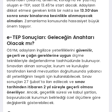
oluşan e-TEP, saat 13.45’te start alacak. Adayların
dikkat etmesi gereken kritik bir nokta ise
13.30’dan
sonra sınav binalarına kesinlikle alınmayacak
olmaları
. Zamanlama konusunda hassasiyet büyük
önem taşıyor.
e-TEP Sonuçları: Geleceğin Anahtarı
Olacak mı?
ÖSYM, adayların İngilizce yeterliliklerini
güvenilir,
geçerli ve çağın gereklerine uygun
ölçme
teknikleriyle değerlendirme taahhüdünde bulunuyor.
Sınavdan alınan sonuçlar, kurum ve kuruluşlar
tarafından kendi mevzuatları doğrultusunda yabancı
dil yeterliliğinin tespiti için kullanılabilecek. Sınav
sonuçları 27 Şubat’ta ilan edilecek ve
sınav
tarihinden itibaren 2 yıl süreyle geçerli olması
öneriliyor
. Ancak, geçerlilik süresi ve kabul şartları,
başvurulacak kurumun belirlediği özel ölçütlere göre
değişkenlik gösterebilecek.