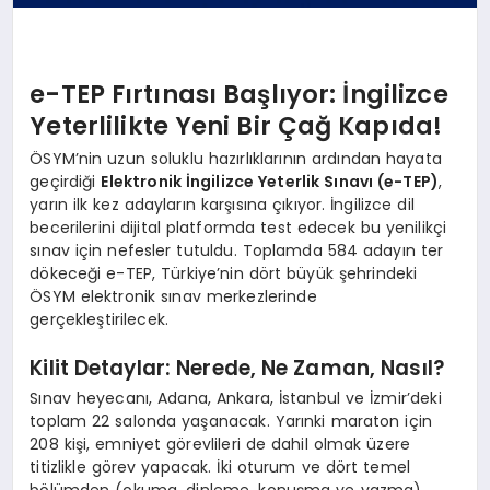
e-TEP Fırtınası Başlıyor: İngilizce
Yeterlilikte Yeni Bir Çağ Kapıda!
ÖSYM’nin uzun soluklu hazırlıklarının ardından hayata
geçirdiği
Elektronik İngilizce Yeterlik Sınavı (e-TEP)
,
yarın ilk kez adayların karşısına çıkıyor. İngilizce dil
becerilerini dijital platformda test edecek bu yenilikçi
sınav için nefesler tutuldu. Toplamda 584 adayın ter
dökeceği e-TEP, Türkiye’nin dört büyük şehrindeki
ÖSYM elektronik sınav merkezlerinde
gerçekleştirilecek.
Kilit Detaylar: Nerede, Ne Zaman, Nasıl?
Sınav heyecanı, Adana, Ankara, İstanbul ve İzmir’deki
toplam 22 salonda yaşanacak. Yarınki maraton için
208 kişi, emniyet görevlileri de dahil olmak üzere
titizlikle görev yapacak. İki oturum ve dört temel
bölümden (okuma, dinleme, konuşma ve yazma)