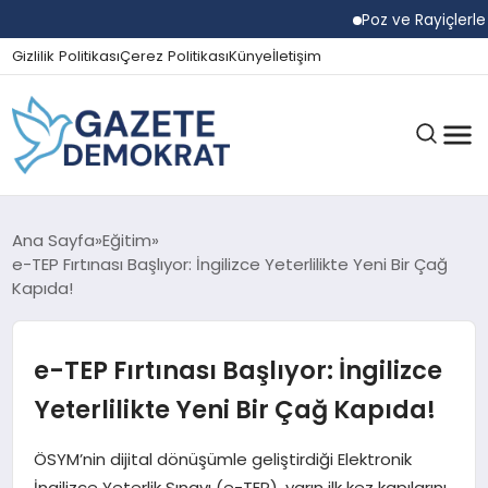
Poz ve Rayiçlerle Ya
Gizlilik Politikası
Çerez Politikası
Künye
İletişim
GÜNDEM
Ana Sayfa
Eğitim
e-TEP Fırtınası Başlıyor: İngilizce Yeterlilikte Yeni Bir Çağ
Kapıda!
EKONOMI
e-TEP Fırtınası Başlıyor: İngilizce
SPOR
Yeterlilikte Yeni Bir Çağ Kapıda!
ÖSYM’nin dijital dönüşümle geliştirdiği Elektronik
MAGAZIN
İngilizce Yeterlik Sınavı (e-TEP), yarın ilk kez kapılarını