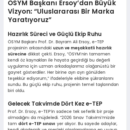
ÖSYM Başkanı Ersoy’dan Büyük
Vizyon: “Uluslararası Bir Marka
Yaratıyoruz”
Hazırlık Süreci ve Güçlü Ekip Ruhu
ÖSYM Başkanı Prof. Dr. Bayram Ali Ersoy, e-TEP
projesinin arkasındaki
uzun ve meşakkatli hazırlık
sürecine
dikkat çekti. Ersoy, “ÖSYM’nin tamamen
kendi öz kaynakları ile hayata geçirdiği bu değerli
uygulama için uzman arkadaşlarımız olağanüstü bir
gayret gösterdiler. Her birine ayrı ayrı gönülden
teşekkür ediyorum,” ifadeleriyle ekibine şükranlarını
sundu. Bu güçlü ekip ruhu, projenin temel taşlarından
biri oldu.
Gelecek Takvimde Dört Kez e-TEP
Prof. Dr. Ersoy, e-TEP’in sadece tek seferlik bir proje
olmadığını da müjdeledi. “2026 Sınav Takvimi’mizde
tam
dört e-TEP sınavı
yer alıyor. Bu sayede adaylar,
kendi akademik ve mesleki planlamalarına en uygun