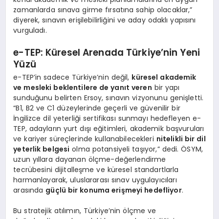
zamanlarda sınava girme fırsatına sahip olacaklar,”
diyerek, sınavın erişilebilirliğini ve aday odaklı yapısını
vurguladı.
e-TEP: Küresel Arenada Türkiye’nin Yeni
Yüzü
e-TEP’in sadece Türkiye’nin değil,
küresel akademik
ve mesleki beklentilere de yanıt veren
bir yapı
sunduğunu belirten Ersoy, sınavın vizyonunu genişletti.
“B1, B2 ve C1 düzeylerinde geçerli ve güvenilir bir
İngilizce dil yeterliği sertifikası sunmayı hedefleyen e-
TEP, adayların yurt dışı eğitimleri, akademik başvuruları
ve kariyer süreçlerinde kullanabilecekleri
nitelikli bir dil
yeterlik belgesi
olma potansiyeli taşıyor,” dedi. ÖSYM,
uzun yıllara dayanan ölçme-değerlendirme
tecrübesini dijitalleşme ve küresel standartlarla
harmanlayarak, uluslararası sınav uygulayıcıları
arasında
güçlü bir konuma erişmeyi hedefliyor
.
Bu stratejik atılımın, Türkiye’nin ölçme ve