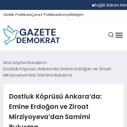
Sağlık Bakanı Memişo
Gizlilik Politikası
Çerez Politikası
Künye
İletişim
GÜNDEM
Ana Sayfa
Gündem
Dostluk Köprüsü Ankara’da: Emine Erdoğan ve Ziroat
Mirziyoyeva’dan Samimi Buluşma
EKONOMI
Dostluk Köprüsü Ankara’da:
SPOR
Emine Erdoğan ve Ziroat
Mirziyoyeva’dan Samimi
MAGAZIN
Buluşma