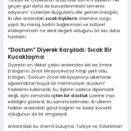
geçen gün daha da kuvvetlenmesini temenni
ediyorum” sözleriyle duygularını dile getiren Erdoğan,
iki ülke arasındaki
sıcak ilişkilerin
önemine vurgu
yaptı. Bu mesaj, kadim bağlarımızın ve kültürel
etkileşimimizin ne denli değerli olduğunu bir kez daha
hatırlattı.
“Dostum” Diyerek Karşıladı: Sıcak Bir
Kucaklaşma
Ziyaretin en dikkat çekici anlarından biri ise Emine
Erdoğan’ın Ziroat Mirziyoyeva’ya hitap şekli oldu.
Erdoğan, “Dostum Ziroat Mirziyoyeva’yı ülkemizde
ağırlamaktan büyük bir memnuniyet duydum”
ifadelerini kullanarak, bu ilişkinin sadece diplomatik
değil, aynı zamanda
içten bir dostluk
üzerine inşa
edildiğini gösterdi. Bu samimi kelimeler, iki ülkenin
halkları arasındaki gönül bağının ne kadar kuvvetli
olduğunun da bir simgesiydi.
Ankara’daki bu önemli buluşma, Türkiye ve Özbekistan