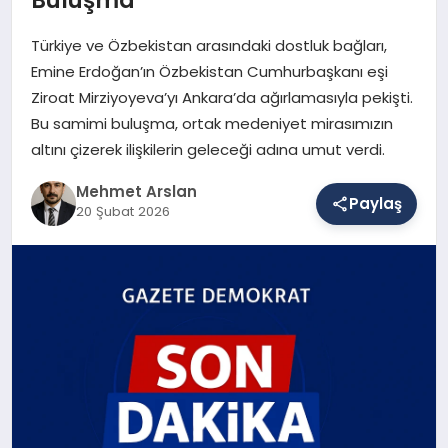
Türkiye ve Özbekistan arasındaki dostluk bağları,
SAĞLIK
Emine Erdoğan’ın Özbekistan Cumhurbaşkanı eşi
Ziroat Mirziyoyeva’yı Ankara’da ağırlamasıyla pekişti.
Bu samimi buluşma, ortak medeniyet mirasımızın
EĞITIM
altını çizerek ilişkilerin geleceği adına umut verdi.
Mehmet Arslan
Paylaş
20 Şubat 2026
DÜNYA
YAŞAM