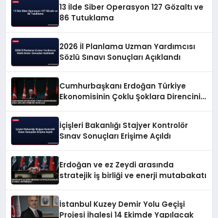
13 İlde Siber Operasyon 127 Gözaltı ve
86 Tutuklama
2026 İl Planlama Uzman Yardımcısı
Sözlü Sınavı Sonuçları Açıklandı
Cumhurbaşkanı Erdoğan Türkiye
Ekonomisinin Çoklu Şoklara Direncini
Vurguladı
İçişleri Bakanlığı Stajyer Kontrolör
Sınav Sonuçları Erişime Açıldı
Erdoğan ve ez Zeydi arasında
stratejik iş birliği ve enerji mutabakatı
İstanbul Kuzey Demir Yolu Geçişi
Projesi İhalesi 14 Ekimde Yapılacak