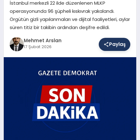
İstanbul merkezli 22 ilde düzenlenen MLKP
operasyonunda 96 şüpheli kıskıvrak yakalandı.
Örgütün gizli yapılanmaları ve dijital faaliyetleri, aylar
SAĞLIK
süren titiz bir takibin ardından deşifre edildi.
Mehmet Arslan
EĞITIM
Paylaş
17 Şubat 2026
DÜNYA
YAŞAM