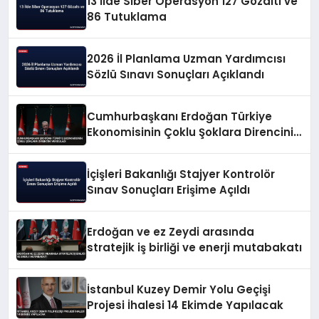
13 İlde Siber Operasyon 127 Gözaltı ve
86 Tutuklama
2026 İl Planlama Uzman Yardımcısı
Sözlü Sınavı Sonuçları Açıklandı
Cumhurbaşkanı Erdoğan Türkiye
Ekonomisinin Çoklu Şoklara Direncini
Vurguladı
İçişleri Bakanlığı Stajyer Kontrolör
Sınav Sonuçları Erişime Açıldı
Erdoğan ve ez Zeydi arasında
stratejik iş birliği ve enerji mutabakatı
İstanbul Kuzey Demir Yolu Geçişi
Projesi İhalesi 14 Ekimde Yapılacak