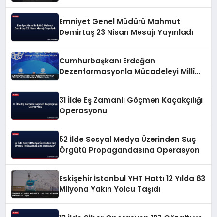
Emniyet Genel Müdürü Mahmut
Demirtaş 23 Nisan Mesajı Yayınladı
Cumhurbaşkanı Erdoğan
Dezenformasyonla Mücadeleyi Millî
Güvenlik Sorunu Saydı
31 İlde Eş Zamanlı Göçmen Kaçakçılığı
Operasyonu
52 İlde Sosyal Medya Üzerinden Suç
Örgütü Propagandasına Operasyon
Eskişehir İstanbul YHT Hattı 12 Yılda 63
Milyona Yakın Yolcu Taşıdı