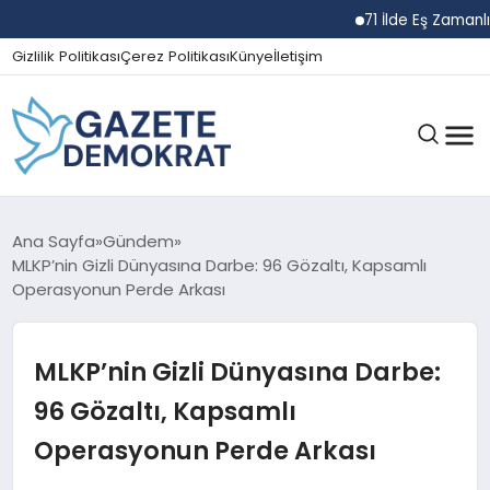
71 İlde Eş Zamanlı Na
Gizlilik Politikası
Çerez Politikası
Künye
İletişim
GÜNDEM
Ana Sayfa
Gündem
MLKP’nin Gizli Dünyasına Darbe: 96 Gözaltı, Kapsamlı
Operasyonun Perde Arkası
EKONOMI
MLKP’nin Gizli Dünyasına Darbe:
SPOR
96 Gözaltı, Kapsamlı
Operasyonun Perde Arkası
MAGAZIN