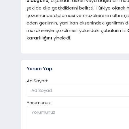
olduğunu
, dışarıdan askeri veya başka bir m
şekilde dile getirdiklerini belirtti. Türkiye olar
çözümünde diplomasi ve müzakerenin altını çizd
eden gerilimin, yani İran eksenindeki gerilimin
müzakereyle çözülmesi yolundaki çabalarımız
kararlılığını
yineledi.
Yorum Yap
Ad Soyad:
Yorumunuz: