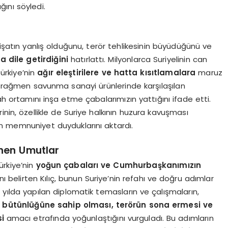
ını söyledi.
 gidişatın yanlış olduğunu, terör tehlikesinin büyüdüğünü ve
a dile getirdiğini
hatırlattı. Milyonlarca Suriyelinin can
Türkiye’nin
ağır eleştirilere ve hatta kısıtlamalara
maruz
za rağmen savunma sanayi ürünlerinde karşılaşılan
ah ortamını inşa etme çabalarımızın yattığını ifade etti.
nin, özellikle de Suriye halkının huzura kavuşması
memnuniyet duyduklarını aktardı.
önen Umutlar
rkiye’nin
yoğun çabaları ve Cumhurbaşkanımızın
ı belirten Kılıç, bunun Suriye’nin refahı ve doğru adımlar
r yılda yapılan diplomatik temasların ve çalışmaların,
k bütünlüğüne sahip olması, terörün sona ermesi ve
i
amacı etrafında yoğunlaştığını vurguladı. Bu adımların