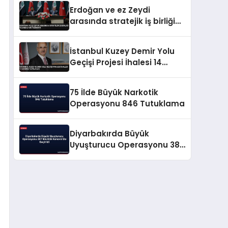
Erdoğan ve ez Zeydi
arasında stratejik iş birliği
ve enerji mutabakatı
İstanbul Kuzey Demir Yolu
Geçişi Projesi İhalesi 14
Ekimde Yapılacak
75 İlde Büyük Narkotik
Operasyonu 846 Tutuklama
Diyarbakırda Büyük
Uyuşturucu Operasyonu 387
Bin Kök Kenevir Ele Geçirildi