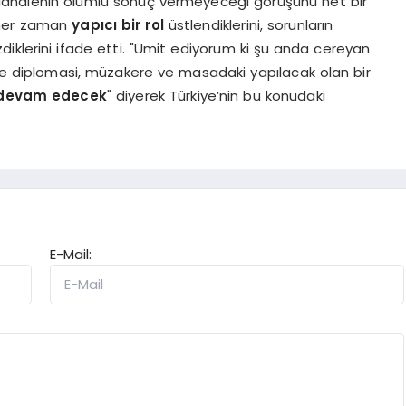
üdahalenin olumlu sonuç vermeyeceği görüşünü net bir
ak her zaman
yapıcı bir rol
üstlendiklerini, sorunların
iklerini ifade etti. "Ümit ediyorum ki şu anda cereyan
 de diplomasi, müzakere ve masadaki yapılacak olan bir
devam edecek
" diyerek Türkiye’nin bu konudaki
E-Mail: