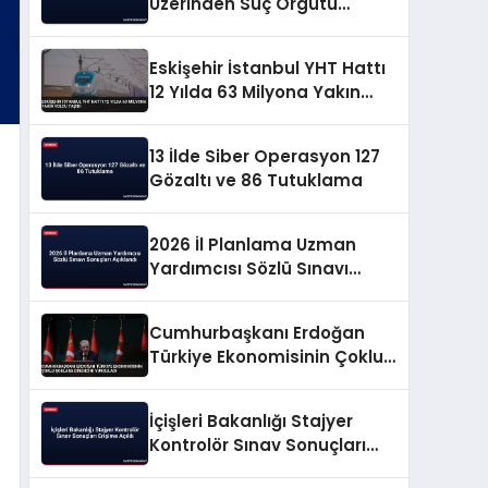
Üzerinden Suç Örgütü
Propagandasına
Operasyon
Eskişehir İstanbul YHT Hattı
12 Yılda 63 Milyona Yakın
Yolcu Taşıdı
13 İlde Siber Operasyon 127
Gözaltı ve 86 Tutuklama
2026 İl Planlama Uzman
Yardımcısı Sözlü Sınavı
Sonuçları Açıklandı
Cumhurbaşkanı Erdoğan
Türkiye Ekonomisinin Çoklu
Şoklara Direncini Vurguladı
İçişleri Bakanlığı Stajyer
Kontrolör Sınav Sonuçları
Erişime Açıldı