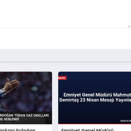
şkanı Erdoğan
Emniyet Genel Müdürü