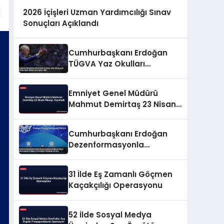
2026 İçişleri Uzman Yardımcılığı Sınav
Sonuçları Açıklandı
Cumhurbaşkanı Erdoğan
TÜGVA Yaz Okulları
Finalinde Gençlere Seslendi
Emniyet Genel Müdürü
Mahmut Demirtaş 23 Nisan
Mesajı Yayınladı
Cumhurbaşkanı Erdoğan
Dezenformasyonla
Mücadeleyi Millî Güvenlik
Sorunu Saydı
31 İlde Eş Zamanlı Göçmen
Kaçakçılığı Operasyonu
52 İlde Sosyal Medya