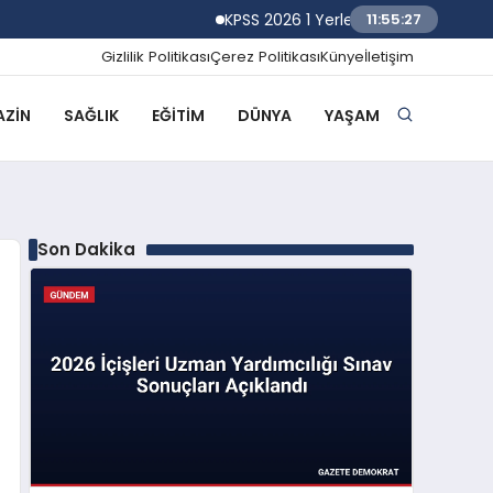
KPSS 2026 1 Yerleştirme Sonuçlarına Göre
11:55:28
Gizlilik Politikası
Çerez Politikası
Künye
İletişim
ZIN
SAĞLIK
EĞITIM
DÜNYA
YAŞAM
Son Dakika