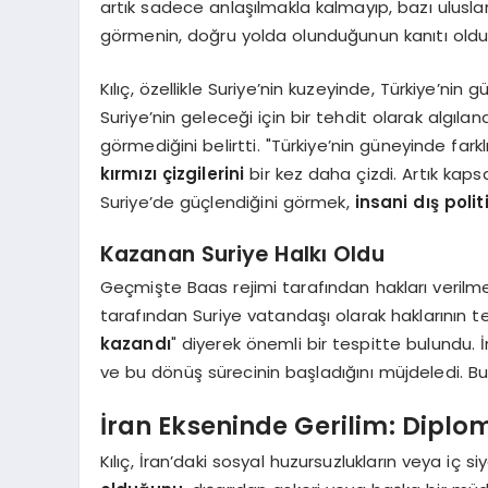
artık sadece anlaşılmakla kalmayıp, bazı ulusla
görmenin, doğru yolda olunduğunun kanıtı oldu
Kılıç, özellikle Suriye’nin kuzeyinde, Türkiye’nin
Suriye’nin geleceği için bir tehdit olarak algıla
görmediğini belirtti. "Türkiye’nin güneyinde fa
kırmızı çizgilerini
bir kez daha çizdi. Artık kaps
Suriye’de güçlendiğini görmek,
insani dış poli
Kazanan Suriye Halkı Oldu
Geçmişte Baas rejimi tarafından hakları verilm
tarafından Suriye vatandaşı olarak haklarının tesl
kazandı
" diyerek önemli bir tespitte bulundu. 
ve bu dönüş sürecinin başladığını müjdeledi. Bu, 
İran Ekseninde Gerilim: Diplo
Kılıç, İran’daki sosyal huzursuzlukların veya iç si