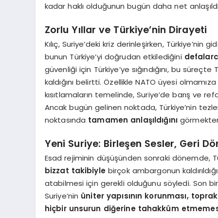
kadar haklı olduğunun bugün daha net anlaşıldığ
Zorlu Yıllar ve Türkiye’nin Dirayeti
Kılıç, Suriye’deki kriz derinleşirken, Türkiye’nin
bunun Türkiye’yi doğrudan etkilediğini
defalarc
güvenliği için Türkiye’ye sığındığını, bu süreçte 
kaldığını belirtti. Özellikle NATO üyesi olmamı
kısıtlamaların temelinde, Suriye’de barış ve ref
Ancak bugün gelinen noktada, Türkiye’nin tezleri
noktasında
tamamen anlaşıldığını
görmekten 
Yeni Suriye: Birleşen Sesler, Geri D
Esad rejiminin düşüşünden sonraki dönemde, Tü
bizzat takibiyle
birçok ambargonun kaldırıldığın
atabilmesi için gerekli olduğunu söyledi. Son bi
Suriye’nin
üniter yapısının korunması, topra
hiçbir unsurun diğerine tahakküm etmemes