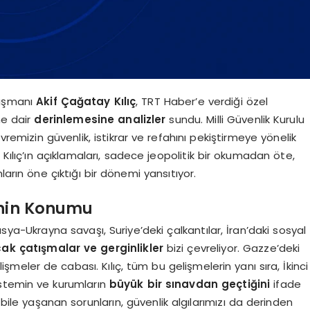
nışmanı
Akif Çağatay Kılıç
, TRT Haber’e verdiği özel
ne dair
derinlemesine analizler
sundu. Milli Güvenlik Kurulu
vremizin güvenlik, istikrar ve refahını pekiştirmeye yönelik
i. Kılıç’ın açıklamaları, sadece jeopolitik bir okumadan öte,
arın öne çıktığı bir dönemi yansıtıyor.
’nin Konumu
ya-Ukrayna savaşı, Suriye’deki çalkantılar, İran’daki sosyal
cak çatışmalar ve gerginlikler
bizi çevreliyor. Gazze’deki
şmeler de cabası. Kılıç, tüm bu gelişmelerin yanı sıra, İkinci
istemin ve kurumların
büyük bir sınavdan geçtiğini
ifade
 bile yaşanan sorunların, güvenlik algılarımızı da derinden