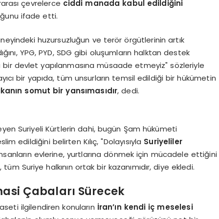
rarası çevrelerce
ciddi manada kabul edildiğini
ğunu ifade etti.
 güneyindeki huzursuzluğun ve terör örgütlerinin artık
ndığını, YPG, PYD, SDG gibi oluşumların halktan destek
rklı bir devlet yapılanmasına müsaade etmeyiz" sözleriyle
ayıcı bir yapıda, tüm unsurların temsil edildiği bir hükümetin
tikanın somut bir yansımasıdır
, dedi.
eyen Suriyeli Kürtlerin dahi, bugün Şam hükümeti
im edildiğini belirten Kılıç, "Dolayısıyla
Suriyeliler
İnsanların evlerine, yurtlarına dönmek için mücadele ettiğini
tüm Suriye halkının ortak bir kazanımıdır, diye ekledi.
masi Çabaları Sürecek
yaseti ilgilendiren konuların
İran’ın kendi iç meselesi