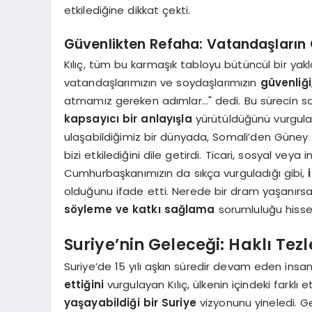
etkilediğine dikkat çekti.
Güvenlikten Refaha: Vatandaşların 
Kılıç, tüm bu karmaşık tabloyu bütüncül bir yaklaş
vatandaşlarımızın ve soydaşlarımızın
güvenliği
atmamız gereken adımlar…" dedi. Bu sürecin sad
kapsayıcı bir anlayışla
yürütüldüğünü vurguladı
ulaşabildiğimiz bir dünyada, Somali’den Güney
bizi etkilediğini dile getirdi. Ticari, sosyal veya
Cumhurbaşkanımızın da sıkça vurguladığı gibi,
olduğunu ifade etti. Nerede bir dram yaşanırsa
söyleme ve katkı sağlama
sorumluluğu hissett
Suriye’nin Geleceği: Haklı Te
Suriye’de 15 yılı aşkın süredir devam eden insan
ettiğini
vurgulayan Kılıç, ülkenin içindeki farklı 
yaşayabildiği bir Suriye
vizyonunu yineledi. G