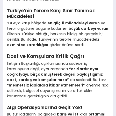
Türkiye’nin Teröre Karşı Sınır Tanımaz
Mücadelesi
“DEAŞ’a karşı bölgede
en güçlü mücadeleyi veren
ve
terör örgütüne bugüne kadar
en büyük darbeyi vuran
ülkenin Türkiye olduğu, herkesin bildiği bir gerçektir,”
denildi. Bu ifade, Türkiye’nin terörle mücadeledeki
azmini ve kararlılığını
gözler önüne serdi.
Dost ve Komşulara Kritik Çağrı
İletişim Başkanlığı, açıklamasında sadece iç
kamuoyuna değil, aynı zamanda
“asırlardır aynı
coğrafyayı, birçok müşterek değeri paylaştığımız
dost, kardeş ve komşularımıza”
da seslendi. Bu tarz
“mesnetsiz iddialara itibar etmemeleri”
önemle rica
edilerek, bölgesel dayanışmanın ve ortak aklın
korunması gerektiğinin altı çizildi.
Algı Operasyonlarına Geçit Yok!
Bu tür iddiaların, bölgedeki
barış ve istikrar ortamını