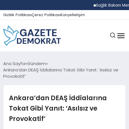
Sağlık Bakanı Memişo
Gizlilik Politikası
Çerez Politikası
Künye
İletişim
GÜNDEM
Ana Sayfa
Gündem
Ankara’dan DEAŞ İddialarına Tokat Gibi Yanıt: ‘Asılsız ve
Provokatif’
EKONOMI
Ankara’dan DEAŞ İddialarına
SPOR
Tokat Gibi Yanıt: ‘Asılsız ve
Provokatif’
MAGAZIN