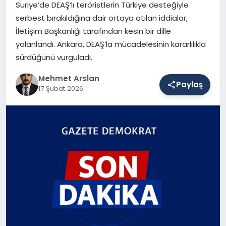
Suriye’de DEAŞ’lı teröristlerin Türkiye desteğiyle
serbest bırakıldığına dair ortaya atılan iddialar,
İletişim Başkanlığı tarafından kesin bir dille
SAĞLIK
yalanlandı. Ankara, DEAŞ’la mücadelesinin kararlılıkla
sürdüğünü vurguladı.
EĞITIM
Mehmet Arslan
Paylaş
17 Şubat 2026
DÜNYA
YAŞAM