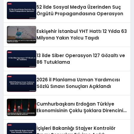
52 İlde Sosyal Medya Üzerinden Suç
Örgütü Propagandasına Operasyon
Eskişehir İstanbul YHT Hattı 12 Yılda 63
Milyona Yakın Yolcu Taşıdı
13 İlde Siber Operasyon 127 Gözaltı ve
86 Tutuklama
2026 İl Planlama Uzman Yardımcısı
Sözlü Sınavı Sonuçları Açıklandı
Cumhurbaşkanı Erdoğan Türkiye
Ekonomisinin Çoklu Şoklara Direncini
Vurguladı
İçişleri Bakanlığı Stajyer Kontrolör