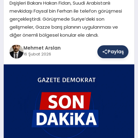
Dışişleri Bakanı Hakan Fidan, Suudi Arabistanlı
mevkidaşı Faysal bin Ferhan ile telefon görüşmesi
gerçekleştirdi. Görüşmede Suriye’deki son
SAĞLIK
gelişmeler, Gazze barış planının uygulanması ve
diğer önemli bölgesel konular ele alındı.
EĞITIM
Mehmet Arslan
Paylaş
16 Şubat 2026
DÜNYA
YAŞAM