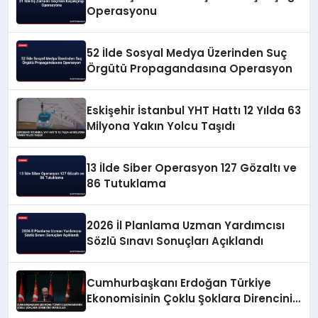
Operasyonu
52 İlde Sosyal Medya Üzerinden Suç
Örgütü Propagandasına Operasyon
Eskişehir İstanbul YHT Hattı 12 Yılda 63
Milyona Yakın Yolcu Taşıdı
13 İlde Siber Operasyon 127 Gözaltı ve
86 Tutuklama
2026 İl Planlama Uzman Yardımcısı
Sözlü Sınavı Sonuçları Açıklandı
Cumhurbaşkanı Erdoğan Türkiye
Ekonomisinin Çoklu Şoklara Direncini
Vurguladı