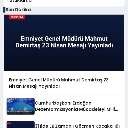
Tutuklama
Son Dakika
Emniyet Genel Müdürü Mahmut Demirtaş 23
Nisan Mesajı Yayınladı
Cumhurbaşkanı Erdoğan
Dezenformasyonla Mücadeleyi Millî
Güvenlik Sorunu Saydı
31 İlde Eş Zamanlı Göçmen Kaçakçılığı