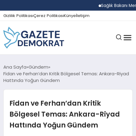
Sağlık Bakanı Memişo
Gizlilik Politikası
Çerez Politikası
Künye
İletişim
GÜNDEM
Ana Sayfa
Gündem
Fidan ve Ferhan’dan Kritik Bölgesel Temas: Ankara-Riyad
Hattında Yoğun Gündem
EKONOMI
Fidan ve Ferhan’dan Kritik
SPOR
Bölgesel Temas: Ankara-Riyad
Hattında Yoğun Gündem
MAGAZIN