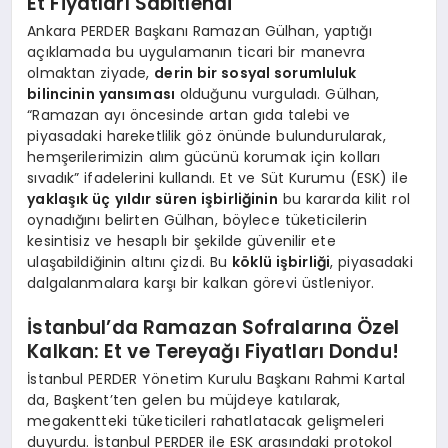
Et Fiyatları Sabitlendi
Ankara PERDER Başkanı Ramazan Gülhan, yaptığı
açıklamada bu uygulamanın ticari bir manevra
olmaktan ziyade,
derin bir sosyal sorumluluk
bilincinin yansıması
olduğunu vurguladı. Gülhan,
“Ramazan ayı öncesinde artan gıda talebi ve
piyasadaki hareketlilik göz önünde bulundurularak,
hemşerilerimizin alım gücünü korumak için kolları
sıvadık” ifadelerini kullandı. Et ve Süt Kurumu (ESK) ile
yaklaşık üç yıldır süren işbirliğinin
bu kararda kilit rol
oynadığını belirten Gülhan, böylece tüketicilerin
kesintisiz ve hesaplı bir şekilde güvenilir ete
ulaşabildiğinin altını çizdi. Bu
köklü işbirliği
, piyasadaki
dalgalanmalara karşı bir kalkan görevi üstleniyor.
İstanbul’da Ramazan Sofralarına Özel
Kalkan: Et ve Tereyağı Fiyatları Dondu!
İstanbul PERDER Yönetim Kurulu Başkanı Rahmi Kartal
da, Başkent’ten gelen bu müjdeye katılarak,
megakentteki tüketicileri rahatlatacak gelişmeleri
duyurdu. İstanbul PERDER ile ESK arasındaki protokol