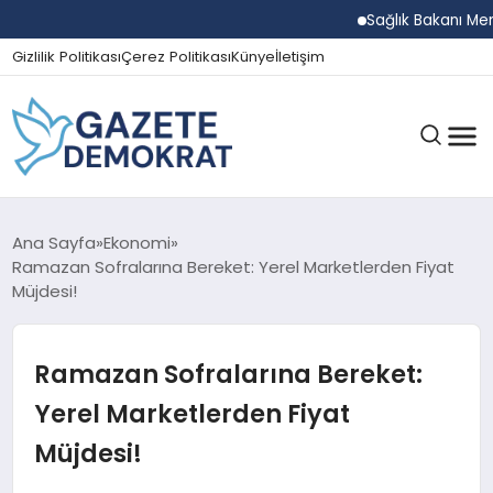
Sağlık Bakanı Memişoğ
Gizlilik Politikası
Çerez Politikası
Künye
İletişim
GÜNDEM
Ana Sayfa
Ekonomi
Ramazan Sofralarına Bereket: Yerel Marketlerden Fiyat
Müjdesi!
EKONOMI
Ramazan Sofralarına Bereket:
SPOR
Yerel Marketlerden Fiyat
Müjdesi!
MAGAZIN