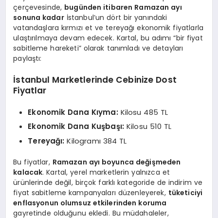
çerçevesinde,
bugünden itibaren Ramazan ayı
sonuna kadar
İstanbul’un dört bir yanındaki
vatandaşlara kırmızı et ve tereyağı ekonomik fiyatlarla
ulaştırılmaya devam edecek. Kartal, bu adımı “bir fiyat
sabitleme hareketi” olarak tanımladı ve detayları
paylaştı:
İstanbul Marketlerinde Cebinize Dost
Fiyatlar
Ekonomik Dana Kıyma:
Kilosu 485 TL
Ekonomik Dana Kuşbaşı:
Kilosu 510 TL
Tereyağı:
Kilogramı 384 TL
Bu fiyatlar,
Ramazan ayı boyunca değişmeden
kalacak
. Kartal, yerel marketlerin yalnızca et
ürünlerinde değil, birçok farklı kategoride de indirim ve
fiyat sabitleme kampanyaları düzenleyerek,
tüketiciyi
enflasyonun olumsuz etkilerinden koruma
gayretinde olduğunu ekledi. Bu müdahaleler,