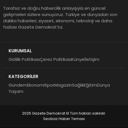
Tarafsız ve doğru habercilik anlayışıyla en güncel
gelişmeleri sizlere sunuyoruz. Türkiye ve dünyadan son
dakika haberleri, siyaset, ekonomi, teknoloji ve daha
fazlası Gazete Demokrat’ta.
KURUMSAL
Gizlilik Politikası
Çerez Politikası
Künye
İletişim
KATEGORİLER
Gündem
Ekonomi
Spor
Magazin
Sağlık
Eğitim
Dünya
Yaşam
2025 Gazete Demokrat © Tüm hakları saklıdır.
Seobaz Haber Teması