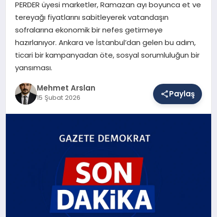
PERDER üyesi marketler, Ramazan ayı boyunca et ve
tereyağı fiyatlarını sabitleyerek vatandaşın
sofralarına ekonomik bir nefes getirmeye
SAĞLIK
hazırlanıyor. Ankara ve İstanbul’dan gelen bu adım,
ticari bir kampanyadan öte, sosyal sorumluluğun bir
yansıması.
EĞITIM
Mehmet Arslan
Paylaş
15 Şubat 2026
DÜNYA
YAŞAM