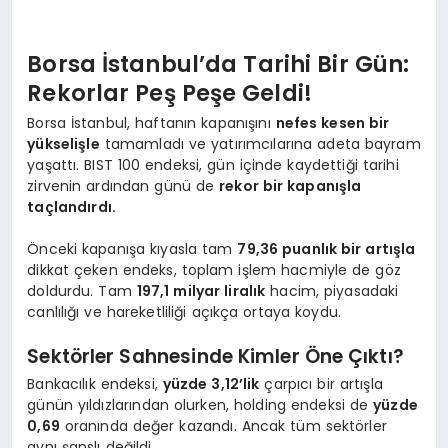
Borsa İstanbul’da Tarihi Bir Gün:
Rekorlar Peş Peşe Geldi!
Borsa İstanbul, haftanın kapanışını
nefes kesen bir
yükselişle
tamamladı ve yatırımcılarına adeta bayram
yaşattı. BIST 100 endeksi, gün içinde kaydettiği tarihi
zirvenin ardından günü de
rekor bir kapanışla
taçlandırdı.
Önceki kapanışa kıyasla tam
79,36 puanlık bir artışla
dikkat çeken endeks, toplam işlem hacmiyle de göz
doldurdu. Tam
197,1 milyar liralık
hacim, piyasadaki
canlılığı ve hareketliliği açıkça ortaya koydu.
Sektörler Sahnesinde Kimler Öne Çıktı?
Bankacılık endeksi,
yüzde 3,12’lik
çarpıcı bir artışla
günün yıldızlarından olurken, holding endeksi de
yüzde
0,69
oranında değer kazandı. Ancak tüm sektörler
aynı şanslı değildi.