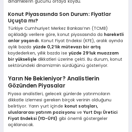
dinamiklerin gücünü ortaya koydu.
Konut Piyasasında Son Durum: Fiyatlar
Uçuşta mı?
Türkiye Cumhuriyet Merkez Bankası’nın (TCMB)
açıkladığı verilere göre, konut piyasasında da
hareketli
anlar yaşandı.
Konut Fiyat Endeksi (KFE), aralık ayında
aylık bazda
yüzde 0,2’lik mütevazı bir artış
kaydederken, yıllık bazda ise
yüzde 29’luk muazzam
bir yükselişle
dikkatleri üzerine çekti. Bu durum, konut
sektöründeki dinamizmin sürdüğünü gösteriyor.
Yarın Ne Bekleniyor? Analistlerin
Gözünden Piyasalar
Piyasa analistleri, gelecek günlerde yatırımcıların
dikkatle izlemesi gereken birçok verinin olduğunu
belirtiyor. Yarın yurt içinde
konut satışları,
uluslararası yatırım pozisyonu
ve
Yurt Dışı Üretici
Fiyat Endeksi (YD-ÜFE)
gibi önemli göstergeler
açıklanacak.