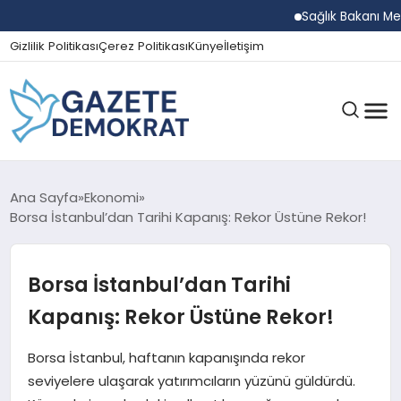
Sağlık Bakanı Memişo
Gizlilik Politikası
Çerez Politikası
Künye
İletişim
GÜNDEM
Ana Sayfa
Ekonomi
Borsa İstanbul’dan Tarihi Kapanış: Rekor Üstüne Rekor!
EKONOMI
Borsa İstanbul’dan Tarihi
Kapanış: Rekor Üstüne Rekor!
SPOR
Borsa İstanbul, haftanın kapanışında rekor
seviyelere ulaşarak yatırımcıların yüzünü güldürdü.
MAGAZIN