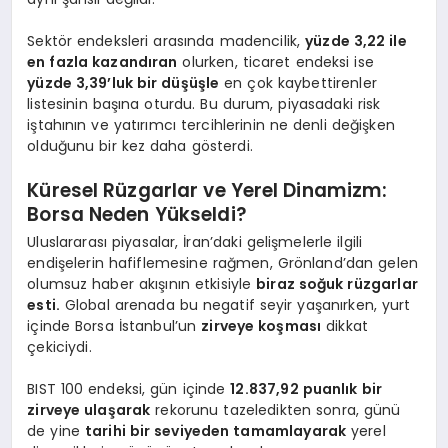
Sektör endeksleri arasında madencilik,
yüzde 3,22 ile
en fazla kazandıran
olurken, ticaret endeksi ise
yüzde 3,39’luk bir düşüşle
en çok kaybettirenler
listesinin başına oturdu. Bu durum, piyasadaki risk
iştahının ve yatırımcı tercihlerinin ne denli değişken
olduğunu bir kez daha gösterdi.
Küresel Rüzgarlar ve Yerel Dinamizm:
Borsa Neden Yükseldi?
Uluslararası piyasalar, İran’daki gelişmelerle ilgili
endişelerin hafiflemesine rağmen, Grönland’dan gelen
olumsuz haber akışının etkisiyle
biraz soğuk rüzgarlar
esti.
Global arenada bu negatif seyir yaşanırken, yurt
içinde Borsa İstanbul’un
zirveye koşması
dikkat
çekiciydi.
BIST 100 endeksi, gün içinde
12.837,92 puanlık bir
zirveye ulaşarak
rekorunu tazeledikten sonra, günü
de yine
tarihi bir seviyeden tamamlayarak
yerel