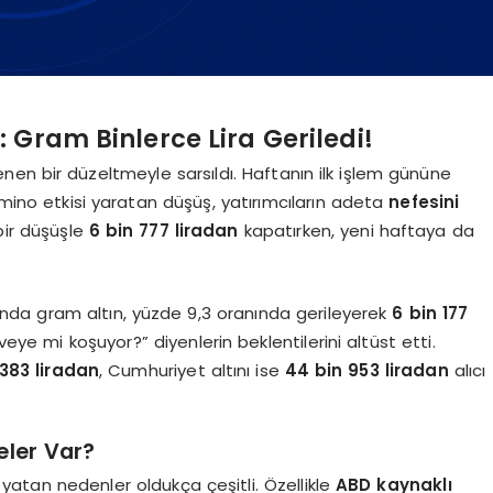
 Gram Binlerce Lira Geriledi!
nen bir düzeltmeyle sarsıldı. Haftanın ilk işlem gününe
ino etkisi yaratan düşüş, yatırımcıların adeta
nefesini
 bir düşüşle
6 bin 777 liradan
kapatırken, yeni haftaya da
arında gram altın, yüzde 9,3 oranında gerileyerek
6 bin 177
rveye mi koşuyor?” diyenlerin beklentilerini altüst etti.
 383 liradan
, Cumhuriyet altını ise
44 bin 953 liradan
alıcı
eler Var?
yatan nedenler oldukça çeşitli. Özellikle
ABD kaynaklı