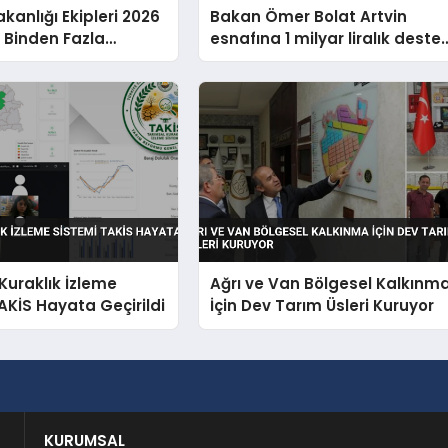
kanlığı Ekipleri 2026
Bakan Ömer Bolat Artvin
8 Binden Fazla
esnafına 1 milyar liralık deste
urtardı
müjdesi verdi
Kuraklık İzleme
Ağrı ve Van Bölgesel Kalkınm
AKİS Hayata Geçirildi
İçin Dev Tarım Üsleri Kuruyor
KURUMSAL