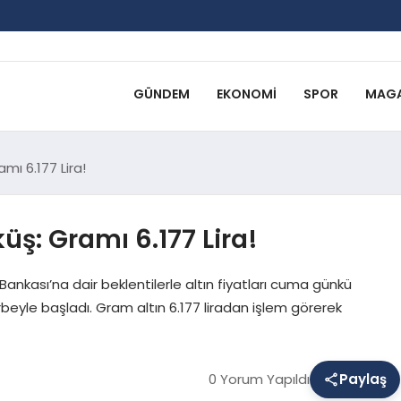
GÜNDEM
EKONOMI
SPOR
MAGA
mı 6.177 Lira!
ş: Gramı 6.177 Lira!
 Bankası’na dair beklentilerle altın fiyatları cuma günkü
eyle başladı. Gram altın 6.177 liradan işlem görerek
0 Yorum Yapıldı
Paylaş