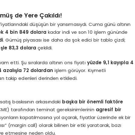
müş de Yere Çakıldı!
fiyatlarındaki düşüşün bir yansımasıydı. Cuma günü altının
ek 4 bin 849 dolara
kadar indi ve son 10 işlem gününde
di
. Gümüş piyasası ise daha da şok edici bir tablo çizdi;
şle 83,3 dolara
çekildi.
am etti. Şu sıralarda altının ons fiyatı
yüzde 9,1 kayıpla 4
4 azalışla 72 dolardan
işlem görüyor. Kıymetli
an takip edenleri derinden etkiledi.
 satış baskısının arkasındaki
başka bir önemli faktöre
CME) tarafından teminat gereksinimlerinin
agresif bir
isyonların kapatılmasına yol açarak, fiyatlar üzerinde ek bir
ı” (margin call) olarak bilinen bir etki yaratarak, bazı
fiye etmesine neden oldu.