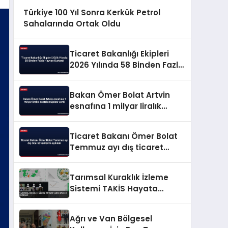
Türkiye 100 Yıl Sonra Kerkük Petrol
Sahalarında Ortak Oldu
Ticaret Bakanlığı Ekipleri
2026 Yılında 58 Binden Fazla
Hayvan Kurtardı
Bakan Ömer Bolat Artvin
esnafına 1 milyar liralık
destek müjdesi verdi
Ticaret Bakanı Ömer Bolat
Temmuz ayı dış ticaret
verilerini açıkladı
Tarımsal Kuraklık İzleme
Sistemi TAKİS Hayata
Geçirildi
Ağrı ve Van Bölgesel