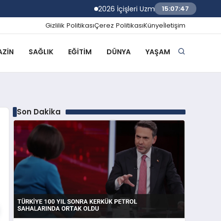
2026 İçişleri Uzman Yardımcılığı Sınav Sonu
15:07:48
Gizlilik Politikası
Çerez Politikası
Künye
İletişim
ZIN
SAĞLIK
EĞITIM
DÜNYA
YAŞAM
Son Dakika