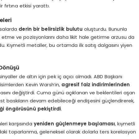
 fırtına etkisi yarattı.
eleri
asalarda
derin bir belirsizlik bulutu
oluşturdu. Bununla
alize etme ve pozisyonlarını daha likit hale getirme arzusu da
du. Kıymetli metaller, bu ortamda ilk satış dalgasını yiyen
i Dönüşü
aller de altın için pek iç açıcı olmadı. ABD Başkanı
isimlerden Kevin Warsh’ın,
agresif faiz indirimlerinden
otasını değiştirdi. Cuma günü açıklanan ve beklentileri aşan
onist baskıların devam edebileceği endişesini güçlendirerek,
i öngörüsünü pekiştirdi
.
mleri karşısında
yeniden güçlenmeye başlaması
, kıymetli
ardaki toparlanma, geleneksel olarak dolarla ters korelasyon