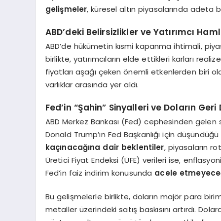
gelişmeler
, küresel altın piyasalarında adeta bir
ABD’deki Belirsizlikler ve Yatırımcı Haml
ABD’de hükümetin kısmi kapanma ihtimali, piy
birlikte, yatırımcıların elde ettikleri karları re
fiyatları aşağı çeken önemli etkenlerden biri ol
varlıklar arasında yer aldı.
Fed’in “Şahin” Sinyalleri ve Doların Ger
ABD Merkez Bankası (Fed) cephesinden gelen siny
Donald Trump’ın Fed Başkanlığı için düşündüğü 
kaçınacağına dair beklentiler
, piyasaların r
Üretici Fiyat Endeksi (ÜFE) verileri ise, enflasy
Fed’in faiz indirim konusunda
acele etmeyeceğ
Bu gelişmelerle birlikte, doların majör para biri
metaller üzerindeki satış baskısını artırdı. Dol