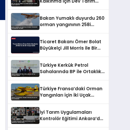
Kalkınma İçin Dev Tarım
Üsleri Kuruyor
Bakan Yumaklı duyurdu 260
orman yangınının 258i
kontrol altında
Ticaret Bakanı Ömer Bolat
Büyükelçi Jill Morris ile Bir
Araya Geldi
Türkiye Kerkük Petrol
Sahalarında BP ile Ortaklık
Kurdu
Türkiye Fransa’daki Orman
Yangınları İçin İki Uçak
Gönderdi
İyi Tarım Uygulamaları
Kontrolör Eğitimi Ankara’da
Tamamlandı