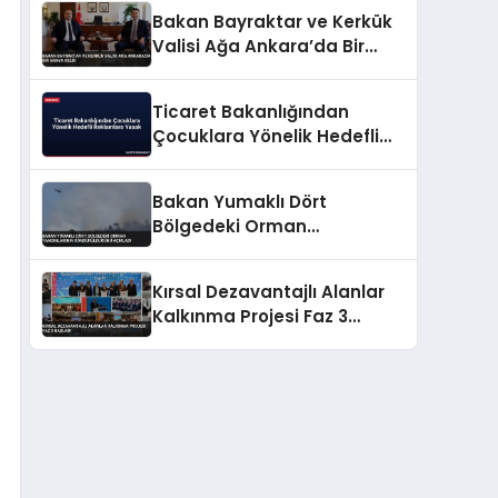
Bakan Bayraktar ve Kerkük
Valisi Ağa Ankara’da Bir
Araya Geldi
Ticaret Bakanlığından
Çocuklara Yönelik Hedefli
Reklamlara Yasak
Bakan Yumaklı Dört
Bölgedeki Orman
Yangınlarının
Söndürüldüğünü Açıkladı
Kırsal Dezavantajlı Alanlar
Kalkınma Projesi Faz 3
Başladı