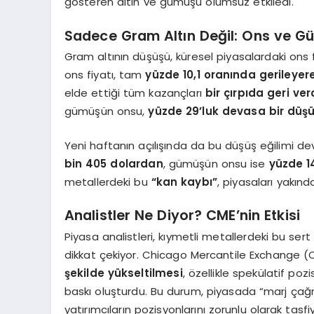
gösteren altın ve gümüşü olumsuz etkiledi.
Sadece Gram Altın Değil: Ons ve Gü
Gram altının düşüşü, küresel piyasalardaki ons 
ons fiyatı, tam
yüzde 10,1 oranında gerileyer
elde ettiği tüm kazançları
bir çırpıda geri ver
gümüşün onsu,
yüzde 29’luk devasa bir düşü
Yeni haftanın açılışında da bu düşüş eğilimi dev
bin 405 dolardan
, gümüşün onsu ise
yüzde 1
metallerdeki bu
“kan kaybı”
, piyasaları yakınd
Analistler Ne Diyor? CME’nin Etkisi
Piyasa analistleri, kıymetli metallerdeki bu sert
dikkat çekiyor. Chicago Mercantile Exchange (
şekilde yükseltilmesi
, özellikle spekülatif poz
baskı oluşturdu. Bu durum, piyasada “marj çağrıs
yatırımcıların pozisyonlarını zorunlu olarak tas