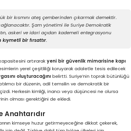
ük bir kısmını ateş çemberinden çıkarmak demektir.
sağlanacaktır. Şam yönetimi ile Suriye Demokratik
ın, askeri ve idari açıdan kademeli entegrasyonu
kıymetli bir fırsattır
.
kapasitesini artırarak
yeni bir güvenlik mimarisine kapı
simlerin yerel çeşitliliği koruyarak adaletle tesis edilecek
gasını oluşturacağını
belirtti. Suriye’nin toprak bütünlüğü
ılımcı bir düzenin, adil temsilin ve demokratik bir
 çizdi. Herkesin kimliği, inancı veya düşüncesi ne olursa
inin olması gerektiğini de ekledi.
ne Anahtarıdır
arının kimseye huzur getirmeyeceğine dikkat çekerek,
 için değil, Türkiye dahil tüm bölge ülkeleri için