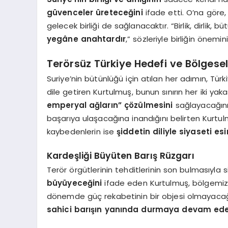
güvenceler üreteceğini
ifade etti. O’na göre, 
gelecek birliği de sağlanacaktır. “Birlik, dirlik
yegâne anahtardır
,” sözleriyle birliğin önemin
Terörsüz Türkiye Hedefi ve Bölgesel 
Suriye’nin bütünlüğü için atılan her adımın, Türk
dile getiren Kurtulmuş, bunun sınırın her iki y
emperyal ağların” çözülmesini
sağlayacağını
başarıya ulaşacağına inandığını belirten Kurtul
kaybedenlerin ise
şiddetin diliyle siyaseti es
Kardeşliği Büyüten Barış Rüzgarı
Terör örgütlerinin tehditlerinin son bulmasıyla
büyüyeceğini
ifade eden Kurtulmuş, bölgemizin
dönemde güç rekabetinin bir objesi olmayacağının
sahici barışın yanında durmaya devam ede