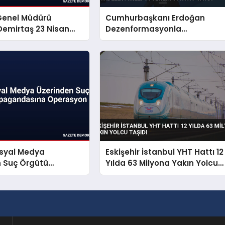
Genel Müdürü
Cumhurbaşkanı Erdoğan
emirtaş 23 Nisan
Dezenformasyonla
yınladı
Mücadeleyi Millî Güvenlik
Sorunu Saydı
osyal Medya
Eskişehir İstanbul YHT Hattı 12
n Suç Örgütü
Yılda 63 Milyona Yakın Yolcu
dasına Operasyon
Taşıdı