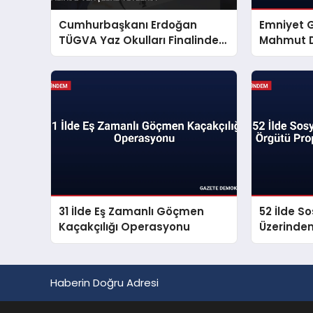
Cumhurbaşkanı Erdoğan
Emniyet 
TÜGVA Yaz Okulları Finalinde
Mahmut D
Gençlere Seslendi
Mesajı Ya
31 İlde Eş Zamanlı Göçmen
52 İlde S
Kaçakçılığı Operasyonu
Üzerinde
Propagan
Haberin Doğru Adresi