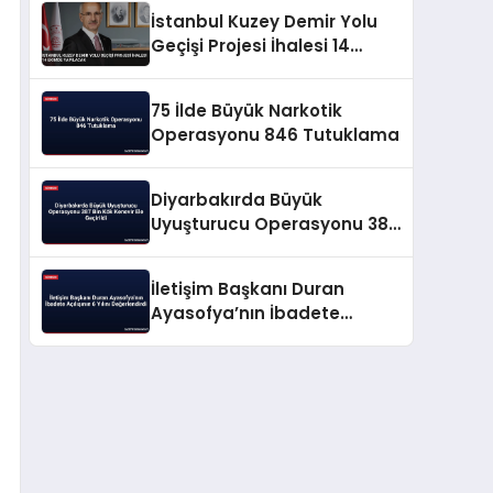
İstanbul Kuzey Demir Yolu
Geçişi Projesi İhalesi 14
Ekimde Yapılacak
75 İlde Büyük Narkotik
Operasyonu 846 Tutuklama
Diyarbakırda Büyük
Uyuşturucu Operasyonu 387
Bin Kök Kenevir Ele Geçirildi
İletişim Başkanı Duran
Ayasofya’nın İbadete
Açılışının 6 Yılını
Değerlendirdi