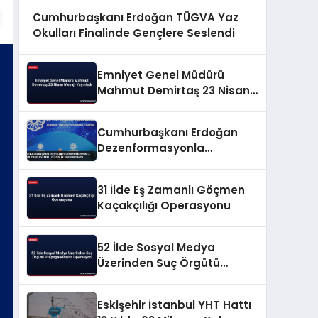
Cumhurbaşkanı Erdoğan TÜGVA Yaz
Okulları Finalinde Gençlere Seslendi
Emniyet Genel Müdürü
Mahmut Demirtaş 23 Nisan
Mesajı Yayınladı
Cumhurbaşkanı Erdoğan
Dezenformasyonla
Mücadeleyi Millî Güvenlik
Sorunu Saydı
31 İlde Eş Zamanlı Göçmen
Kaçakçılığı Operasyonu
52 İlde Sosyal Medya
Üzerinden Suç Örgütü
Propagandasına
Operasyon
Eskişehir İstanbul YHT Hattı