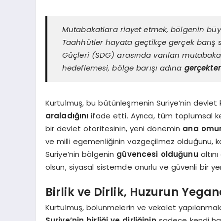
Mutabakatlara riayet etmek, bölgenin büy
Taahhütler hayata geçtikçe gerçek barış 
Güçleri (SDG) arasında varılan mutabakat
hedeflemesi, bölge barışı adına
gerçekten 
Kurtulmuş, bu bütünleşmenin Suriye’nin devlet 
araladığını
ifade etti. Ayrıca, tüm toplumsal ke
bir devlet otoritesinin, yeni dönemin
ana omur
ve milli egemenliğinin vazgeçilmez olduğunu, kat
Suriye’nin bölgenin
güvencesi olduğunu
altını
olsun, siyasal sistemde onurlu ve güvenli bir yer
Birlik ve Dirlik, Huzurun Yega
Kurtulmuş, bölünmelerin ve vekalet yapılanmal
Suriye’nin birliği ve dirliğinin
sadece kendi halkı