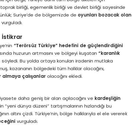
toprak birliği, egemenlik birliği ve devlet birliği sayesinde
, bütünlük; Suriye’de de bölgemizde de
oyunları bozacak olan
i vurguladı.
İstikrar
iye’nin
“Terörsüz Türkiye” hedefini de güçlendirdiğini
akasında huzurun artmasını ve bölgeyi kuşatan
“karanlık
 söyledi. Bu yolda ortaya konulan iradenin mutlaka
muş, kazananın bölgedeki tüm halklar olacağını,
ir almaya çalışanlar
olacağını ekledi.
 siyasete daha geniş bir alan açılacağını ve
kardeşliğin
 “yeni dünya düzeni” tartışmalarının hızlandığı bu
 altını çizdi. Türkiye’nin, bölge halklarıyla el ele vererek
ceğini
vurguladı.