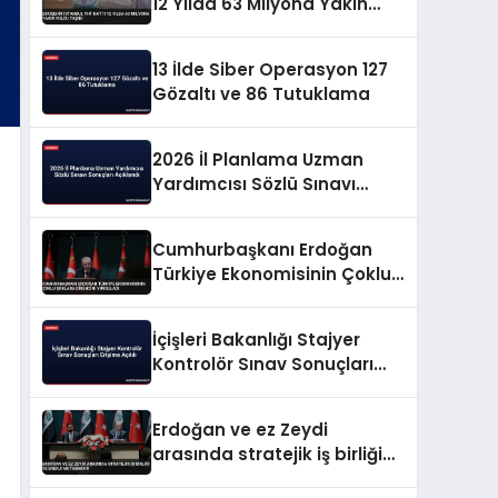
12 Yılda 63 Milyona Yakın
Yolcu Taşıdı
13 İlde Siber Operasyon 127
Gözaltı ve 86 Tutuklama
2026 İl Planlama Uzman
Yardımcısı Sözlü Sınavı
Sonuçları Açıklandı
Cumhurbaşkanı Erdoğan
Türkiye Ekonomisinin Çoklu
Şoklara Direncini Vurguladı
İçişleri Bakanlığı Stajyer
Kontrolör Sınav Sonuçları
Erişime Açıldı
Erdoğan ve ez Zeydi
arasında stratejik iş birliği
ve enerji mutabakatı