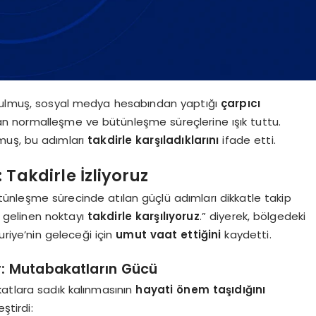
rtulmuş, sosyal medya hesabından yaptığı
çarpıcı
 normalleşme ve bütünleşme süreçlerine ışık tuttu.
ulmuş, bu adımları
takdirle karşıladıklarını
ifade etti.
Takdirle İzliyoruz
tünleşme sürecinde atılan güçlü adımları dikkatle takip
 gelinen noktayı
takdirle karşılıyoruz
.” diyerek, bölgedeki
uriye’nin geleceği için
umut vaat ettiğini
kaydetti.
: Mutabakatların Gücü
katlara sadık kalınmasının
hayati önem taşıdığını
ştirdi: