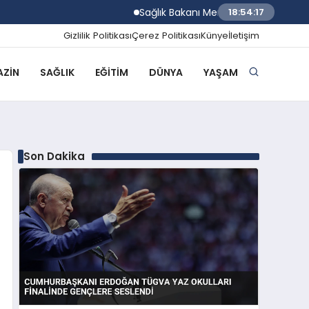
Sağlık Bakanı Memişoğlu Trabzon Şehir Hast
18:54:18
Gizlilik Politikası
Çerez Politikası
Künye
İletişim
ZIN
SAĞLIK
EĞITIM
DÜNYA
YAŞAM
Son Dakika