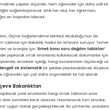
emelinde yapılan ölçümler, hem öğrenciler için daha adil bir
ini sağlamlaştıracak. Artık her okul, her öğretmen,
ağını en başından bilecek.
erinin, Ölçme Değerlendirme Merkezi Müdürlüğü’nün de
m tabloları için Bakanlık, harika bir referans sunuyor. Temel
leri ve branşlar için
‘örnek konu soru dağılım tabloları’
eyinde yapılacak ortak sınavlarda kullanılacak dokümanlar için
esinde, sınavların içeriği, hangi kazanımların ölçüleceği ve
engeli ve sistematik
bir şekilde planlanabilecek. Böylece
öğrenciler için çok daha öngörülebilir bir hal alacak.
rçeve Bakanlıktan
yapılacak yazılı sınavlarda hangi örnek tablonun esas
e alan zümreleri karar verecek. Hazırlanacak tüm sınavlar,
na’ uygun olarak gerçekleştirilecek. Bu yöntemle, sınavların