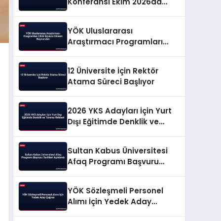
Konferansı Ekim 2026da
Düzenlenecek
YÖK Uluslararası
Araştırmacı Programları
2026 Üçüncü Dönem
Başvuruları
12 Üniversite İçin Rektör
Atama Süreci Başlıyor
2026 YKS Adayları İçin Yurt
Dışı Eğitimde Denklik ve
Tanıma Rehberi
Sultan Kabus Üniversitesi
Afaq Programı Başvuru
Tarihleri Açıklandı
YÖK Sözleşmeli Personel
Alımı İçin Yedek Aday
Çağrısı