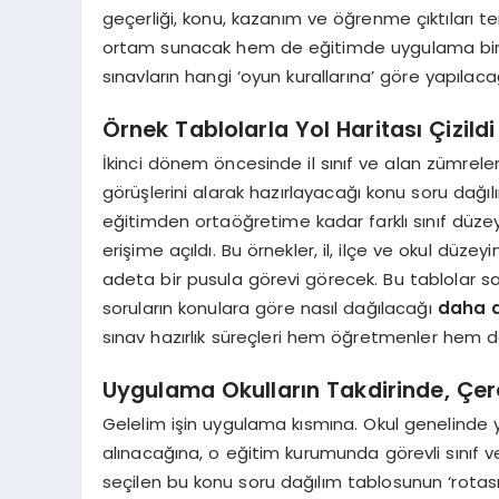
geçerliği, konu, kazanım ve öğrenme çıktıları t
ortam sunacak hem de eğitimde uygulama birliğ
sınavların hangi ‘oyun kurallarına’ göre yapılac
Örnek Tablolarla Yol Haritası Çizildi
İkinci dönem öncesinde il sınıf ve alan zümrel
görüşlerini alarak hazırlayacağı konu soru dağılı
eğitimden ortaöğretime kadar farklı sınıf düzey
erişime açıldı. Bu örnekler, il, ilçe ve okul düz
adeta bir pusula görevi görecek. Bu tablolar say
soruların konulara göre nasıl dağılacağı
daha d
sınav hazırlık süreçleri hem öğretmenler hem de 
Uygulama Okulların Takdirinde, Çe
Gelelim işin uygulama kısmına. Okul genelinde 
alınacağına, o eğitim kurumunda görevli sınıf v
seçilen bu konu soru dağılım tablosunun ‘rotası