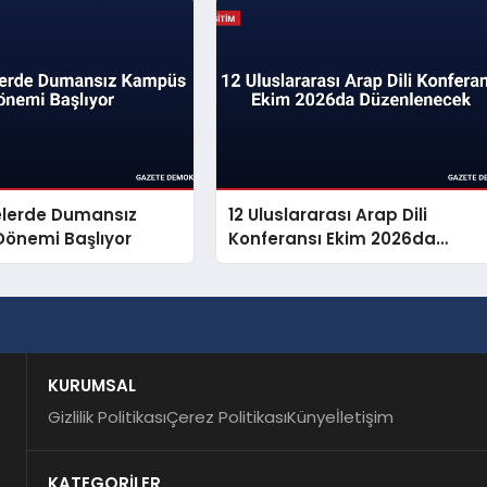
elerde Dumansız
12 Uluslararası Arap Dili
önemi Başlıyor
Konferansı Ekim 2026da
Düzenlenecek
KURUMSAL
Gizlilik Politikası
Çerez Politikası
Künye
İletişim
KATEGORİLER