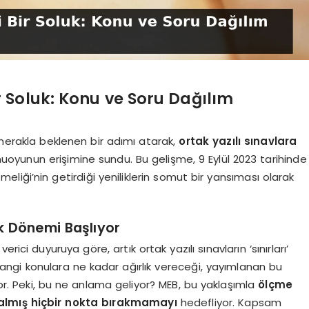
 Soluk: Konu ve Soru Dağılım
 merakla beklenen bir adımı atarak,
ortak yazılı sınavlara
oyunun erişimine sundu. Bu gelişme, 9 Eylül 2023 tarihinde
iği’nin getirdiği yeniliklerin somut bir yansıması olarak
k Dönemi Başlıyor
ici duyuruya göre, artık ortak yazılı sınavların ‘sınırları’
hangi konulara ne kadar ağırlık vereceği, yayımlanan bu
yor. Peki, bu ne anlama geliyor? MEB, bu yaklaşımla
ölçme
kalmış hiçbir nokta bırakmamayı
hedefliyor. Kapsam