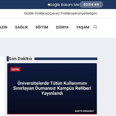
Sağlık Bakanı Memişoğlu Rize Şehir Hastan
03:54:46
Gizlilik Politikası
Çerez Politikası
Künye
İletişim
ZIN
SAĞLIK
EĞITIM
DÜNYA
YAŞAM
Son Dakika