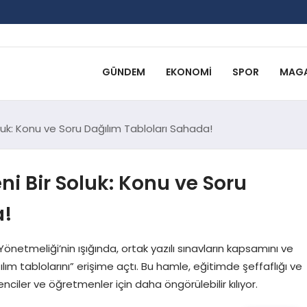
GÜNDEM
EKONOMI
SPOR
MAGA
luk: Konu ve Soru Dağılım Tabloları Sahada!
i Bir Soluk: Konu ve Soru
a!
önetmeliği’nin ışığında, ortak yazılı sınavların kapsamını ve
lım tablolarını” erişime açtı. Bu hamle, eğitimde şeffaflığı ve
enciler ve öğretmenler için daha öngörülebilir kılıyor.