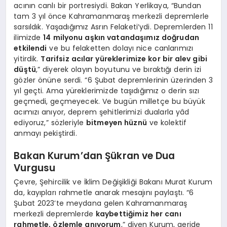
acının canlı bir portresiydi. Bakan Yerlikaya, “Bundan
tam 3 yıl önce Kahramanmaraş merkezli depremlerle
sarsıldık. Yaşadığımız Asrın Felaketi’ydi. Depremlerden 11
ilimizde
14 milyonu aşkın vatandaşımız doğrudan
etkilendi
ve bu felaketten dolayı nice canlarımızı
yitirdik.
Tarifsiz acılar yüreklerimize kor bir alev gibi
düştü
,” diyerek olayın boyutunu ve bıraktığı derin izi
gözler önüne serdi. “6 Şubat depremlerinin üzerinden 3
yıl geçti. Ama yüreklerimizde taşıdığımız o derin sızı
geçmedi, geçmeyecek. Ve bugün milletçe bu büyük
acımızı anıyor, deprem şehitlerimizi dualarla yâd
ediyoruz,” sözleriyle
bitmeyen hüznü
ve kolektif
anmayı pekiştirdi.
Bakan Kurum’dan Şükran ve Dua
Vurgusu
Çevre, Şehircilik ve İklim Değişikliği Bakanı Murat Kurum
da, kayıpları rahmetle anarak mesajını paylaştı. “6
Şubat 2023’te meydana gelen Kahramanmaraş
merkezli depremlerde
kaybettiğimiz her canı
rahmetle, özlemle anıyorum
,” diyen Kurum, geride