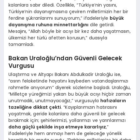
kalanlara sabır diledi. Özellikle, “Türkiye’nin yasını,
Türkiye’nin dayanışmasına çeviren milletimizin her bir
ferdine şükranlarımı sunuyorum,” ifadeleriyle
büyük
dayanışma ruhuna minnettarlığını
dile getirdi.
Mesajını, “Allah böyle bir acıyı bir kez daha yaşatmasın,
ülkemizi her türlü afetten korusun,” duasıyla
tamamladı.
Bakan Uraloğlu’ndan Güvenli Gelecek
Vurgusu
Ulaştırma ve Altyapı Bakanı Abdulkadir Uraloğlu ise,
“asrın felaketinde hayatını kaybeden vatandaşlarımızı
rahmetle anıyorum” diyerek sözlerine başladı. Uraloğlu,
“Milletçe yüreğimizi yakan bu büyük acıyı hiçbir zaman
unutmadık, unutmayacağız,” vurgusuyla
hafızaların
tazeliğine dikkat çekti
. “Kayıplarımızın hatırasını
yaşatmak, geride kalanlara daha güvenli bir gelecek
bırakmak için; şehirlerimizi, yollarımızı ve yarınlarımızı
daha güçlü şekilde inşa etmeye kararlıyız
,”
ifadeleriyle hem anmayı hem de geleceğe yönelik
kararlılığı bir arada sundu. “Rabbim milletimize bir daha