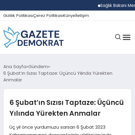
Sağlık Bakanı Memişoğ
Gizlilik Politikası
Çerez Politikası
Künye
İletişim
GÜNDEM
Ana Sayfa
Gündem
6 Şubat’ın Sızısı Taptaze: Üçüncü Yılında Yürekten
Anmalar
EKONOMI
6 Şubat’ın Sızısı Taptaze: Üçüncü
SPOR
Yılında Yürekten Anmalar
Üç yıl önce yurdumuzu sarsan 6 Şubat 2023
MAGAZIN
Kahramanmaraş depremlerinin yıldönümünde,