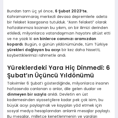
Bundan tam üç yıl önce,
6 Şubat 2023’te
,
Kahramanmaraş merkezli devasa depremlerle adeta
bir felaket kasırgasına tutulduk. “Asrın felaketi” olarak
hafızalarımıza kazınan bu yıkım, on bir ilimizi derinden
etkiledi, milyonlarca vatandaşımızın hayatını altüst etti
ve ne yazık ki
on binlerce canımızı aramızdan
kopardı
. Bugün, o günün yıldönümünde, tüm Türkiye
yürekleri dağlayan bu acıyı
bir kez daha hissetti,
kaybettiklerimizi rahmetle andı.
Yüreklerdeki Yara Hiç Dinmedi: 6
Şubat’ın Üçüncü Yıldönümü
Takvimler 6 Şubat’ı gösterdiğinde, milyonlarca insanın
hafızasında canlanan o anlar, dile gelen dualar ve
dinmeyen bir sızıyla
anıldı. Devletin en üst
kademesinden siyasetçilere kadar pek çok isim, bu
büyük acıyı paylaşmak ve kayıpları yâd etmek için
sosyal medya hesaplarından anlamlı mesajlar paylaştı.
Bu mesajlar, milletçe kenetlenmenin ve yaraları