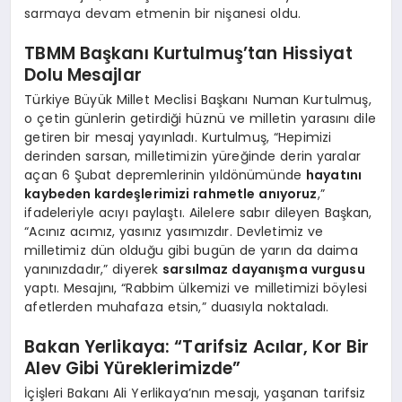
sarmaya devam etmenin bir nişanesi oldu.
TBMM Başkanı Kurtulmuş’tan Hissiyat
Dolu Mesajlar
Türkiye Büyük Millet Meclisi Başkanı Numan Kurtulmuş,
o çetin günlerin getirdiği hüznü ve milletin yarasını dile
getiren bir mesaj yayınladı. Kurtulmuş, “Hepimizi
derinden sarsan, milletimizin yüreğinde derin yaralar
açan 6 Şubat depremlerinin yıldönümünde
hayatını
kaybeden kardeşlerimizi rahmetle anıyoruz
,”
ifadeleriyle acıyı paylaştı. Ailelere sabır dileyen Başkan,
“Acınız acımız, yasınız yasımızdır. Devletimiz ve
milletimiz dün olduğu gibi bugün de yarın da daima
yanınızdadır,” diyerek
sarsılmaz dayanışma vurgusu
yaptı. Mesajını, “Rabbim ülkemizi ve milletimizi böylesi
afetlerden muhafaza etsin,” duasıyla noktaladı.
Bakan Yerlikaya: “Tarifsiz Acılar, Kor Bir
Alev Gibi Yüreklerimizde”
İçişleri Bakanı Ali Yerlikaya’nın mesajı, yaşanan tarifsiz