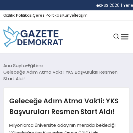
KPSS 2026 1 Yerleşti
Gizlilik Politikası
Çerez Politikası
Künye
İletişim
GÜNDEM
Ana Sayfa
Eğitim
Geleceğe Adım Atma Vakti: YKS Başvuruları Resmen
Start Aldı!
EKONOMI
Geleceğe Adım Atma Vakti: YKS
SPOR
Başvuruları Resmen Start Aldı!
Milyonlarca üniversite adayının merakla beklediği
MAGAZIN
Yükseköğretim Kurumları Sınavı (YKS) için